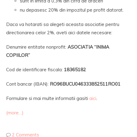
sunt in limita a 0,3% din cifra de afaceri
nu depasesc 20% din impozitul pe profit datorat.
Daca va hotarati sa alegeti aceasta asociatie pentru
directionarea celor 2%, aveti aici datele necesare:
Denumire entitate nonprofit:
ASOCIATIA “INIMA
COPIILOR”
Cod de identificare fiscala:
18365182
Cont bancar (IBAN):
RO96BUCU046333852511RO01
Formulare si mai multe informatii gasiti
aici
.
(more…)
2 Comments