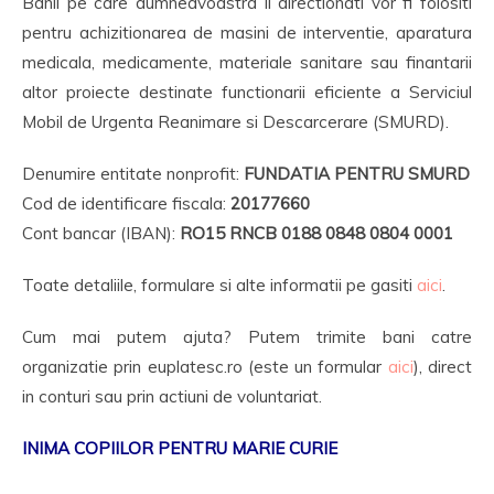
Banii pe care dumneavoastra ii directionati vor fi folositi
pentru achizitionarea de masini de interventie, aparatura
medicala, medicamente, materiale sanitare sau finantarii
altor proiecte destinate functionarii eficiente a Serviciul
Mobil de Urgenta Reanimare si Descarcerare (SMURD).
Denumire entitate nonprofit:
FUNDATIA PENTRU SMURD
Cod de identificare fiscala:
20177660
Cont bancar (IBAN):
RO15 RNCB 0188 0848 0804 0001
Toate detaliile, formulare si alte informatii pe gasiti
aici
.
Cum mai putem ajuta? Putem trimite bani catre
organizatie prin euplatesc.ro (este un formular
aici
), direct
in conturi sau prin actiuni de voluntariat.
INIMA COPIILOR PENTRU MARIE CURIE