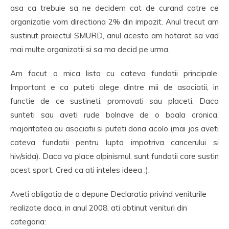
asa ca trebuie sa ne decidem cat de curand catre ce
organizatie vom directiona 2% din impozit. Anul trecut am
sustinut proiectul SMURD, anul acesta am hotarat sa vad
mai multe organizatii si sa ma decid pe urma.
Am facut o mica lista cu cateva fundatii principale.
Important e ca puteti alege dintre mii de asociatii, in
functie de ce sustineti, promovati sau placeti. Daca
sunteti sau aveti rude bolnave de o boala cronica,
majoritatea au asociatii si puteti dona acolo (mai jos aveti
cateva fundatii pentru lupta impotriva cancerului si
hiv/sida). Daca va place alpinismul, sunt fundatii care sustin
acest sport. Cred ca ati inteles ideea :).
Aveti obligatia de a depune Declaratia privind veniturile
realizate daca, in anul 2008, ati obtinut venituri din
categoria: