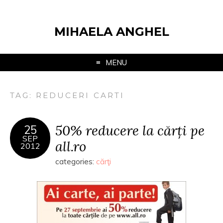
MIHAELA ANGHEL
MENU
TAG:
REDUCERI CARTI
50% reducere la cărți pe
25
SEP
all.ro
2012
categories:
cărţi