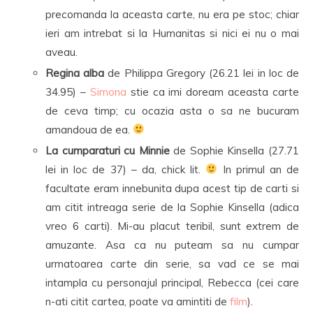
precomanda la aceasta carte, nu era pe stoc; chiar
ieri am intrebat si la Humanitas si nici ei nu o mai
aveau.
Regina alba
de Philippa Gregory (26.21 lei in loc de
34.95) –
Simona
stie ca imi doream aceasta carte
de ceva timp; cu ocazia asta o sa ne bucuram
amandoua de ea.
La cumparaturi cu Minnie
de Sophie Kinsella (27.71
lei in loc de 37) – da, chick lit.
In primul an de
facultate eram innebunita dupa acest tip de carti si
am citit intreaga serie de la Sophie Kinsella (adica
vreo 6 carti). Mi-au placut teribil, sunt extrem de
amuzante. Asa ca nu puteam sa nu cumpar
urmatoarea carte din serie, sa vad ce se mai
intampla cu personajul principal, Rebecca (cei care
n-ati citit cartea, poate va amintiti de
film
).