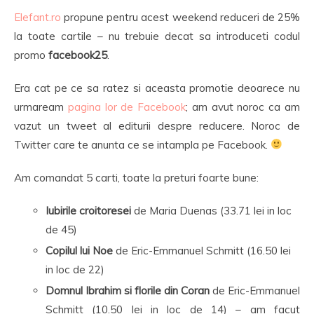
Elefant.ro
propune pentru acest weekend reduceri de 25%
la toate cartile – nu trebuie decat sa introduceti codul
promo
facebook25
.
Era cat pe ce sa ratez si aceasta promotie deoarece nu
urmaream
pagina lor de Facebook
; am avut noroc ca am
vazut un tweet al editurii despre reducere. Noroc de
Twitter care te anunta ce se intampla pe Facebook.
Am comandat 5 carti, toate la preturi foarte bune:
Iubirile croitoresei
de Maria Duenas (33.71 lei in loc
de 45)
Copilul lui Noe
de Eric-Emmanuel Schmitt (16.50 lei
in loc de 22)
Domnul Ibrahim si florile din Coran
de Eric-Emmanuel
Schmitt (10.50 lei in loc de 14) – am facut