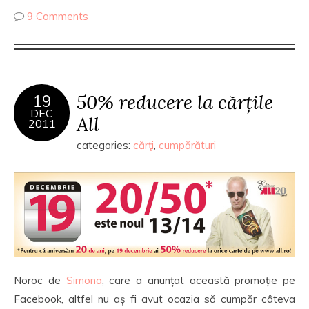
9 Comments
50% reducere la cărțile
19
DEC
All
2011
categories:
cărţi
,
cumpărături
Noroc de
Simona
, care a anunțat această promoție pe
Facebook, altfel nu aș fi avut ocazia să cumpăr câteva