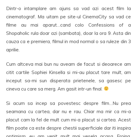
Dintr-o intamplare am ajuns sa vad azi acest film la
cinematograf. Ma uitam pe site-ul CinemaCity sa vad ce
filme au mai aparut…cand colo Confessions of a
Shopaholic rula doar azi (sambata), doar la ora 9. Asta din
cauza ca e premiera, filmul in mod normal o sa ruleze din 3
aprilie.
Cum altceva mai bun nu aveam de facut si deoarece am
citit cartile Sophiei Kinsella si mi-au placut tare mult, am
inceput sa-mi sun disperata prietenele, sa gasesc pe
cineva cu care sa merg. Am gasit intr-un final.
Si acum sa incep sa povestesc despre film…Nu prea
seamana cu cartea, dar nu e rau. Chiar ma mir ca mi-a
placut cam la fel de mult cum mi-a placut si cartea. Acest
film poate ca este despre chestii superficiale dar iti inspira
optimism, eu am venit mult mai vesela acasa. Eroina,