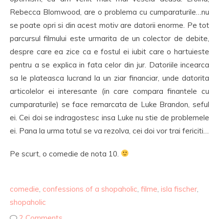
Rebecca Blomwood, are o problema cu cumparaturile…nu
se poate opri si din acest motiv are datorii enorme. Pe tot
parcursul filmului este urmarita de un colector de debite,
despre care ea zice ca e fostul ei iubit care o hartuieste
pentru a se explica in fata celor din jur. Datoriile incearca
sa le plateasca lucrand la un ziar financiar, unde datorita
articolelor ei interesante (in care compara finantele cu
cumparaturile) se face remarcata de Luke Brandon, seful
ei. Cei doi se indragostesc insa Luke nu stie de problemele
ei. Pana la urma totul se va rezolva, cei doi vor trai fericiti…
Pe scurt, o comedie de nota 10.
comedie
,
confessions of a shopaholic
,
filme
,
isla fischer
,
shopaholic
2 Comments