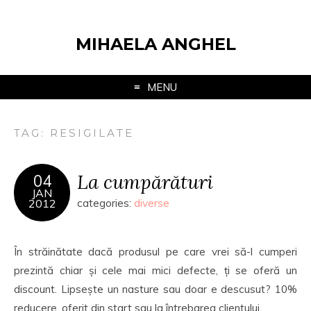
MIHAELA ANGHEL
MENU
TAG:
RESIGILATE
La cumpărături
04
JAN
2012
categories:
diverse
În străinătate dacă produsul pe care vrei să-l cumperi
prezintă chiar și cele mai mici defecte, ți se oferă un
discount. Lipsește un nasture sau doar e descusut? 10%
reducere, oferit din start sau la întrebarea clientului.