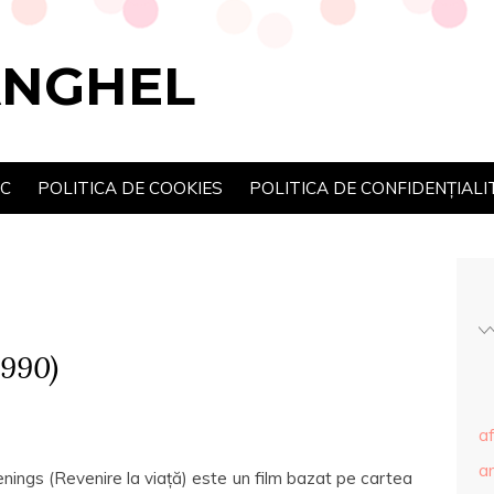
ANGHEL
SC
POLITICA DE COOKIES
POLITICA DE CONFIDENȚIALI
990)
af
ar
ings (Revenire la viață) este un film bazat pe cartea