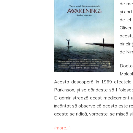
de mem
și car
de el
Oliver
acest
bineîn
de Nir
Docto
Malco
Acesta descoperă în 1969 efectele be
Parkinson, și se gândește să-l folosea
El administrează acest medicament un
încântat să observe că acesta este rea
acesta se ridică, vorbește, se mișcă si
(more…)