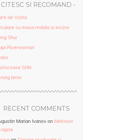
- CITESC SI RECOMAND -
rti de Vizita
rculare cu masa mobila si incizor
eng Shui
api.Riverwoman
roko
otocoase Stihl
trung lemn
RECENT COMMENTS
ugustin Marian Ivanov
on
Melcisori
 lapte
ucica
on
Despre produsele și