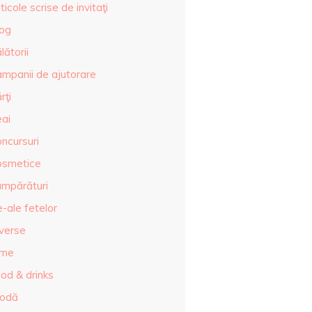
ticole scrise de invitaţi
log
lătorii
ampanii de ajutorare
rţi
eai
ncursuri
osmetice
umpărături
-ale fetelor
iverse
lme
od & drinks
odă