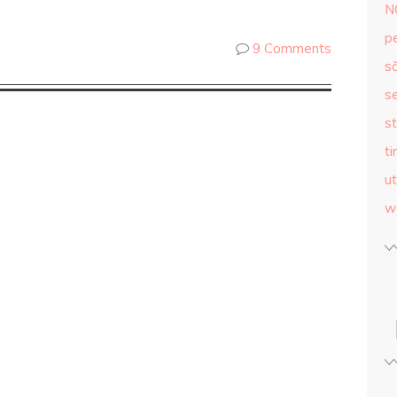
N
p
9 Comments
s
se
st
ti
ut
w