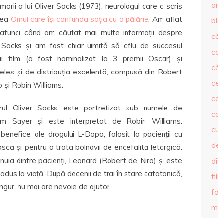
ar
orii a lui Oliver Sacks (1973), neurologul care a scris
tea
Omul care își confunda soția cu o pălărie
. Am aflat
b
 atunci când am căutat mai multe informații despre
că
 Sacks și am fost chiar uimită să aflu de succesul
c
ui film (a fost nominalizat la 3 premii Oscar) și
că
țeles și de distribuția excelentă, compusă din Robert
c
o și Robin Williams.
co
rul Oliver Sacks este portretizat sub numele de
c
lm Sayer și este interpretat de Robin Williams.
c
nefice ale drogului L-Dopa, folosit la pacienții cu
de
scă și pentru a trata bolnavii de encefalită letargică.
uia dintre pacienți, Leonard (Robert de Niro) și este
d
dus la viață. După decenii de trai în stare catatonică,
fi
ngur, nu mai are nevoie de ajutor.
fo
m