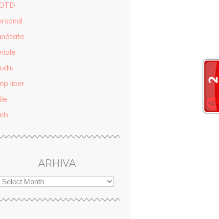
OTD
ersonal
ănătate
riale
udiu
mp liber
ile
eb
ARHIVA