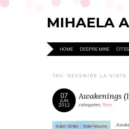
MIHAELA 
HOME
DESPRE MINE
CITE
TAG:
REVENIRE LA VIATA
Awakenings (1
07
JUN
2012
categories:
filme
Awaken