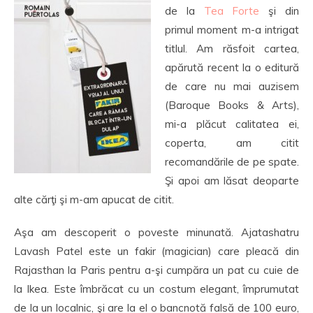
de la
Tea Forte
şi din
primul moment m-a intrigat
titlul. Am răsfoit cartea,
apărută recent la o editură
de care nu mai auzisem
(Baroque Books & Arts),
mi-a plăcut calitatea ei,
coperta, am citit
recomandările de pe spate.
Şi apoi am lăsat deoparte
alte cărţi şi m-am apucat de citit.
Aşa am descoperit o poveste minunată. Ajatashatru
Lavash Patel este un fakir (magician) care pleacă din
Rajasthan la Paris pentru a-şi cumpăra un pat cu cuie de
la Ikea. Este îmbrăcat cu un costum elegant, împrumutat
de la un localnic, şi are la el o bancnotă falsă de 100 euro,