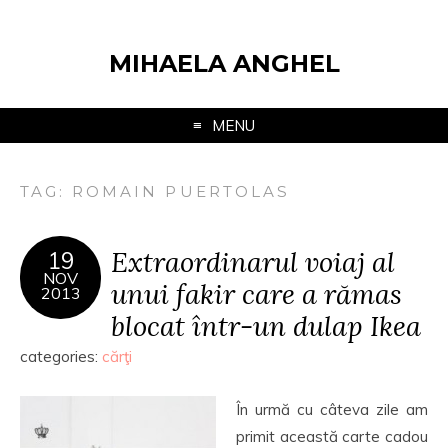
MIHAELA ANGHEL
MENU
TAG:
ROMAIN PUERTOLAS
Extraordinarul voiaj al
19
NOV
unui fakir care a rămas
2013
blocat într-un dulap Ikea
categories:
cărţi
În urmă cu câteva zile am
primit această carte cadou