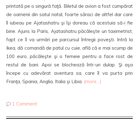
printată pe o singură faţă. Biletul de avion a fost cumpărat
de oamenii din satul natal, foarte săraci de altfel dar care
îl iubeau pe Ajatashatru şi îşi doreau că acestuia să-i fie
bine. Ajuns la Paris, Ajatashatru păcăleşte un taximetrist,
fapt ce îl va urmări pe parcursul întregii poveşti. Intră la
Ikea, dă comandă de patul cu cuie, află că e mai scump de
100 euro, păcăleşte şi o femeie pentru a face rost de
restul de bani. Apoi se blochează într-un dulap. Şi aşa
începe cu adevărat aventura sa, care îl va purta prin
Franţa, Spania, Anglia, Italia şi Libia.
(more…)
1 Comment