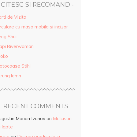
- CITESC SI RECOMAND -
rti de Vizita
rculare cu masa mobila si incizor
eng Shui
api.Riverwoman
roko
otocoase Stihl
trung lemn
RECENT COMMENTS
ugustin Marian Ivanov
on
Melcisori
 lapte
ucica
on
Despre produsele și