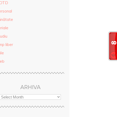
OTD
ersonal
ănătate
riale
udiu
mp liber
ile
eb
ARHIVA