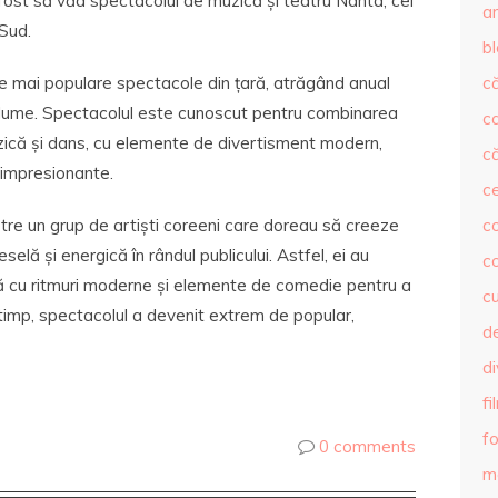
fost să văd spectacolul de muzică și teatru Nanta, cel
ar
Sud.
b
le mai populare spectacole din țară, atrăgând anual
că
a lume. Spectacolul este cunoscut pentru combinarea
c
uzică și dans, cu elemente de divertisment modern,
că
 impresionante.
c
tre un grup de artiști coreeni care doreau să creeze
co
ă și energică în rândul publicului. Astfel, ei au
c
ă cu ritmuri moderne și elemente de comedie pentru a
c
 timp, spectacolul a devenit extrem de popular,
de
d
fi
fo
0 comments
m