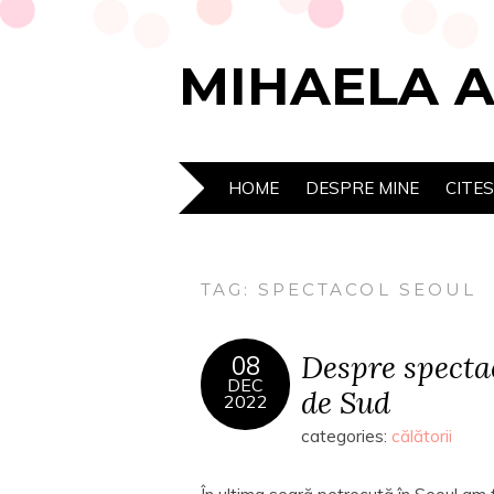
MIHAELA 
HOME
DESPRE MINE
CITE
TAG:
SPECTACOL SEOUL
Despre specta
08
DEC
de Sud
2022
categories:
călătorii