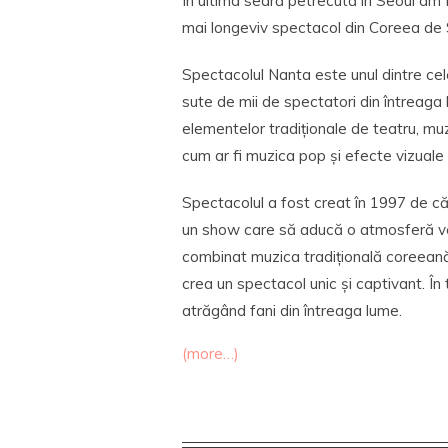
În ultima seară petrecută în Seoul am 
mai longeviv spectacol din Coreea de 
Spectacolul Nanta este unul dintre ce
sute de mii de spectatori din întreag
elementelor tradiționale de teatru, m
cum ar fi muzica pop și efecte vizuale
Spectacolul a fost creat în 1997 de că
un show care să aducă o atmosferă vesel
combinat muzica tradițională coreean
crea un spectacol unic și captivant. În
atrăgând fani din întreaga lume.
(more…)