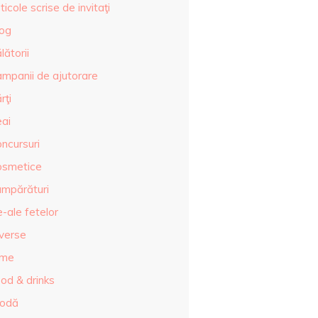
ticole scrise de invitaţi
log
lătorii
ampanii de ajutorare
rţi
eai
ncursuri
osmetice
umpărături
-ale fetelor
iverse
lme
od & drinks
odă