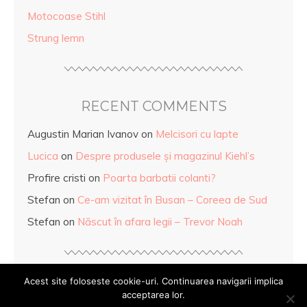
Motocoase Stihl
Strung lemn
RECENT COMMENTS
Augustin Marian Ivanov
on
Melcisori cu lapte
Lucica
on
Despre produsele și magazinul Kiehl’s
Profire cristi
on
Poarta barbatii colanti?
Stefan
on
Ce-am vizitat în Busan – Coreea de Sud
Stefan
on
Născut în afara legii – Trevor Noah
Acest site foloseste cookie-uri. Continuarea navigarii implica
acceptarea lor.
© Copyright
Mihaela Anghel
2026. Powered by
WordPress
.