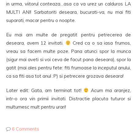
in urma, viitorul conteaza…asa ca va urez un calduros LA
MULTI ANI! Sarbatoriti deseara, bucurati-va, nu mai fiti
suparati, macar pentru o noapte.
Eu mai am multe de pregatit pentru petrecerea de
deseara, avem 12 invitati.
Cred ca o sa iasa frumos,
vreau sa facem multe poze. Pana atunci spor la munca
(sigur mai aveti si voi ceva de facut pana deseara), spor la
gatit (mai ales pentru fete: fiti frumoase la inceputul anului,
ca sa fiti asa tot anul :P) si petrecere grozava deseara!
Later edit: Gata, am terminat tot!
Acum ma aranjez,
intr-o ora vin primii invitati. Distractie placuta tuturor si
multumesc mult pentru urari!
6 Comments