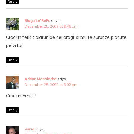
Reply
Blogu`Lu`ReFu
says:
December 25, 2009 at 9:46 am
Craciun fericit alaturi de cei dragi, si multe surprize placute
pe viitor!
Reply
Adrian Manolache
says:
December 25, 2009 at 3:02 pm
Craciun Fericit!
Reply
Vania
says: