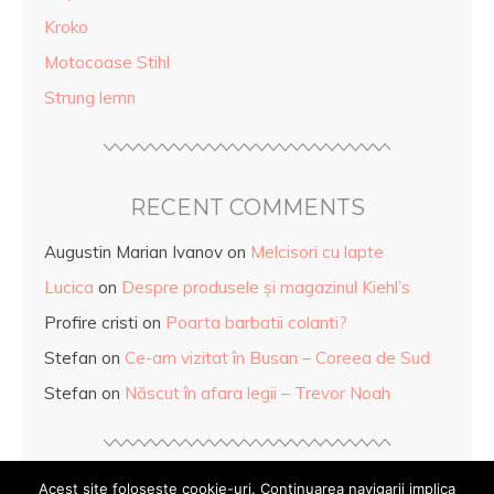
Kroko
Motocoase Stihl
Strung lemn
RECENT COMMENTS
Augustin Marian Ivanov
on
Melcisori cu lapte
Lucica
on
Despre produsele și magazinul Kiehl’s
Profire cristi
on
Poarta barbatii colanti?
Stefan
on
Ce-am vizitat în Busan – Coreea de Sud
Stefan
on
Născut în afara legii – Trevor Noah
Acest site foloseste cookie-uri. Continuarea navigarii implica