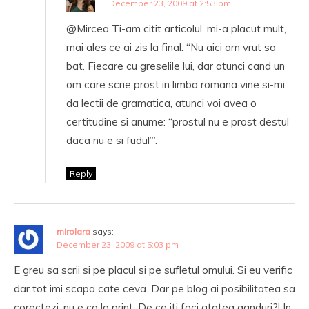
December 23, 2009 at 2:53 pm
@Mircea Ti-am citit articolul, mi-a placut mult,
mai ales ce ai zis la final: “Nu aici am vrut sa
bat. Fiecare cu greselile lui, dar atunci cand un
om care scrie prost in limba romana vine si-mi
da lectii de gramatica, atunci voi avea o
certitudine si anume: “prostul nu e prost destul
daca nu e si fudul’”.
Reply
mirolara
says:
December 23, 2009 at 5:03 pm
E greu sa scrii si pe placul si pe sufletul omului. Si eu verific
dar tot imi scapa cate ceva. Dar pe blog ai posibilitatea sa
corectezi, nu e ca la print. De ce iti faci atatea ganduri?! In