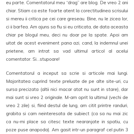
eu parte. Comentatorul meu “drag” are blog. De vreo 2 ani
chiar. Stiam ca este foarte atent la corectitudinea scrisului
si mereu ii critica pe cei care greseau. Bine, nu le zicea lor,
ci ii barfea. Am ajuns sa fiu si eu criticata, de data aceasta
chiar pe blogul meu, deci nu doar pe la spate. Apoi am
uitat de acest eveniment pana azi, cand, la indemnul unei
prietene, am intrat sa vad ultimul articol al acelui
comentator. Si…stupoare!
Comentatorul a inceput sa scrie si articole mai lungi.
Majoritatea cuprind texte preluate de pe alte site-uri, cu
sursa precizata (altii nici macar atat nu sunt in stare), dar
mai sunt si vreo 2 originale. M-am oprit la ultimul (vechi de
vreo 2 zile) si, fiind destul de lung, am citit printre randuri,
grabita si cam neinteresata de subiect (ca sa nu mai zic
ca nu-mi place sa citesc texte nearanjate in spatiu, cu
poze puse anapoda). Am gasit intr-un paragraf cel putin 3