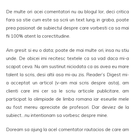
De multe ori acei comentatori nu au blogul lor, deci critica
fara sa stie cum este sa scrii un text lung, in graba, poate
prea pasionat de subiectul despre care vorbesti ca sa mai
fii 100% atent la corectitudine.
Am gresit si eu o data; poate de mai multe ori, insa nu stiu
unde. De obicei imi recitesc textele ca sa vad daca mi-a
scapat ceva. Nu am sustinut niciodata ca as avea eu mare
talent la scris, desi altii asa mi-au zis. Reader’s Digest mi-
a acceptat un articol (v-am mai scris despre asta), am
clienti care imi cer sa le scriu articole publicitare, am
participat la olimpiade de limba romana iar eseurile mele
au fost mereu apreciate de profesori. Dar deviez de la
subiect…nu intentionam sa vorbesc despre mine.
Doream sa ajung la acel comentator rautacios de care am