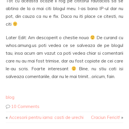
Tot cu aceasta ocazie il rog pe cititorul rautacios sa se
abtina de la a mai citi blogul meu. I-as bana IP-ul dar nu
pot, din cauza ca nu e fix. Daca nu iti place ce citesti, nu
citi
Later Edit: Am descoperit o chestie noua
De curand cu
whos.amung.us poti vedea ce se salveaza de pe blogul
tau, insa acum am vazut ca poti vedea chiar si comentarii
care nu au mai fost trimise, dar au fost copiate de cei care
le-au scris. Foarte interesant
Bine, nu stiu cati isi
salveaza comentariile, dar nu le mai trimit…oricum, fain.
blog
10 Comments
«
Accesorii pentru iarna: casti de urechi
Craciun Fericit!
»