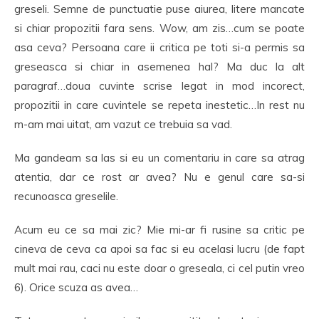
greseli. Semne de punctuatie puse aiurea, litere mancate
si chiar propozitii fara sens. Wow, am zis…cum se poate
asa ceva? Persoana care ii critica pe toti si-a permis sa
greseasca si chiar in asemenea hal? Ma duc la alt
paragraf…doua cuvinte scrise legat in mod incorect,
propozitii in care cuvintele se repeta inestetic…In rest nu
m-am mai uitat, am vazut ce trebuia sa vad.
Ma gandeam sa las si eu un comentariu in care sa atrag
atentia, dar ce rost ar avea? Nu e genul care sa-si
recunoasca greselile.
Acum eu ce sa mai zic? Mie mi-ar fi rusine sa critic pe
cineva de ceva ca apoi sa fac si eu acelasi lucru (de fapt
mult mai rau, caci nu este doar o greseala, ci cel putin vreo
6). Orice scuza as avea…