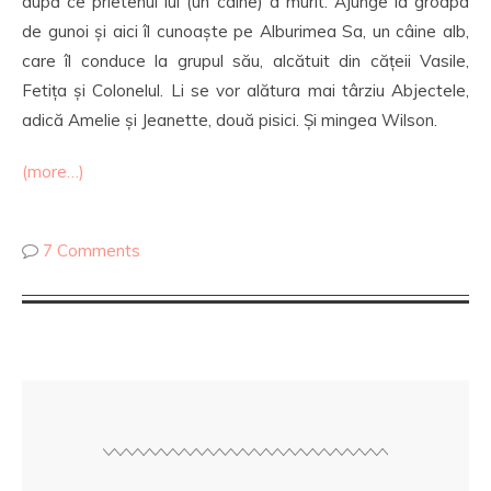
după ce prietenul lui (un câine) a murit. Ajunge la groapa
de gunoi și aici îl cunoaște pe Alburimea Sa, un câine alb,
care îl conduce la grupul său, alcătuit din cățeii Vasile,
Fetița și Colonelul. Li se vor alătura mai târziu Abjectele,
adică Amelie și Jeanette, două pisici. Și mingea Wilson.
(more…)
7 Comments