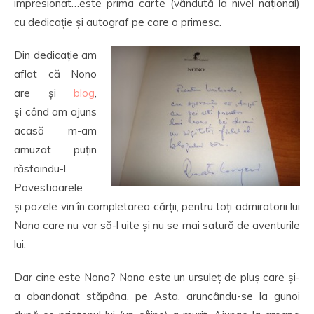
impresionat…este prima carte (vândută la nivel național)
cu dedicație și autograf pe care o primesc.
Din dedicație am
aflat că Nono
are și
blog
,
și când am ajuns
acasă m-am
amuzat puțin
răsfoindu-l.
Povestioarele
și pozele vin în completarea cărții, pentru toți admiratorii lui
Nono care nu vor să-l uite și nu se mai satură de aventurile
lui.
Dar cine este Nono? Nono este un ursuleț de pluș care și-
a abandonat stăpâna, pe Asta, aruncându-se la gunoi