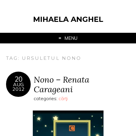
MIHAELA ANGHEL
MENU
TAG:
URSULETUL NONO
Nono – Renata
20
AUG
Carageani
2012
categories:
cărţi