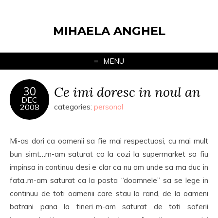
MIHAELA ANGHEL
MENU
Ce imi doresc in noul an
30
DEC
2008
categories:
personal
Mi-as dori ca oamenii sa fie mai respectuosi, cu mai mult
bun simt…m-am saturat ca la cozi la supermarket sa fiu
impinsa in continuu desi e clar ca nu am unde sa ma duc in
fata..m-am saturat ca la posta “doamnele” sa se lege in
continuu de toti oamenii care stau la rand, de la oameni
batrani pana la tineri..m-am saturat de toti soferii