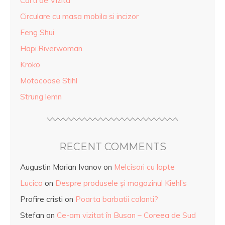
Carti de Vizita
Circulare cu masa mobila si incizor
Feng Shui
Hapi.Riverwoman
Kroko
Motocoase Stihl
Strung lemn
RECENT COMMENTS
Augustin Marian Ivanov
on
Melcisori cu lapte
Lucica
on
Despre produsele și magazinul Kiehl’s
Profire cristi
on
Poarta barbatii colanti?
Stefan
on
Ce-am vizitat în Busan – Coreea de Sud