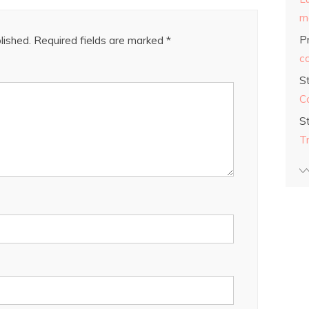
ma
Pr
lished.
Required fields are marked
*
co
S
C
S
T