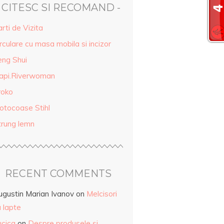
- CITESC SI RECOMAND -
rti de Vizita
rculare cu masa mobila si incizor
eng Shui
api.Riverwoman
roko
otocoase Stihl
trung lemn
RECENT COMMENTS
ugustin Marian Ivanov
on
Melcisori
 lapte
ucica
on
Despre produsele și