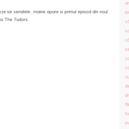
ar
ze iar serialele…maine apare si primul episod din noul
b
 si The Tudors.
că
c
că
c
co
c
c
de
d
fi
fo
m