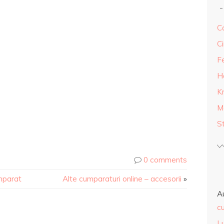
Ca
Ci
F
H
K
M
S
0 comments
mparat
Alte cumparaturi online – accesorii
»
A
cu
L