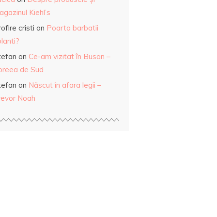
gazinul Kiehl’s
ofire cristi
on
Poarta barbatii
lanti?
tefan
on
Ce-am vizitat în Busan –
oreea de Sud
tefan
on
Născut în afara legii –
revor Noah