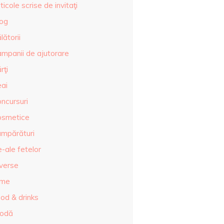
ticole scrise de invitaţi
log
lătorii
ampanii de ajutorare
rţi
eai
ncursuri
osmetice
umpărături
-ale fetelor
iverse
lme
od & drinks
odă