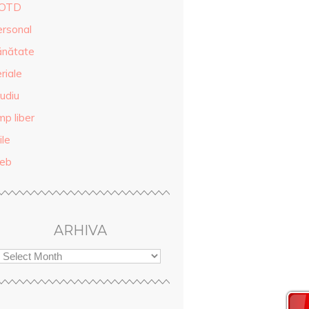
OTD
ersonal
ănătate
riale
udiu
mp liber
ile
eb
ARHIVA