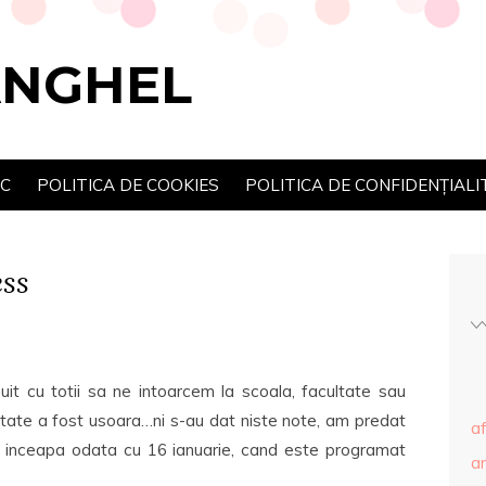
ANGHEL
SC
POLITICA DE COOKIES
POLITICA DE CONFIDENȚIALI
ess
uit cu totii sa ne intoarcem la scoala, facultate sau
ultate a fost usoara…ni s-au dat niste note, am predat
af
 inceapa odata cu 16 ianuarie, cand este programat
ar