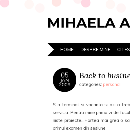
MIHAELA 
HOME
DESPRE MINE
CITE
Back to busin
05
JAN
2009
categories:
personal
S-a terminat si vacanta si azi a treb
serviciu. Pentru mine prima zi de fac
niste proiecte…Partea mai grea o sa
primul examen din sesiune.