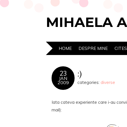
MIHAELA 
HOME
DESPRE MINE
CITE
:)
23
JAN
2009
categories:
diverse
Iata cateva experiente care i-au convi
mail):