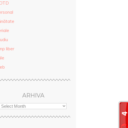
OTD
ersonal
ănătate
riale
udiu
mp liber
ile
eb
ARHIVA