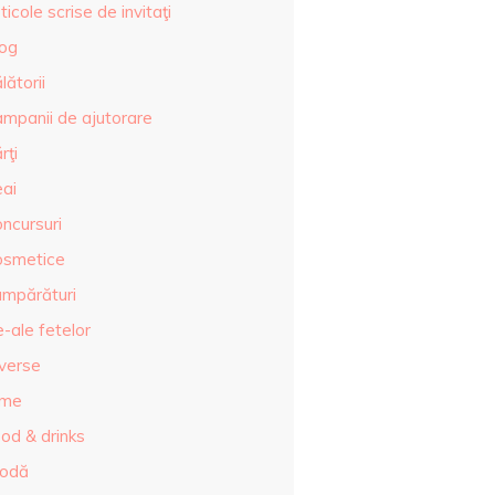
ticole scrise de invitaţi
log
lătorii
ampanii de ajutorare
rţi
eai
ncursuri
osmetice
umpărături
-ale fetelor
iverse
lme
od & drinks
odă