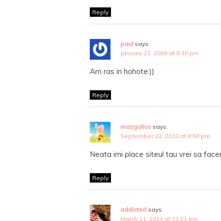
Reply
paul
says:
January 23, 2009 at 8:30 pm
Am ras in hohote:))
Reply
mazgalica
says:
September 22, 2010 at 8:50 pm
Neata imi place siteul tau vrei sa fac
Reply
addicted
says:
March 21, 2011 at 11:21 pm