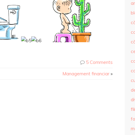
ar
b
că
c
că
c
co
5 Comments
c
Management financiar
»
c
de
d
fi
fo
m