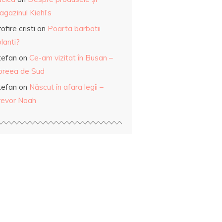
gazinul Kiehl’s
ofire cristi
on
Poarta barbatii
lanti?
tefan
on
Ce-am vizitat în Busan –
oreea de Sud
tefan
on
Născut în afara legii –
revor Noah