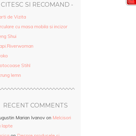
- CITESC SI RECOMAND -
rti de Vizita
rculare cu masa mobila si incizor
eng Shui
api.Riverwoman
roko
otocoase Stihl
trung lemn
RECENT COMMENTS
ugustin Marian Ivanov
on
Melcisori
 lapte
ucica
on
Despre produsele și