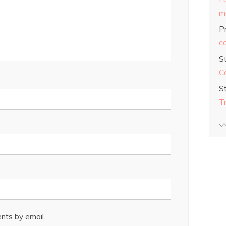
ma
Pr
co
S
C
S
T
nts by email.