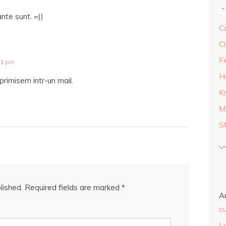
nte sunt. =))
Ca
Ci
F
31 pm
H
primisem intr-un mail.
K
M
S
lished.
Required fields are marked
*
A
cu
L