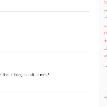
N
p
s
se
st
ti
ut
w
em linkexchange cu siteul meu?