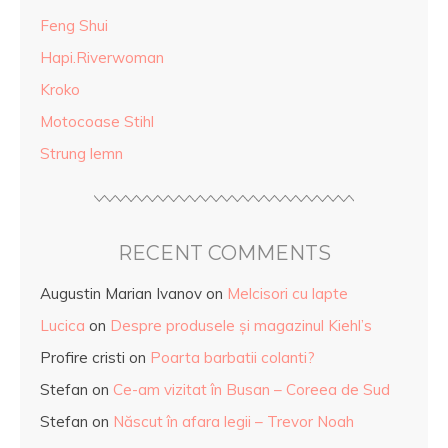
Feng Shui
Hapi.Riverwoman
Kroko
Motocoase Stihl
Strung lemn
RECENT COMMENTS
Augustin Marian Ivanov
on
Melcisori cu lapte
Lucica
on
Despre produsele și magazinul Kiehl’s
Profire cristi
on
Poarta barbatii colanti?
Stefan
on
Ce-am vizitat în Busan – Coreea de Sud
Stefan
on
Născut în afara legii – Trevor Noah