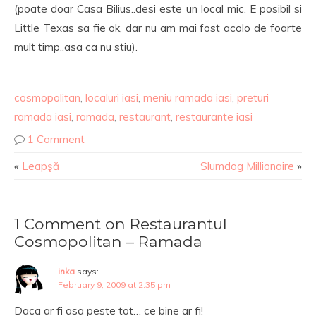
(poate doar Casa Bilius..desi este un local mic. E posibil si
Little Texas sa fie ok, dar nu am mai fost acolo de foarte
mult timp..asa ca nu stiu).
cosmopolitan
,
localuri iasi
,
meniu ramada iasi
,
preturi
ramada iasi
,
ramada
,
restaurant
,
restaurante iasi
1 Comment
«
Leapşă
Slumdog Millionaire
»
1 Comment on Restaurantul
Cosmopolitan – Ramada
inka
says:
February 9, 2009 at 2:35 pm
Daca ar fi asa peste tot… ce bine ar fi!