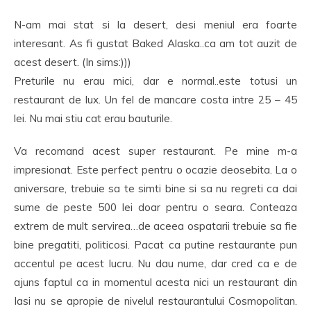
N-am mai stat si la desert, desi meniul era foarte
interesant. As fi gustat Baked Alaska..ca am tot auzit de
acest desert. (In sims:)))
Preturile nu erau mici, dar e normal..este totusi un
restaurant de lux. Un fel de mancare costa intre 25 – 45
lei. Nu mai stiu cat erau bauturile.
Va recomand acest super restaurant. Pe mine m-a
impresionat. Este perfect pentru o ocazie deosebita. La o
aniversare, trebuie sa te simti bine si sa nu regreti ca dai
sume de peste 500 lei doar pentru o seara. Conteaza
extrem de mult servirea…de aceea ospatarii trebuie sa fie
bine pregatiti, politicosi. Pacat ca putine restaurante pun
accentul pe acest lucru. Nu dau nume, dar cred ca e de
ajuns faptul ca in momentul acesta nici un restaurant din
Iasi nu se apropie de nivelul restaurantului Cosmopolitan.