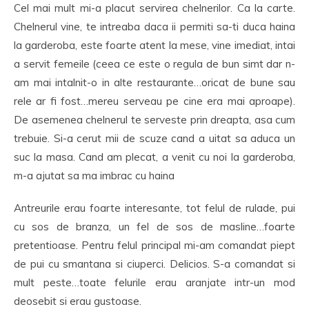
Cel mai mult mi-a placut servirea chelnerilor. Ca la carte.
Chelnerul vine, te intreaba daca ii permiti sa-ti duca haina
la garderoba, este foarte atent la mese, vine imediat, intai
a servit femeile (ceea ce este o regula de bun simt dar n-
am mai intalnit-o in alte restaurante…oricat de bune sau
rele ar fi fost…mereu serveau pe cine era mai aproape).
De asemenea chelnerul te serveste prin dreapta, asa cum
trebuie. Si-a cerut mii de scuze cand a uitat sa aduca un
suc la masa. Cand am plecat, a venit cu noi la garderoba,
m-a ajutat sa ma imbrac cu haina
Antreurile erau foarte interesante, tot felul de rulade, pui
cu sos de branza, un fel de sos de masline…foarte
pretentioase. Pentru felul principal mi-am comandat piept
de pui cu smantana si ciuperci. Delicios. S-a comandat si
mult peste…toate felurile erau aranjate intr-un mod
deosebit si erau gustoase.