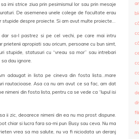
ar
sa imi strice ziua prin pesimismul lor sau prin mesaje
njuraturi. De asemenea unele colege de facultate erau
b
or stupide despre proiecte. Si am avut multe proiecte…
că
c
dar sa-l pastrez si pe cel vechi, pe care mai intru
că
 prietenii apropiati sau oricum, persoane cu bun simt,
i stupide, statusuri cu “vreau sa mor” sau intrebari
c
 sa dau ignore.
co
c
Am adaugat in lista pe cineva din fosta lista…mare
c
suri rautacioase. Asa ca nu am avut ce sa fac, am dat
 nimeni din fosta lista, pentru ca se vede ca “lupul isi
de
d
fi
a ii zic, deoarece nimeni din ea nu ma prost dispune.
fo
pot chiar si lucra fara sa-mi pun Busy sau ceva. Nu ma
rieten vrea sa ma salute, nu va fi niciodata un deranj
m