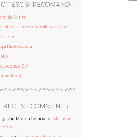
- CITESC SI RECOMAND -
rti de Vizita
rculare cu masa mobila si incizor
eng Shui
api.Riverwoman
roko
otocoase Stihl
trung lemn
RECENT COMMENTS
ugustin Marian Ivanov
on
Melcisori
 lapte
ucica
on
Despre produsele și