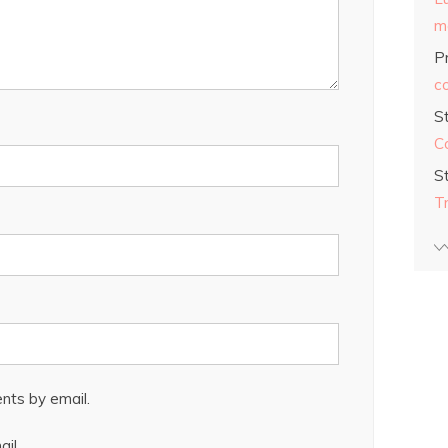
ma
Pr
co
S
C
S
T
nts by email.
il.