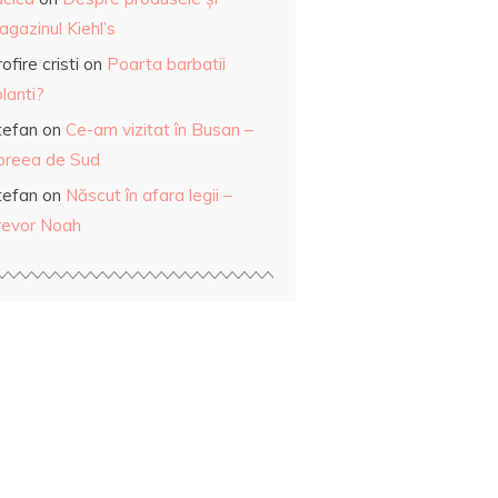
gazinul Kiehl’s
ofire cristi
on
Poarta barbatii
lanti?
tefan
on
Ce-am vizitat în Busan –
oreea de Sud
tefan
on
Născut în afara legii –
revor Noah