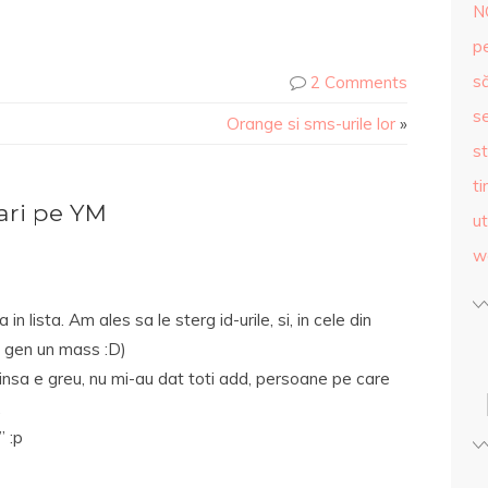
N
p
s
2 Comments
se
Orange si sms-urile lor
»
st
ti
ri pe YM
ut
w
lista. Am ales sa le sterg id-urile, si, in cele din
, gen un mass :D)
 insa e greu, nu mi-au dat toti add, persoane pe care
…
 :p