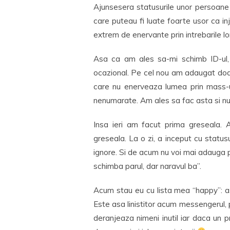
Ajunsesera statusurile unor persoane 
care puteau fi luate foarte usor ca i
extrem de enervante prin intrebarile l
Asa ca am ales sa-mi schimb ID-ul, 
ocazional. Pe cel nou am adaugat doar
care nu enerveaza lumea prin mass-ur
nenumarate. Am ales sa fac asta si nu
Insa ieri am facut prima greseala. 
greseala. La o zi, a inceput cu statu
ignore. Si de acum nu voi mai adauga pe
schimba parul, dar naravul ba”.
Acum stau eu cu lista mea “happy”: as
Este asa linistitor acum messengerul, 
deranjeaza nimeni inutil iar daca un p