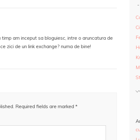
Ca
Ci
F
timp am inceput sa bloguiesc, intre o aruncatura de
, ce zici de un link exchange? numa de bine!
H
K
M
S
lished.
Required fields are marked
*
A
cu
L