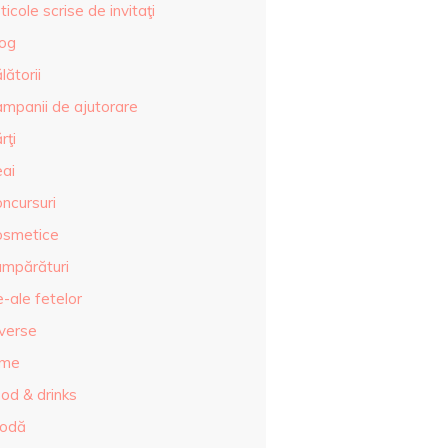
ticole scrise de invitaţi
log
lătorii
ampanii de ajutorare
rţi
eai
ncursuri
osmetice
umpărături
-ale fetelor
iverse
lme
od & drinks
odă