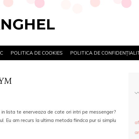
ANGHEL
SC
POLITICA DE COOKIES
POLITICA DE CONFIDENȚIALI
 YM
 in lista te enerveaza de cate ori intri pe messenger?
ID-ul. Eu am recurs la ultima metoda fiindca pur si simplu
af
ar