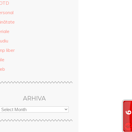
OTD
ersonal
ănătate
riale
udiu
mp liber
ile
eb
ARHIVA