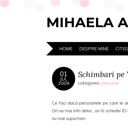
MIHAELA 
HOME
DESPRE MINE
CITE
Schimbari pe
01
JUL
2009
categories:
personal
Ce faci daca persoanele pe care le ai
Ori nu mai intri deloc, ori iti schimbi 
nu mai suportam.