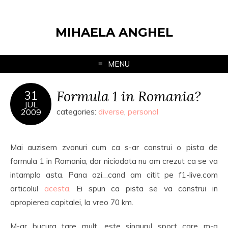
MIHAELA ANGHEL
MENU
Formula 1 in Romania?
31
JUL
2009
categories:
diverse
,
personal
Mai auzisem zvonuri cum ca s-ar construi o pista de
formula 1 in Romania, dar niciodata nu am crezut ca se va
intampla asta. Pana azi…cand am citit pe f1-live.com
articolul
acesta
. Ei spun ca pista se va construi in
apropierea capitalei, la vreo 70 km.
M-ar bucura tare mult, este singurul sport care m-a