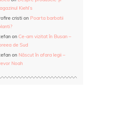
gazinul Kiehl’s
ofire cristi
on
Poarta barbatii
lanti?
tefan
on
Ce-am vizitat în Busan –
oreea de Sud
tefan
on
Născut în afara legii –
revor Noah