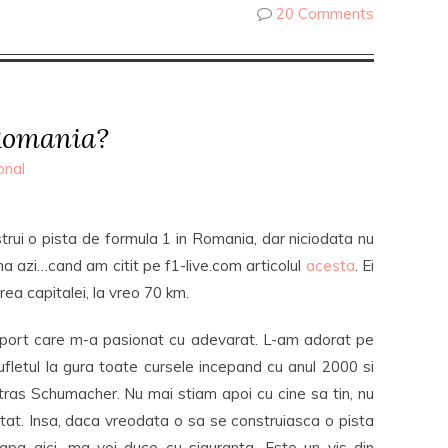
20 Comments
 Romania?
onal
rui o pista de formula 1 in Romania, dar niciodata nu
a azi…cand am citit pe f1-live.com articolul
acesta
. Ei
rea capitalei, la vreo 70 km.
 sport care m-a pasionat cu adevarat. L-am adorat pe
fletul la gura toate cursele incepand cu anul 2000 si
tras Schumacher. Nu mai stiam apoi cu cine sa tin, nu
t. Insa, daca vreodata o sa se construiasca o pista
apa aici…ma voi duce cu siguranta. Este un vis din