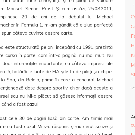
, am putut face cunoştinţă şi cu piloţi de valoare
m Mansell, Senna, Prost. Şi cum astăzi, 25.08.2011,
mplinesc 20 de ani de la debutul lui Michael
Ca
macher în Formula 1, m-am gândit că e ziua perfectă
Ci
 spun câteva cuvinte despre carte.
F
H
a este structurată pe ani, începând cu 1991, prezintă
re cursă în parte, cam într-o pagină, nu mai mult. Nu
K
e doar informaţiile importante, cu câteva impresii ale
M
erală, hotărârile luate de FIA şi lista de piloţi şi echipe.
S
a Spa, din Belgia, prima în care a concurat Michael
enţionează date despre sportiv, chiar dacă acesta a
cursei sau nu. Mi-a plăcut să găsesc informaţii despre
 când a fost cazul.
A
ost cele 30 de pagini lipsă din carte. Am trimis mail
cu
dar nu a fost cazul. Mi s-a răspuns, şi-au cerut scuze şi
 Eu nu am vrut decât scuze, nu o să mai stau să trimit
L