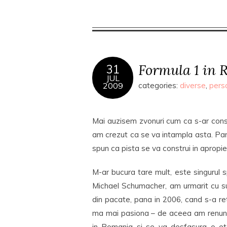
Formula 1 in
31
JUL
2009
categories:
diverse
,
pers
Mai auzisem zvonuri cum ca s-ar const
am crezut ca se va intampla asta. Pan
spun ca pista se va construi in apropie
M-ar bucura tare mult, este singurul
Michael Schumacher, am urmarit cu su
din pacate, pana in 2006, cand s-a re
ma mai pasiona – de aceea am renunta
in Romania si se va desfasura o et