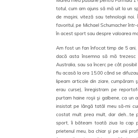
Marea mea pasiune pentru Formula 1 a
totul, cum am ajuns să mă uit la un 
de maşini, viteză sau tehnologii noi.
favoritul, pe Michael Schumacher într-
în acest sport sau despre valoarea maş
Am fost un fan înfocat timp de 5 ani
dacă asta însemna să mă trezesc l
Australia, sau sa încerc pe cât posibi
fiu acasă la ora 15.00 când se difuza
lipeam articole din ziare, cumpăram ş
erau curse), înregistram pe reportof
purtam haine roşii şi galbene, ca un
insistat pe lângă tatăl meu să-mi cu
costat mult prea mult, dar deh…te 
sport, îi băteam toată ziua la cap p
prietenul meu, ba chiar şi pe unii p