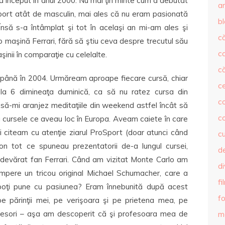
 început în anul 2000. Nu mai ţin minte cum a debutat
ar
sport atât de masculin, mai ales că nu eram pasionată
b
 Însă s-a întâmplat şi tot în acelaşi an mi-am ales şi
că
o maşină Ferrari, fără să ştiu ceva despre trecutul său
c
inii în comparaţie cu celelalte.
că
, până în 2004. Urmăream aproape fiecare cursă, chiar
c
a 6 dimineaţa duminică, ca să nu ratez cursa din
co
l să-mi aranjez meditaţiile din weekend astfel încât să
c
u cursele ce aveau loc în Europa. Aveam caiete în care
i citeam cu atenţie ziarul ProSport (doar atunci când
c
on tot ce spuneau prezentatorii de-a lungul cursei,
de
 adevărat fan Ferrari. Când am vizitat Monte Carlo am
d
mpere un tricou original Michael Schumacher, care a
fi
poţi pune cu pasiunea? Eram înnebunită după acest
fo
e părinţii mei, pe verişoara şi pe prietena mea, pe
rofesori – aşa am descoperit că şi profesoara mea de
m