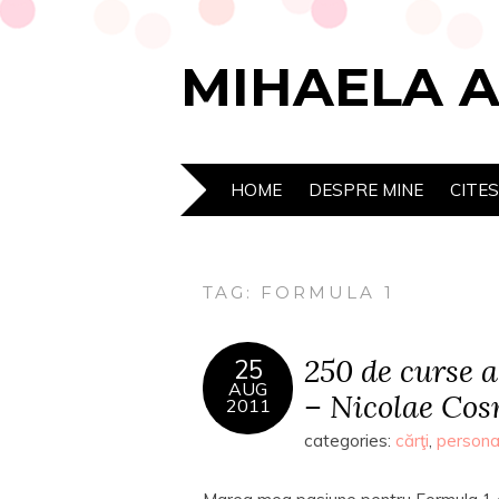
MIHAELA 
HOME
DESPRE MINE
CITE
TAG:
FORMULA 1
250 de curse 
25
AUG
– Nicolae Co
2011
categories:
cărţi
,
persona