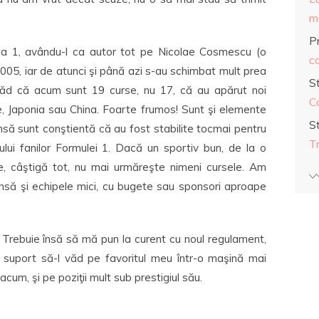
ma
Pr
a 1, avându-l ca autor tot pe Nicolae Cosmescu (o
co
 2005, iar de atunci şi până azi s-au schimbat mult prea
S
 văd că acum sunt 19 curse, nu 17, că au apărut noi
C
re, Japonia sau China. Foarte frumos! Sunt şi elemente
S
nsă sunt conştientă că au fost stabilite tocmai pentru
T
ului fanilor Formulei 1. Dacă un sportiv bun, de la o
e, câştigă tot, nu mai urmăreşte nimeni cursele. Am
ansă şi echipele mici, cu bugete sau sponsori aproape
 Trebuie însă să mă pun la curent cu noul regulament,
 să suport să-l văd pe favoritul meu într-o maşină mai
um, şi pe poziţii mult sub prestigiul său.