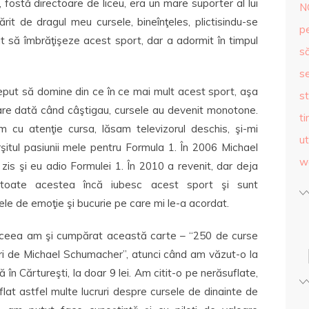
fostă directoare de liceu, era un mare suporter al lui
N
it de dragul meu cursele, bineînţeles, plictisindu-se
p
cat să îmbrăţişeze acest sport, dar a adormit în timpul
s
se
ceput să domine din ce în ce mai mult acest sport, aşa
st
care dată când câştigau, cursele au devenit monotone.
ti
u atenţie cursa, lăsam televizorul deschis, şi-mi
ut
şitul pasiunii mele pentru Formula 1. În 2006 Michael
w
is şi eu adio Formulei 1. În 2010 a revenit, dar deja
toate acestea încă iubesc acest sport şi sunt
e de emoţie şi bucurie pe care mi le-a acordat.
ceea am şi cumpărat această carte – “250 de curse
ri de Michael Schumacher”, atunci când am văzut-o la
ă în Cărtureşti, la doar 9 lei. Am citit-o pe nerăsuflate,
lat astfel multe lucruri despre cursele de dinainte de