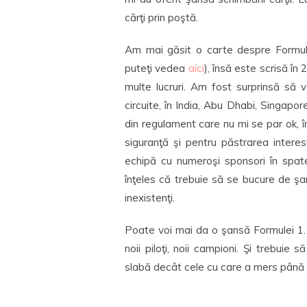
cărţi prin poştă.
Am mai găsit o carte despre Formul
puteţi vedea
aici
), însă este scrisă în
multe lucruri. Am fost surprinsă să
circuite, în India, Abu Dhabi, Singapo
din regulament care nu mi se par ok, î
siguranţă şi pentru păstrarea interes
echipă cu numeroşi sponsori în spat
înţeles că trebuie să se bucure de ş
inexistenţi.
Poate voi mai da o şansă Formulei 1.
noii piloţi, noii campioni. Şi trebuie
slabă decât cele cu care a mers până ac