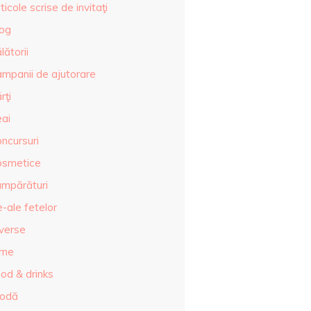
ticole scrise de invitaţi
log
lătorii
ampanii de ajutorare
rţi
eai
ncursuri
osmetice
umpărături
-ale fetelor
iverse
lme
od & drinks
odă