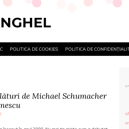
ANGHEL
SC
POLITICA DE COOKIES
POLITICA DE CONFIDENȚIALI
alături de Michael Schumacher
smescu
af
l
ar