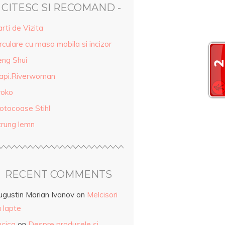
- CITESC SI RECOMAND -
rti de Vizita
rculare cu masa mobila si incizor
eng Shui
api.Riverwoman
roko
otocoase Stihl
trung lemn
RECENT COMMENTS
ugustin Marian Ivanov
on
Melcisori
 lapte
ucica
on
Despre produsele și