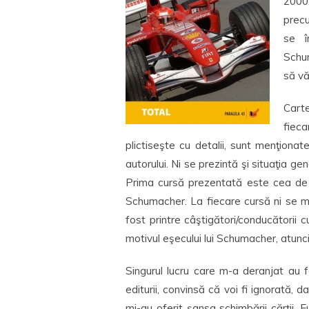
2000
precu
se î
Schu
să vă
Carte
fieca
plictiseşte cu detalii, sunt menţionat
autorului. Ni se prezintă şi situaţia gen
Prima cursă prezentată este cea de l
Schumacher. La fiecare cursă ni se m
fost printre câştigători/conducătorii 
motivul eşecului lui Schumacher, atunci
Singurul lucru care m-a deranjat au f
editurii, convinsă că voi fi ignorată, 
mi-au oferit şansa schimbării cărţii.