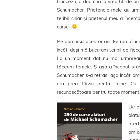
franceză, o doamnă la vreo 60 de ani, 
Schumacher. Prietenele mele au urmăr
teribil, chiar şi prietenul meu a încer
cursei.
Pe parcursul acestor ani, Ferrari a în
încât, deşi mă bucuram teribil de fie
La un moment dat nu mai urmăream c
făceam temele. Şi aşa a început sfâr
Schumacher s-a retras, aşa încât am z
era prea târziu pentru mine. Cu 
recunoscătoare pentru toate momentel
De a
alătu
ofert
am af