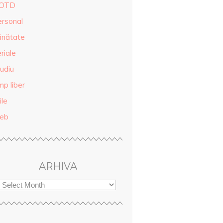
OTD
ersonal
ănătate
riale
udiu
mp liber
ile
eb
ARHIVA