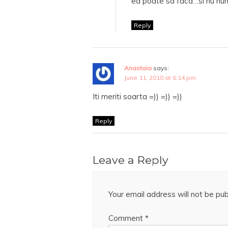
ea poate sa faca…si nu num
Reply
Anastaia
says:
June 11, 2010 at 6:14 pm
Iti meriti soarta =)) =)) =))
Reply
Leave a Reply
Your email address will not be pub
Comment
*