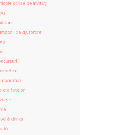
ticole scrise de invitaţi
log
lătorii
ampanii de ajutorare
rţi
eai
ncursuri
osmetice
umpărături
-ale fetelor
iverse
lme
od & drinks
odă