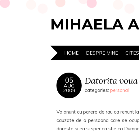
MIHAELA 
HOME
DESPRE MINE
CITE
Datorita voua 
05
AUG
2009
categories:
personal
Va anunt cu parere de rau ca renunt la 
cauzate de o persoana care se ocupa c
doreste si ea si sper ca stie ca Dumn