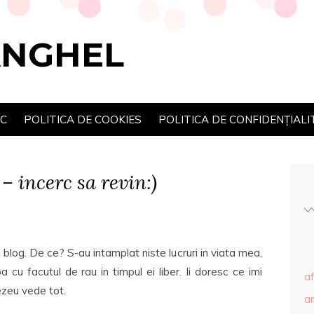
ANGHEL
SC
POLITICA DE COOKIES
POLITICA DE CONFIDENȚIALI
– incerc sa revin:)
blog. De ce? S-au intamplat niste lucruri in viata mea,
u facutul de rau in timpul ei liber. Ii doresc ce imi
af
ezeu vede tot.
ar