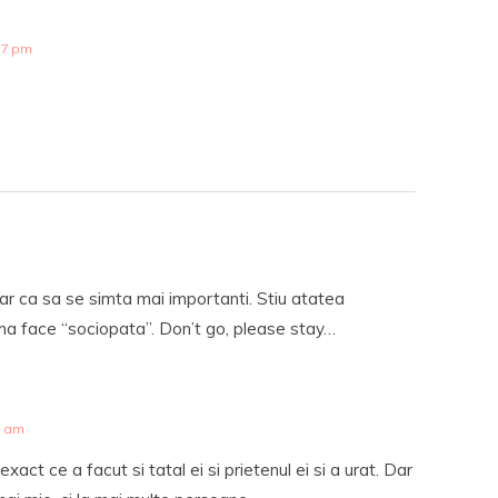
27 pm
oar ca sa se simta mai importanti. Stiu atatea
 face “sociopata”. Don’t go, please stay…
3 am
xact ce a facut si tatal ei si prietenul ei si a urat. Dar