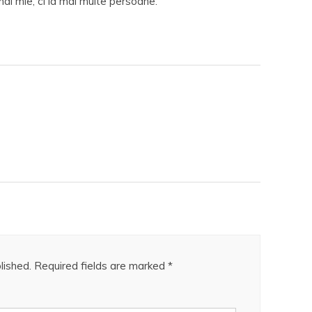
ai mie, ci la mai multe persoane.
lished.
Required fields are marked
*