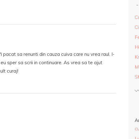
Ca
Ci
F
H
fi pacat sa renunti din cauza cuiva care nu vrea raul. I-
K
 eu sper sa scrii in continuare. As vrea sa te ajut
M
lt curaj!
S
A
cu
L