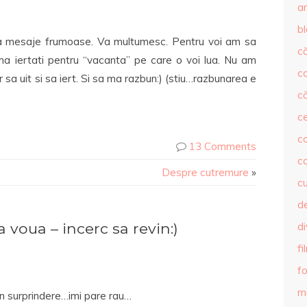
ar
b
ea mesaje frumoase. Va multumesc. Pentru voi am sa
că
 ma iertati pentru “vacanta” pe care o voi lua. Nu am
c
 sa uit si sa iert. Si sa ma razbun:) (stiu…razbunarea e
că
c
co
13 Comments
c
Despre cutremure
»
c
de
voua – incerc sa revin:)
d
fi
fo
m
n surprindere…imi pare rau…