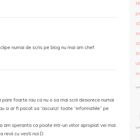
N
p
s
se
st
clipe numai de scris pe blog nu mai am chef.
ti
ut
w
i pare foarte rau ca nu o sa mai scrii deaorece numai
au si ar fi pacat sa “ascunzi’ toate “informatiile” pe
ca am speranta ca poate intr-un viitor apropiat vei mai
a revii cu vesti noi:D