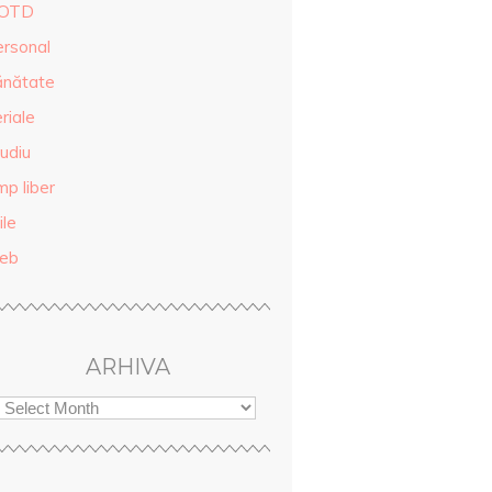
OTD
ersonal
ănătate
riale
udiu
mp liber
ile
eb
ARHIVA