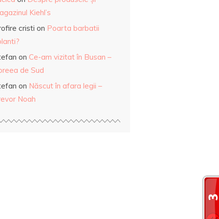
gazinul Kiehl’s
ofire cristi
on
Poarta barbatii
lanti?
tefan
on
Ce-am vizitat în Busan –
oreea de Sud
tefan
on
Născut în afara legii –
revor Noah