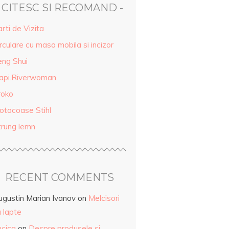
- CITESC SI RECOMAND -
rti de Vizita
rculare cu masa mobila si incizor
eng Shui
api.Riverwoman
roko
otocoase Stihl
trung lemn
RECENT COMMENTS
ugustin Marian Ivanov
on
Melcisori
 lapte
ucica
on
Despre produsele și