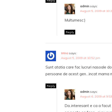
Reply
admin
says:
August 5, 2009 at 10:
Multumesc:)
Reply
Irrina
says:
August 5, 2009 at 10:52 pm
Sunt atatia care fac lucruri nasoale d
persoane de acest gen…incat mama ma
Reply
admin
says:
August 6, 2009 at 9:5
Da..interesant e ca a facut e