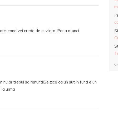
ma
Pr
co
orci cand vei crede de cuviinta. Pana atunci
S
C
S
T
nu ar trebui sa renunti!Se zice ca un sut in fund e un
a la urma