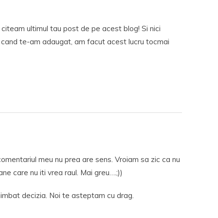
i citeam ultimul tau post de pe acest blog! Si nici
, cand te-am adaugat, am facut acest lucru tocmai
omentariul meu nu prea are sens. Vroiam sa zic ca nu
e care nu iti vrea raul. Mai greu….;))
himbat decizia. Noi te asteptam cu drag.