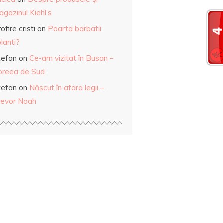
gazinul Kiehl’s
ofire cristi
on
Poarta barbatii
lanti?
tefan
on
Ce-am vizitat în Busan –
oreea de Sud
tefan
on
Născut în afara legii –
revor Noah