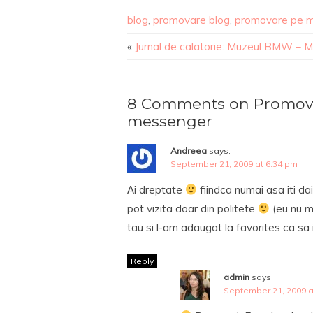
blog
,
promovare blog
,
promovare pe 
«
Jurnal de calatorie: Muzeul BMW – 
8 Comments on Promova
messenger
Andreea
says:
September 21, 2009 at 6:34 pm
Αi dreptate
fiindca numai asa iti da
pot vizita doar din politete
(eu nu ma
tau si l-am adaugat la favorites ca sa i
Reply
admin
says:
September 21, 2009 a