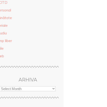
OTD
ersonal
ănătate
riale
udiu
mp liber
ile
eb
ARHIVA