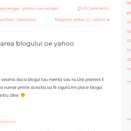
N
messenger
,
yahoo messenger
8 Comments
p
Munchen, Germania
Magazin online ID Sarrieri
»
s
se
st
rea blogului pe yahoo
ti
ut
w
i seama daca blogul tau merita sau nu.Unii prieteni il
 numar printe acestia,sa fii sigura.Imi place blogul
ntru zilnic
t 6:40 pm