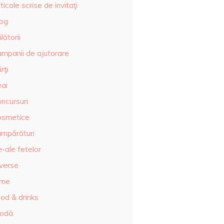
ticole scrise de invitaţi
log
lătorii
ampanii de ajutorare
rţi
eai
ncursuri
osmetice
umpărături
-ale fetelor
iverse
lme
od & drinks
odă