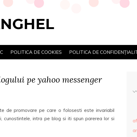
ANGHEL
SC
POLITICA DE COOKIES
POLITICA DE CONFIDENȚIALI
ogului pe yahoo messenger
ate de promovare pe care o folosesti este invariabil
, cunostintele, intra pe blog si iti spun parerea lor si
af
ar