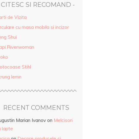
- CITESC SI RECOMAND -
rti de Vizita
rculare cu masa mobila si incizor
eng Shui
api.Riverwoman
roko
otocoase Stihl
trung lemn
RECENT COMMENTS
ugustin Marian Ivanov
on
Melcisori
 lapte
ucica
on
Despre produsele și