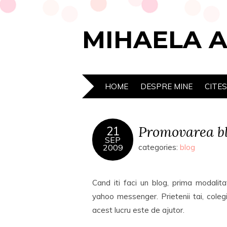
MIHAELA 
HOME
DESPRE MINE
CITE
Promovarea bl
21
SEP
2009
categories:
blog
Cand iti faci un blog, prima modalit
yahoo messenger. Prietenii tai, colegii
acest lucru este de ajutor.