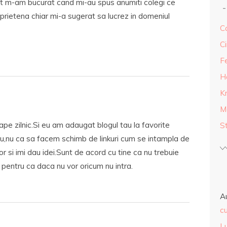
lt m-am bucurat cand mi-au spus anumiti colegi ce
 prietena chiar mi-a sugerat sa lucrez in domeniul
Ca
Ci
F
H
K
M
ape zilnic.Si eu am adaugat blogul tau la favorite
S
u,nu ca sa facem schimb de linkuri cum se intampla de
lor si imi dau idei.Sunt de acord cu tine ca nu trebuie
s pentru ca daca nu vor oricum nu intra.
A
cu
L