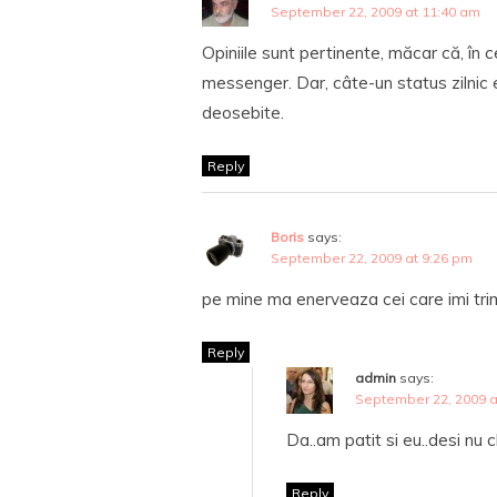
September 22, 2009 at 11:40 am
Opiniile sunt pertinente, măcar că, în 
messenger. Dar, câte-un status zilnic 
deosebite.
Reply
Boris
says:
September 22, 2009 at 9:26 pm
pe mine ma enerveaza cei care imi trimit
Reply
admin
says:
September 22, 2009 a
Da..am patit si eu..desi nu ch
Reply