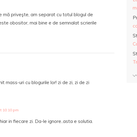
ma
ce mă priveşte, am separat cu totul blogul de
Pr
este obositor, mai bine e de semnalat scrierile
co
S
C
S
T
 mass-uri cu blogurile lor! zi de zi, zi de zi
t 10:10 pm
iar in fiecare zi. Da-le ignore..asta e solutia.