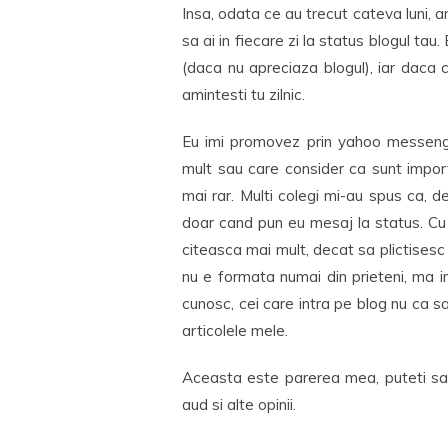
Insa, odata ce au trecut cateva luni, a
sa ai in fiecare zi la status blogul tau.
(daca nu apreciaza blogul), iar daca ch
amintesti tu zilnic.
Eu imi promovez prin yahoo messenge
mult sau care consider ca sunt impor
mai rar. Multi colegi mi-au spus ca, de
doar cand pun eu mesaj la status. Cu t
citeasca mai mult, decat sa plictisesc 
nu e formata numai din prieteni, ma i
cunosc, cei care intra pe blog nu ca s
articolele mele.
Aceasta este parerea mea, puteti sa
aud si alte opinii.