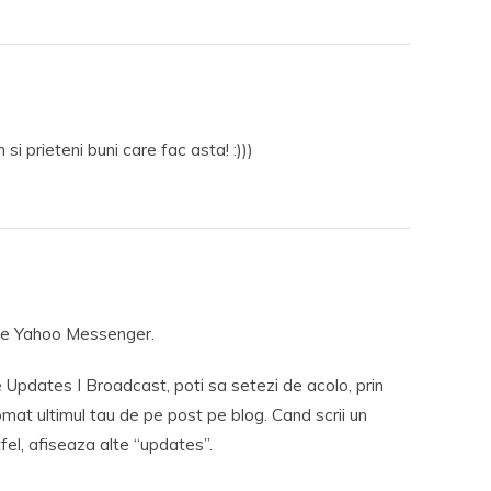
si prieteni buni care fac asta! :)))
 de Yahoo Messenger.
Updates I Broadcast, poti sa setezi de acolo, prin
mat ultimul tau de pe post pe blog. Cand scrii un
tfel, afiseaza alte “updates”.