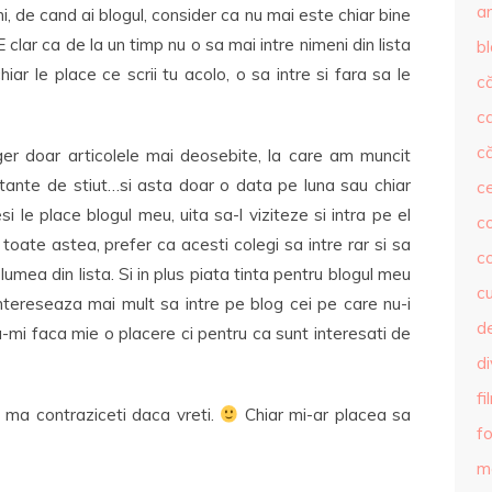
ar
ni, de cand ai blogul, consider ca nu mai este chiar bine
 E clar ca de la un timp nu o sa mai intre nimeni din lista
b
iar le place ce scrii tu acolo, o sa intre si fara sa le
că
c
că
r doar articolele mai deosebite, la care am muncit
tante de stiut…si asta doar o data pe luna sau chiar
c
si le place blogul meu, uita sa-l viziteze si intra pe el
co
oate astea, prefer ca acesti colegi sa intre rar si sa
c
lumea din lista. Si in plus piata tinta pentru blogul meu
c
ntereseaza mai mult sa intre pe blog cei pe care nu-i
de
a-mi faca mie o placere ci pentru ca sunt interesati de
d
fi
 ma contraziceti daca vreti.
Chiar mi-ar placea sa
fo
m