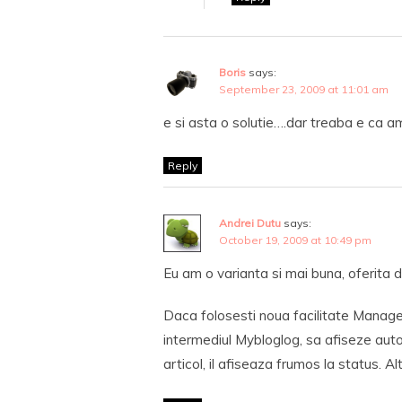
Boris
says:
September 23, 2009 at 11:01 am
e si asta o solutie….dar treaba e ca am 
Reply
Andrei Dutu
says:
October 19, 2009 at 10:49 pm
Eu am o varianta si mai buna, oferita
Daca folosesti noua facilitate Manage 
intermediul Mybloglog, sa afiseze auto
articol, il afiseaza frumos la status. Al