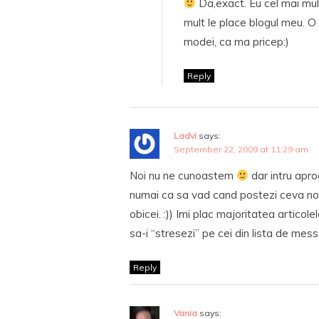
Da,exact. Eu cel mai mu
mult le place blogul meu. O
modei, ca ma pricep:)
Reply
Ladvi
says:
September 22, 2009 at 11:29 am
Noi nu ne cunoastem
dar intru apro
numai ca sa vad cand postezi ceva no
obicei. :)) Imi plac majoritatea articole
sa-i “stresezi” pe cei din lista de mes
Reply
Vania
says: