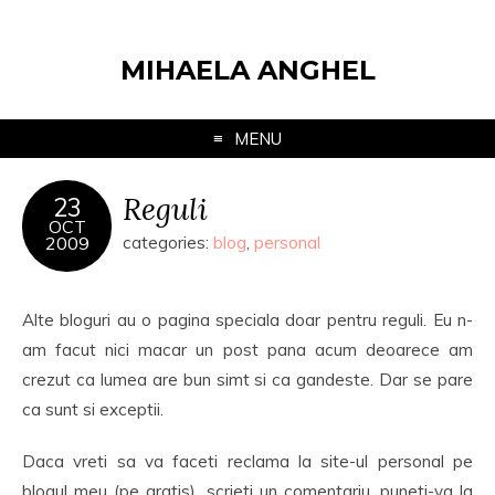
MIHAELA ANGHEL
MENU
Reguli
23
OCT
2009
categories:
blog
,
personal
Alte bloguri au o pagina speciala doar pentru reguli. Eu n-
am facut nici macar un post pana acum deoarece am
crezut ca lumea are bun simt si ca gandeste. Dar se pare
ca sunt si exceptii.
Daca vreti sa va faceti reclama la site-ul personal pe
blogul meu (pe gratis), scrieti un comentariu, puneti-va la