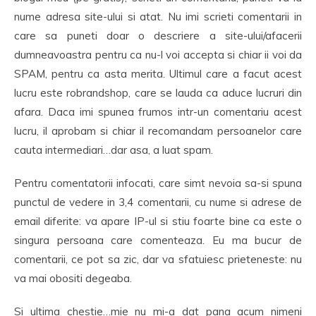
nume adresa site-ului si atat. Nu imi scrieti comentarii in
care sa puneti doar o descriere a site-ului/afacerii
dumneavoastra pentru ca nu-l voi accepta si chiar ii voi da
SPAM, pentru ca asta merita. Ultimul care a facut acest
lucru este robrandshop, care se lauda ca aduce lucruri din
afara. Daca imi spunea frumos intr-un comentariu acest
lucru, il aprobam si chiar il recomandam persoanelor care
cauta intermediari…dar asa, a luat spam.
Pentru comentatorii infocati, care simt nevoia sa-si spuna
punctul de vedere in 3,4 comentarii, cu nume si adrese de
email diferite: va apare IP-ul si stiu foarte bine ca este o
singura persoana care comenteaza. Eu ma bucur de
comentarii, ce pot sa zic, dar va sfatuiesc prieteneste: nu
va mai obositi degeaba.
Si ultima chestie…mie nu mi-a dat pana acum nimeni