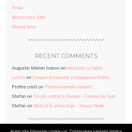
Kroko
Motocoase Stihl
Strung lemn
RECENT COMMENTS
Augustin Marian Ivanov
on
Melcisori cu lapte
Lucica
on
Despre produsele și magazinul Kiehl’s
Profire cristi
on
Poarta barbatii colanti?
Stefan
on
Ce-am vizitat în Busan – Coreea de Sud
Stefan
on
Născut în afara legii – Trevor Noah
Acest site foloseste cookie-uri. Continuarea navigarii implica