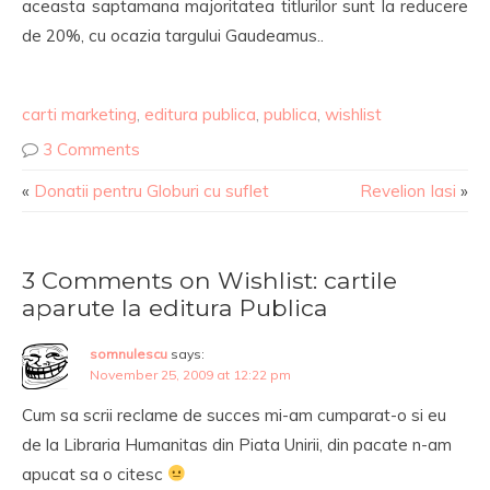
aceasta saptamana majoritatea titlurilor sunt la reducere
de 20%, cu ocazia targului Gaudeamus..
carti marketing
,
editura publica
,
publica
,
wishlist
3 Comments
«
Donatii pentru Globuri cu suflet
Revelion Iasi
»
3 Comments on Wishlist: cartile
aparute la editura Publica
somnulescu
says:
November 25, 2009 at 12:22 pm
Cum sa scrii reclame de succes mi-am cumparat-o si eu
de la Libraria Humanitas din Piata Unirii, din pacate n-am
apucat sa o citesc