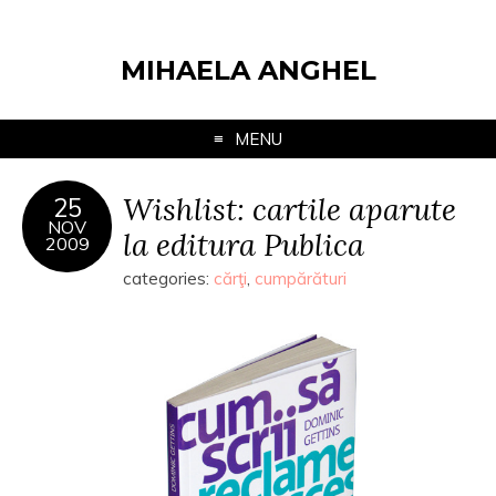
MIHAELA ANGHEL
MENU
Wishlist: cartile aparute
25
NOV
la editura Publica
2009
categories:
cărţi
,
cumpărături