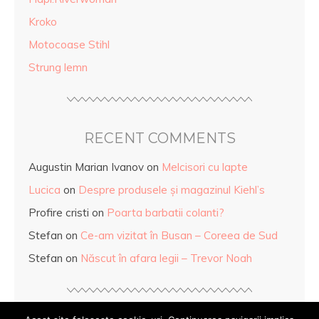
Kroko
Motocoase Stihl
Strung lemn
RECENT COMMENTS
Augustin Marian Ivanov
on
Melcisori cu lapte
Lucica
on
Despre produsele și magazinul Kiehl’s
Profire cristi
on
Poarta barbatii colanti?
Stefan
on
Ce-am vizitat în Busan – Coreea de Sud
Stefan
on
Născut în afara legii – Trevor Noah