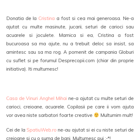
Donatia de la
Cristina
a fost si cea mai generoasa. Ne-a
ajutat cu multe masinute, jucarii, seturi de carioci sau
acuarele si joculete. Mamica si ea, Cristina a fost
bucuroasa sa ma ajute, nu a trebuit deloc sa insist, sa
amintesc sau sa ma rog. A pomenit de campania Globuri
cu suflet si pe forumul Desprecopii.com (chiar din proprie
initiativa). Iti multumesc!
Casa de Vinuri Anghel Mihai
ne-a ajutat cu multe seturi de
carioci, creioane, acuarele. Copilasii pe care ii vom ajuta
vor avea niste sarbatori foarte creative
Multumim mult!
Cei de la
SpatiuWeb.ro
ne-au ajutat si ei cu niste seturi de
creioane si cu o suma de bani. Multumesc pui :-*!