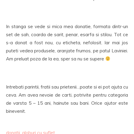
In stanga se vede si mica mea donatie, formata dintr-un
set de sah, coarda de sarit, penar, esarfa si stilou. Tot ce
s-a donat a fost nou, cu eticheta, nefolosit. Iar mai jos
puteti vedea produsele, aranjate frumos, pe patul Laviniei.
Am preluat poza de la ea, sper sa nu se supere
Intrebati parintii, fratii sau prietenii…poate si ei pot ajuta cu
ceva. Am avea nevoie de carti, potrivite pentru categoria
de varsta 5 – 15 ani, hainute sau bani. Orice ajutor este
binevenit.
donatii
,
globuri cu suflet