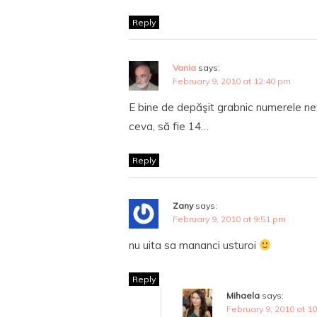
Reply
Vania
says:
February 9, 2010 at 12:40 pm
E bine de depăşit grabnic numerele n
ceva, să fie 14…
Reply
Zany
says:
February 9, 2010 at 9:51 pm
nu uita sa mananci usturoi
Reply
Mihaela
says:
February 9, 2010 at 1