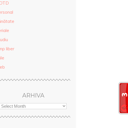
OTD
ersonal
ănătate
riale
udiu
mp liber
ile
eb
ARHIVA