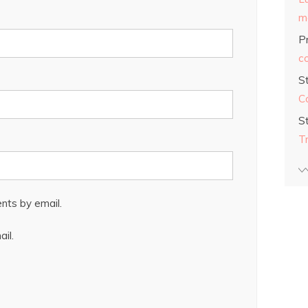
ma
Pr
co
S
C
S
T
nts by email.
il.