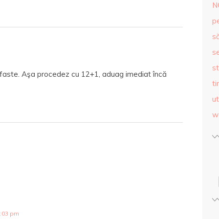
N
p
s
se
st
efaste. Aşa procedez cu 12+1, aduag imediat încă
ti
ut
w
0:03 pm