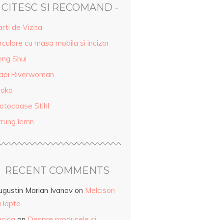
- CITESC SI RECOMAND -
rti de Vizita
rculare cu masa mobila si incizor
eng Shui
api.Riverwoman
roko
otocoase Stihl
trung lemn
RECENT COMMENTS
ugustin Marian Ivanov
on
Melcisori
 lapte
ucica
on
Despre produsele și