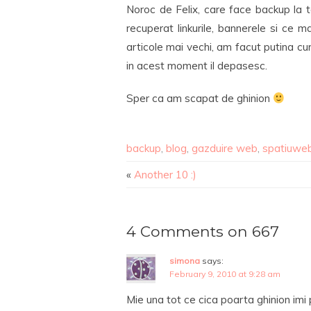
Noroc de Felix, care face backup la t
recuperat linkurile, bannerele si ce
articole mai vechi, am facut putina c
in acest moment il depasesc.
Sper ca am scapat de ghinion
backup
,
blog
,
gazduire web
,
spatiuwe
«
Another 10 :)
4 Comments on 667
simona
says:
February 9, 2010 at 9:28 am
Mie una tot ce cica poarta ghinion im