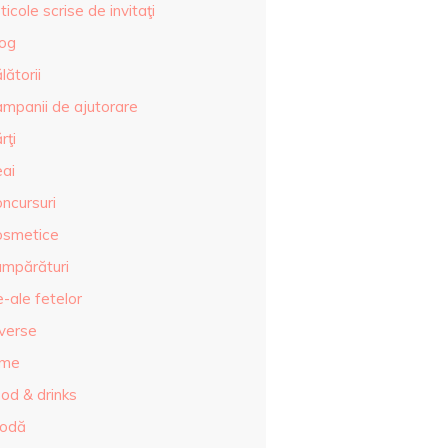
ticole scrise de invitaţi
log
lătorii
ampanii de ajutorare
rţi
eai
ncursuri
osmetice
umpărături
-ale fetelor
iverse
lme
od & drinks
odă