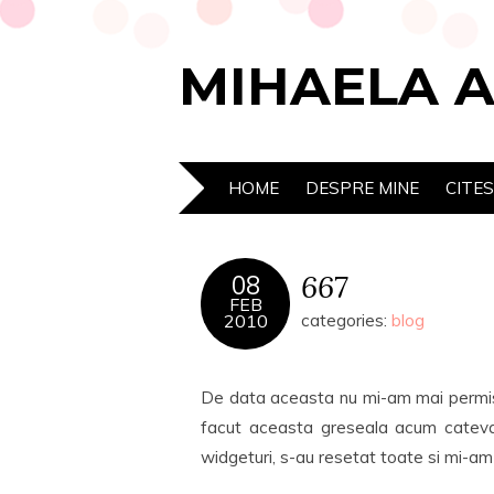
MIHAELA 
HOME
DESPRE MINE
CITE
667
08
FEB
2010
categories:
blog
De data aceasta nu mi-am mai permis 
facut aceasta greseala acum cateva
widgeturi, s-au resetat toate si mi-am p