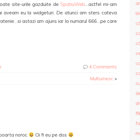
ar
oate site-urile gazduite de
SpatiuWeb
…astfel mi-am
 mai aveam eu la widgeturi. De atunci am sters cateva
b
uratenie…si astazi am ajuns iar la numarul 666…pe care
că
c
că
c
co
b
4 Comments
c
Multumesc
»
c
de
d
fi
fo
m
i poarta noroc
Oi fi eu pe dos