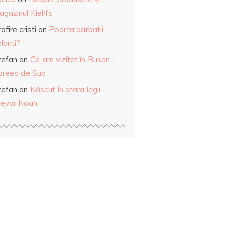
gazinul Kiehl’s
ofire cristi
on
Poarta barbatii
lanti?
tefan
on
Ce-am vizitat în Busan –
oreea de Sud
tefan
on
Născut în afara legii –
revor Noah