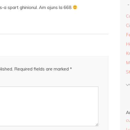
 s-a spart ghinionul. Am ajuns la 668
Ca
Ci
F
H
K
M
lished.
Required fields are marked
*
S
A
cu
L