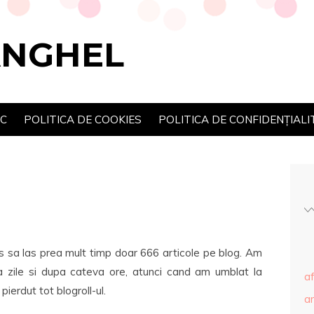
ANGHEL
SC
POLITICA DE COOKIES
POLITICA DE CONFIDENȚIALI
sa las prea mult timp doar 666 articole pe blog. Am
 zile si dupa cateva ore, atunci cand am umblat la
af
ierdut tot blogroll-ul.
ar