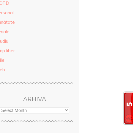
OTD
ersonal
ănătate
riale
udiu
mp liber
ile
eb
ARHIVA