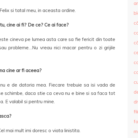
ar
elix si tatal meu, in aceasta ordine.
b
că
a tu, cine ai fi? De ce? Ce ai face?
c
este cineva pe lumea asta care sa fie fericit din toate
că
 sau probleme…Nu vreau nici macar pentru o zi grijile
c
co
na cine ar fi aceea?
c
c
nu e de datoria mea. Fiecare trebuie sa isi vada de
de
se schimbe, daca stie ca ceva nu e bine si sa faca tot
. E valabil si pentru mine.
d
fi
easca?
fo
l mai mult imi doresc o viata linistita.
m