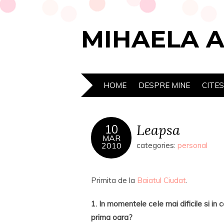
MIHAELA 
HOME
DESPRE MINE
CITE
Leapsa
10
MAR
2010
categories:
personal
Primita de la
Baiatul Ciudat
.
1. In momentele cele mai dificile si in 
prima oara?