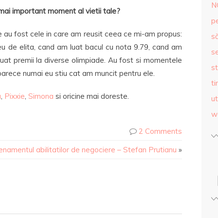
N
mai important moment al vietii tale?
p
au fost cele in care am reusit ceea ce mi-am propus:
s
ceu de elita, cand am luat bacul cu nota 9.79, cand am
se
uat premii la diverse olimpiade. Au fost si momentele
st
oarece numai eu stiu cat am muncit pentru ele.
ti
a
,
Pixxie
,
Simona
si oricine mai doreste.
ut
w
2 Comments
enamentul abilitatilor de negociere – Stefan Prutianu
»