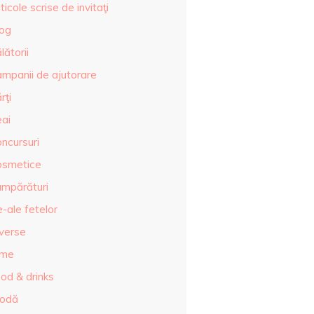
ticole scrise de invitaţi
log
lătorii
ampanii de ajutorare
rţi
eai
ncursuri
osmetice
umpărături
-ale fetelor
iverse
lme
od & drinks
odă