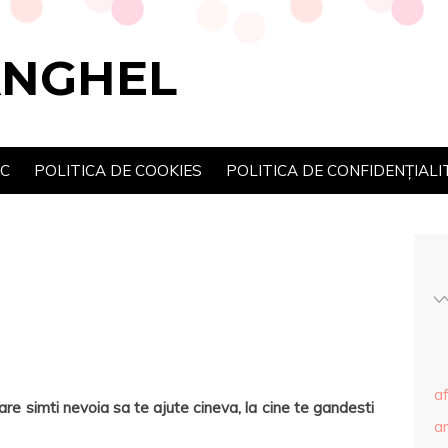
ANGHEL
SC
POLITICA DE COOKIES
POLITICA DE CONFIDENȚIALI
af
care simti nevoia sa te ajute cineva, la cine te gandesti
ar