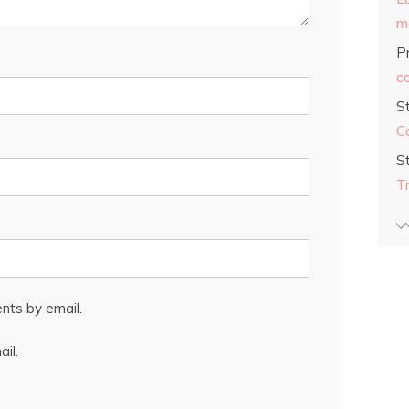
ma
Pr
co
S
C
S
T
nts by email.
il.