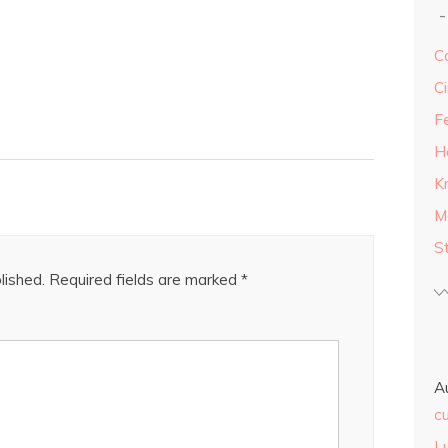
Ca
Ci
F
H
K
M
S
lished.
Required fields are marked
*
A
cu
L