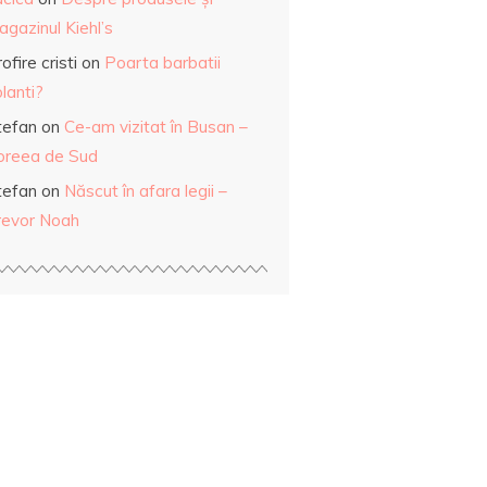
gazinul Kiehl’s
ofire cristi
on
Poarta barbatii
lanti?
tefan
on
Ce-am vizitat în Busan –
oreea de Sud
tefan
on
Născut în afara legii –
revor Noah