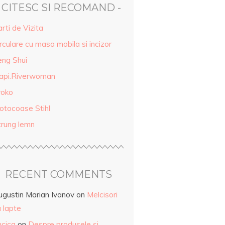
- CITESC SI RECOMAND -
rti de Vizita
rculare cu masa mobila si incizor
eng Shui
api.Riverwoman
roko
otocoase Stihl
trung lemn
RECENT COMMENTS
ugustin Marian Ivanov
on
Melcisori
 lapte
ucica
on
Despre produsele și