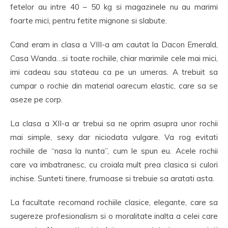
fetelor au intre 40 – 50 kg si magazinele nu au marimi
foarte mici, pentru fetite mignone si slabute.
Cand eram in clasa a VIII-a am cautat la Dacon Emerald,
Casa Wanda…si toate rochiile, chiar marimile cele mai mici,
imi cadeau sau stateau ca pe un umeras. A trebuit sa
cumpar o rochie din material oarecum elastic, care sa se
aseze pe corp.
La clasa a XII-a ar trebui sa ne oprim asupra unor rochii
mai simple, sexy dar niciodata vulgare. Va rog evitati
rochiile de “nasa la nunta”, cum le spun eu. Acele rochii
care va imbatranesc, cu croiala mult prea clasica si culori
inchise. Sunteti tinere, frumoase si trebuie sa aratati asta.
La facultate recomand rochiile clasice, elegante, care sa
sugereze profesionalism si o moralitate inalta a celei care