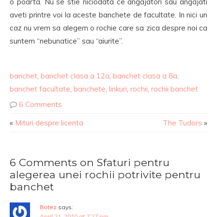
o poarta. Nu se stie niciodata ce angajatori sau angajati
aveti printre voi la aceste banchete de facultate. In nici un
caz nu vrem sa alegem o rochie care sa zica despre noi ca
suntem “nebunatice” sau “aiurite”.
banchet
,
banchet clasa a 12a
,
banchet clasa a 8a
,
banchet facultate
,
banchete
,
linkuri
,
rochii
,
rochii banchet
6 Comments
«
Mituri despre licenta
The Tudors
»
6 Comments on Sfaturi pentru
alegerea unei rochii potrivite pentru
banchet
Botez
says:
April 21, 2010 at 7:27 pm