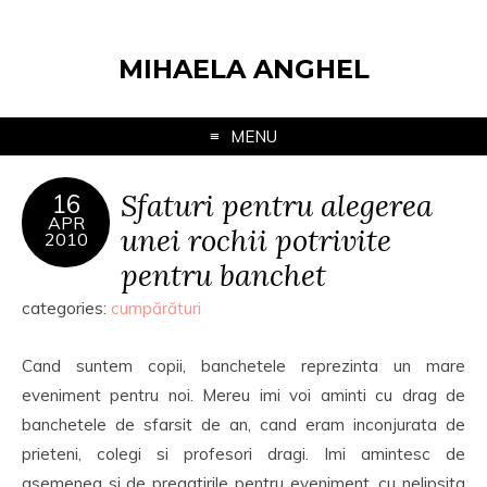
MIHAELA ANGHEL
MENU
Sfaturi pentru alegerea
16
APR
unei rochii potrivite
2010
pentru banchet
categories:
cumpărături
Cand suntem copii, banchetele reprezinta un mare
eveniment pentru noi. Mereu imi voi aminti cu drag de
banchetele de sfarsit de an, cand eram inconjurata de
prieteni, colegi si profesori dragi. Imi amintesc de
asemenea si de pregatirile pentru eveniment, cu nelipsita