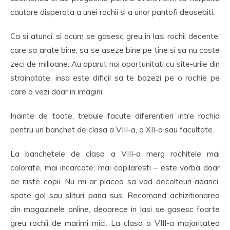
cautare disperata a unei rochii si a unor pantofi deosebiti.
Ca si atunci, si acum se gasesc greu in Iasi rochii decente,
care sa arate bine, sa se aseze bine pe tine si sa nu coste
zeci de milioane. Au aparut noi oportunitati cu site-urile din
strainatate, insa este dificil sa te bazezi pe o rochie pe
care o vezi doar in imagini.
Inainte de toate, trebuie facute diferentieri intre rochia
pentru un banchet de clasa a VIII-a, a XII-a sau facultate.
La banchetele de clasa a VIII-a merg rochitele mai
colorate, mai incarcate, mai copilaresti – este vorba doar
de niste copii. Nu mi-ar placea sa vad decolteuri adanci,
spate gol sau slituri pana sus. Recomand achizitionarea
din magazinele online, deoarece in Iasi se gasesc foarte
greu rochii de marimi mici. La clasa a VIII-a majoritatea