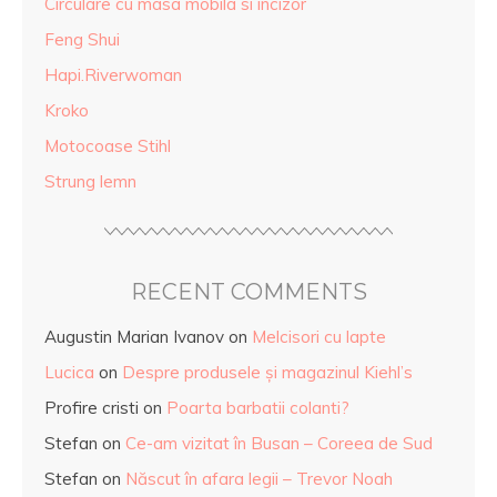
Circulare cu masa mobila si incizor
Feng Shui
Hapi.Riverwoman
Kroko
Motocoase Stihl
Strung lemn
RECENT COMMENTS
Augustin Marian Ivanov
on
Melcisori cu lapte
Lucica
on
Despre produsele și magazinul Kiehl’s
Profire cristi
on
Poarta barbatii colanti?
Stefan
on
Ce-am vizitat în Busan – Coreea de Sud
Stefan
on
Născut în afara legii – Trevor Noah