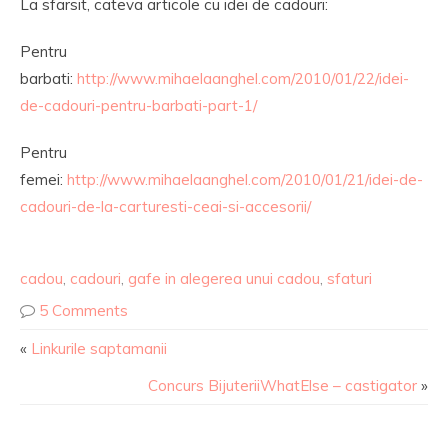
La sfarsit, cateva articole cu idei de cadouri:
Pentru
barbati:
http://www.mihaelaanghel.com/2010/01/22/idei-
de-cadouri-pentru-barbati-part-1/
Pentru
femei:
http://www.mihaelaanghel.com/2010/01/21/idei-de-
cadouri-de-la-carturesti-ceai-si-accesorii/
cadou
,
cadouri
,
gafe in alegerea unui cadou
,
sfaturi
5 Comments
«
Linkurile saptamanii
Concurs BijuteriiWhatElse – castigator
»