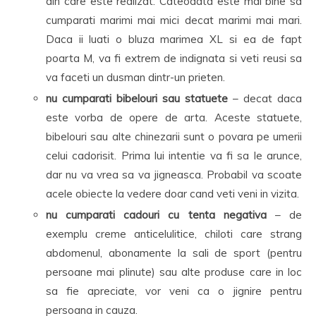
din care este realizat. Cateodata este mai bine sa
cumparati marimi mai mici decat marimi mai mari.
Daca ii luati o bluza marimea XL si ea de fapt
poarta M, va fi extrem de indignata si veti reusi sa
va faceti un dusman dintr-un prieten.
nu cumparati bibelouri sau statuete
– decat daca
este vorba de opere de arta. Aceste statuete,
bibelouri sau alte chinezarii sunt o povara pe umerii
celui cadorisit. Prima lui intentie va fi sa le arunce,
dar nu va vrea sa va jigneasca. Probabil va scoate
acele obiecte la vedere doar cand veti veni in vizita.
nu cumparati cadouri cu tenta negativa
– de
exemplu creme anticelulitice, chiloti care strang
abdomenul, abonamente la sali de sport (pentru
persoane mai plinute) sau alte produse care in loc
sa fie apreciate, vor veni ca o jignire pentru
persoana in cauza.