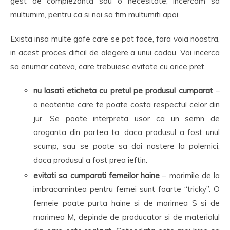
gest de complezanta sau o necesitate, incercam sa
multumim, pentru ca si noi sa fim multumiti apoi.
Exista insa multe gafe care se pot face, fara voia noastra,
in acest proces dificil de alegere a unui cadou. Voi incerca
sa enumar cateva, care trebuiesc evitate cu orice pret.
nu lasati eticheta cu pretul pe produsul cumparat
–
o neatentie care te poate costa respectul celor din
jur. Se poate interpreta usor ca un semn de
aroganta din partea ta, daca produsul a fost unul
scump, sau se poate sa dai nastere la polemici,
daca produsul a fost prea ieftin.
evitati sa cumparati femeilor haine
– marimile de la
imbracamintea pentru femei sunt foarte “tricky”. O
femeie poate purta haine si de marimea S si de
marimea M, depinde de producator si de materialul