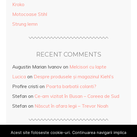
Kroko
Motocoase Stihl
Strung lemn
RECENT COMMENTS
Augustin Marian Ivanov
on
Melcisori cu lapte
Lucica
on
Despre produsele și magazinul Kiehl’s
Profire cristi
on
Poarta barbatii colanti?
Stefan
on
Ce-am vizitat în Busan – Coreea de Sud
Stefan
on
Născut în afara legii – Trevor Noah
Acest site foloseste cookie-uri. Continuarea navigarii implica