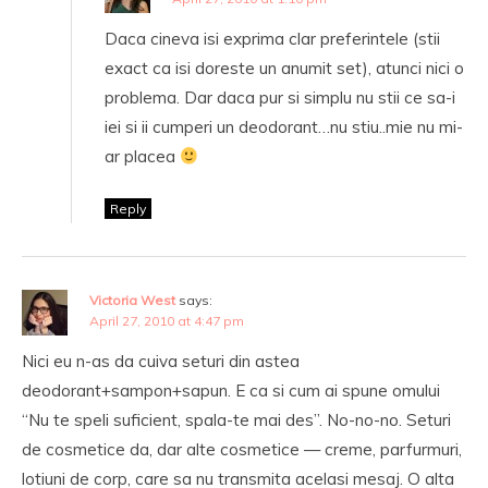
Daca cineva isi exprima clar preferintele (stii
exact ca isi doreste un anumit set), atunci nici o
problema. Dar daca pur si simplu nu stii ce sa-i
iei si ii cumperi un deodorant…nu stiu..mie nu mi-
ar placea
Reply
Victoria West
says:
April 27, 2010 at 4:47 pm
Nici eu n-as da cuiva seturi din astea
deodorant+sampon+sapun. E ca si cum ai spune omului
“Nu te speli suficient, spala-te mai des”. No-no-no. Seturi
de cosmetice da, dar alte cosmetice — creme, parfurmuri,
lotiuni de corp, care sa nu transmita acelasi mesaj. O alta