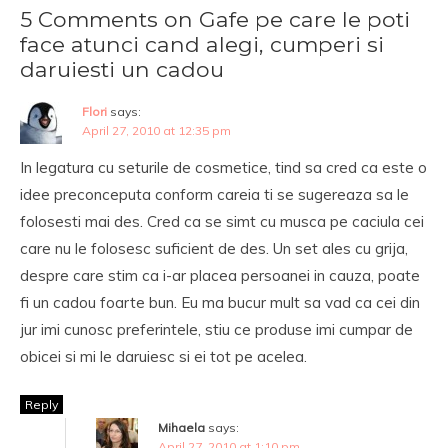
5 Comments on Gafe pe care le poti
face atunci cand alegi, cumperi si
daruiesti un cadou
Flori
says:
April 27, 2010 at 12:35 pm
In legatura cu seturile de cosmetice, tind sa cred ca este o
idee preconceputa conform careia ti se sugereaza sa le
folosesti mai des. Cred ca se simt cu musca pe caciula cei
care nu le folosesc suficient de des. Un set ales cu grija,
despre care stim ca i-ar placea persoanei in cauza, poate
fi un cadou foarte bun. Eu ma bucur mult sa vad ca cei din
jur imi cunosc preferintele, stiu ce produse imi cumpar de
obicei si mi le daruiesc si ei tot pe acelea.
Reply
Mihaela
says:
April 27, 2010 at 1:10 pm