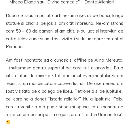
– Mircea Eliade sau “Divina comedie” – Dante Alighieri.
Dupa ce s-au impartit carti ne-am asezat pe banci, langa
statuie si chiar si pe jos si am citit impreuna. Ne-am strans
cam 50 – 60 de oameni si am citit, s-au luat si interviuri de
catre televiziune si am fost vizitati si de un reprezentant al
Primariei.
Am fost incantata sa o cunosc si offline pe Alina Mereuta,
ii multumesc pentru suportul pe care ni l-a acordat. Ea a
citit alaturi de mine pe tot parcursul evenimentului si am
reusit si sa mai discutam cateva lucruri. De asemenea am
fost vizitata de o colega de liceu, Petronela si de iubitul ei,
cel care ne-a donat “Istoria religiilor”. Nu a lipsit nici Felix,
care a venit sa ma pupe si sa-mi spuna ca e mandru de
mine ca am participat la organizarea “Lecturi Urbane Iasi”.