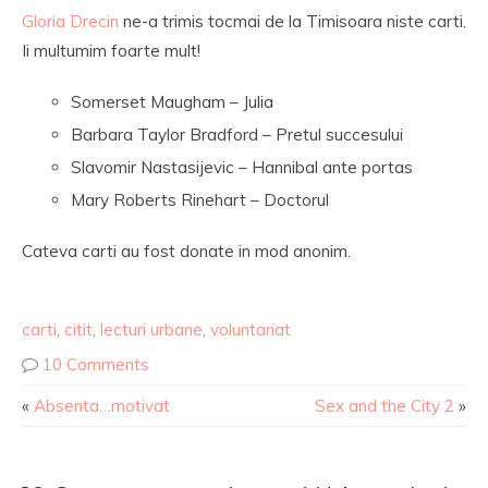
Gloria Drecin
ne-a trimis tocmai de la Timisoara niste carti.
Ii multumim foarte mult!
Somerset Maugham – Julia
Barbara Taylor Bradford – Pretul succesului
Slavomir Nastasijevic – Hannibal ante portas
Mary Roberts Rinehart – Doctorul
Cateva carti au fost donate in mod anonim.
carti
,
citit
,
lecturi urbane
,
voluntariat
10 Comments
«
Absenta…motivat
Sex and the City 2
»