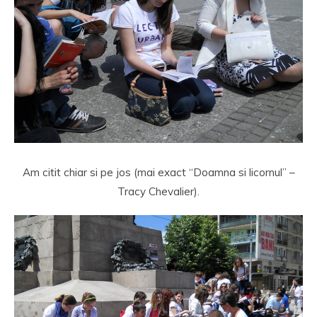
Am citit chiar si pe jos (mai exact “Doamna si licornul” –
Tracy Chevalier).