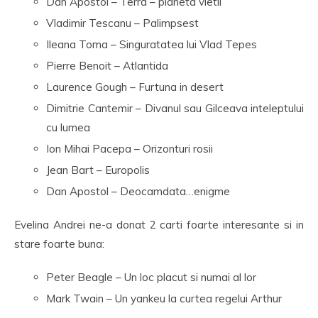
Dan Apostol – Terra – planeta vietii
Vladimir Tescanu – Palimpsest
Ileana Toma – Singuratatea lui Vlad Tepes
Pierre Benoit – Atlantida
Laurence Gough – Furtuna in desert
Dimitrie Cantemir – Divanul sau Gilceava inteleptului
cu lumea
Ion Mihai Pacepa – Orizonturi rosii
Jean Bart – Europolis
Dan Apostol – Deocamdata…enigme
Evelina Andrei ne-a donat 2 carti foarte interesante si in
stare foarte buna:
Peter Beagle – Un loc placut si numai al lor
Mark Twain – Un yankeu la curtea regelui Arthur