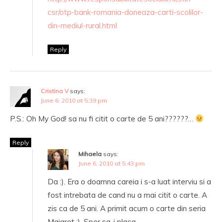
csr/otp-bank-romania-doneaza-carti-scolilor-
din-mediul-rural.html
Reply
Cristina V
says:
June 6, 2010 at 5:39 pm
P.S.: Oh My God! sa nu fi citit o carte de 5 ani??????…
Reply
Mihaela
says:
June 6, 2010 at 5:43 pm
Da :). Era o doamna careia i s-a luat interviu si a
fost intrebata de cand nu a mai citit o carte. A
zis ca de 5 ani. A primit acum o carte din seria
Maigret :). Sper sa-i placa.