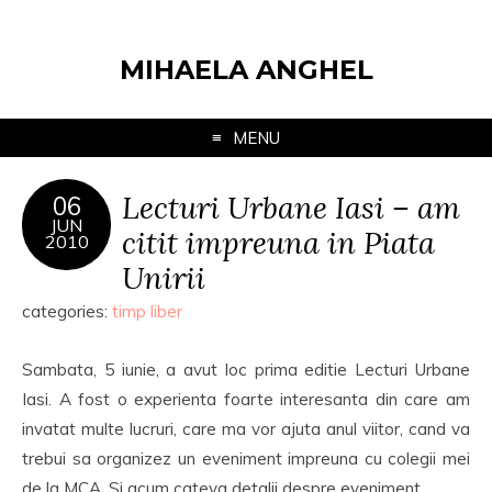
MIHAELA ANGHEL
MENU
Lecturi Urbane Iasi – am
06
JUN
citit impreuna in Piata
2010
Unirii
categories:
timp liber
Sambata, 5 iunie, a avut loc prima editie Lecturi Urbane
Iasi. A fost o experienta foarte interesanta din care am
invatat multe lucruri, care ma vor ajuta anul viitor, cand va
trebui sa organizez un eveniment impreuna cu colegii mei
de la MCA. Si acum cateva detalii despre eveniment.