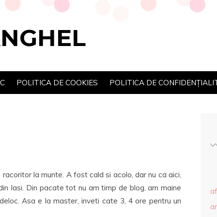
ANGHEL
SC
POLITICA DE COOKIES
POLITICA DE CONFIDENȚIALI
coritor la munte. A fost cald si acolo, dar nu ca aici,
in Iasi. Din pacate tot nu am timp de blog, am maine
af
eloc. Asa e la master, inveti cate 3, 4 ore pentru un
ar