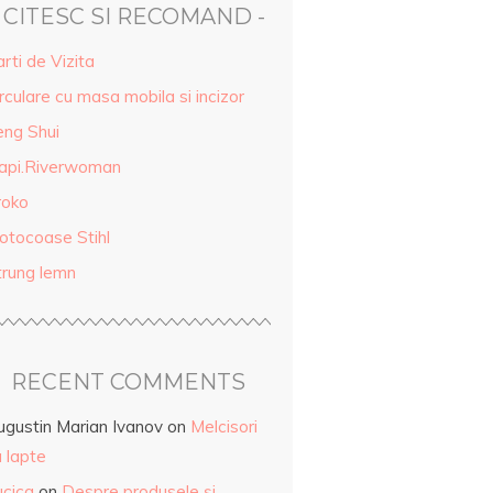
- CITESC SI RECOMAND -
rti de Vizita
rculare cu masa mobila si incizor
eng Shui
api.Riverwoman
roko
otocoase Stihl
trung lemn
RECENT COMMENTS
ugustin Marian Ivanov
on
Melcisori
 lapte
ucica
on
Despre produsele și