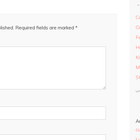
Ca
Ci
lished.
Required fields are marked
*
F
H
K
M
S
A
cu
L