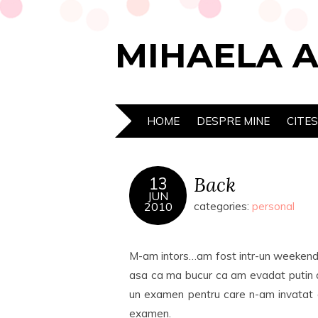
MIHAELA 
HOME
DESPRE MINE
CITE
Back
13
JUN
2010
categories:
personal
M-am intors…am fost intr-un weekend ra
asa ca ma bucur ca am evadat putin d
un examen pentru care n-am invatat d
examen.