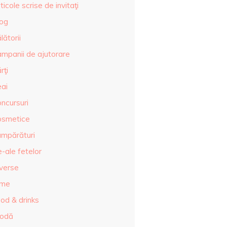
ticole scrise de invitaţi
log
lătorii
ampanii de ajutorare
rţi
eai
ncursuri
osmetice
umpărături
-ale fetelor
iverse
lme
od & drinks
odă