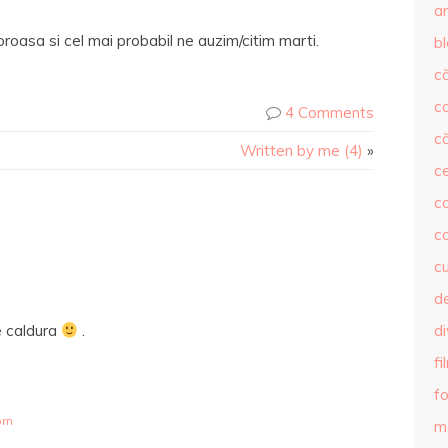
ar
oasa si cel mai probabil ne auzim/citim marti.
b
că
c
4 Comments
că
Written by me (4)
»
c
co
c
c
de
de caldura
.
d
fi
fo
 pm
m