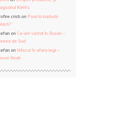
gazinul Kiehl’s
ofire cristi
on
Poarta barbatii
lanti?
tefan
on
Ce-am vizitat în Busan –
oreea de Sud
tefan
on
Născut în afara legii –
revor Noah