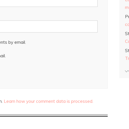
ma
Pr
co
S
C
nts by email.
S
il.
T
m.
Learn how your comment data is processed.