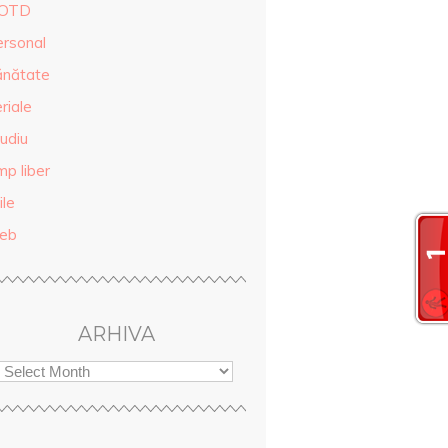
OTD
ersonal
ănătate
riale
udiu
mp liber
ile
eb
ARHIVA