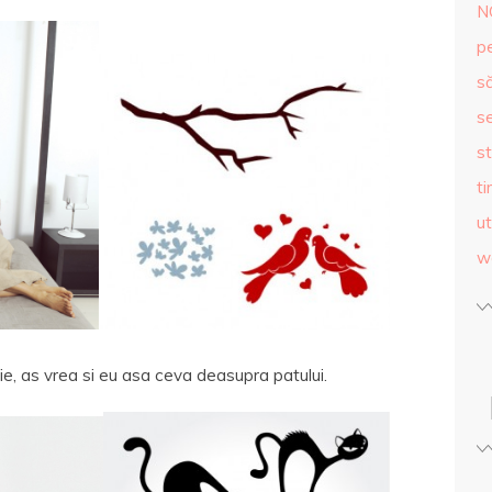
N
p
s
se
st
ti
ut
w
nie, as vrea si eu asa ceva deasupra patului.