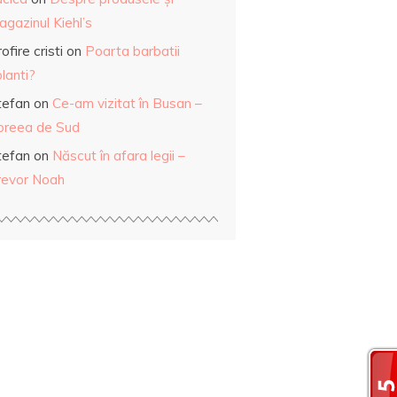
gazinul Kiehl’s
ofire cristi
on
Poarta barbatii
lanti?
tefan
on
Ce-am vizitat în Busan –
oreea de Sud
tefan
on
Născut în afara legii –
revor Noah