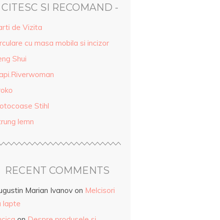
- CITESC SI RECOMAND -
rti de Vizita
rculare cu masa mobila si incizor
eng Shui
api.Riverwoman
roko
otocoase Stihl
trung lemn
RECENT COMMENTS
ugustin Marian Ivanov
on
Melcisori
 lapte
ucica
on
Despre produsele și