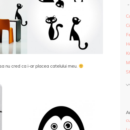
Ca
Ci
F
H
K
M
nsa nu cred ca i-ar placea catelului meu.
S
A
cu
L