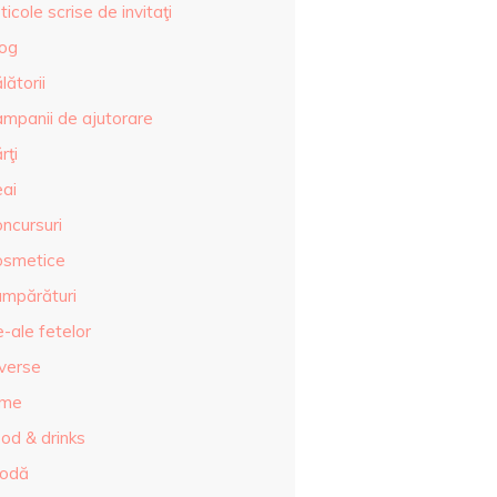
ticole scrise de invitaţi
log
lătorii
ampanii de ajutorare
rţi
eai
ncursuri
osmetice
umpărături
-ale fetelor
iverse
lme
od & drinks
odă