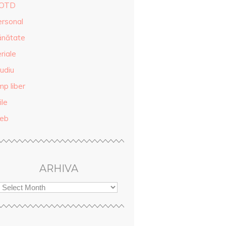
OTD
ersonal
ănătate
riale
udiu
mp liber
ile
eb
ARHIVA