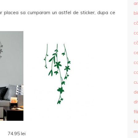
ar
ne-ar placea sa cumparam un astfel de sticker, dupa ce
b
că
c
că
c
co
c
c
de
d
fi
fo
m
74.95 lei