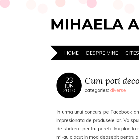
MIHAELA 
HOME
DESPRE MINE
CITE
Cum poti decor
23
JUN
2010
categories:
diverse
In urma unui concurs pe Facebook am 
impresionata de produsele lor. Va spun
de stickere pentru pereti. Imi plac l
mi-au placut in mod deosebit pentru a v