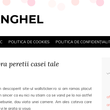
ANGHEL
SC
POLITICA DE COOKIES
POLITICA DE CONFIDENȚIALI
a peretii casei tale
descoperit site-ul wallsticker.ro si am ramas placut
 sincer ca eu nici nu stiam ca se vand pe la noi astfel
af
a nebunie, dau viata unei camere. Am ales cateva care
ar
i le arata si voua.