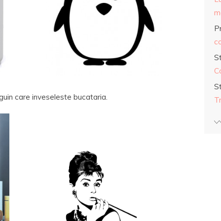
ma
Pr
co
S
C
S
nguin care inveseleste bucataria.
T