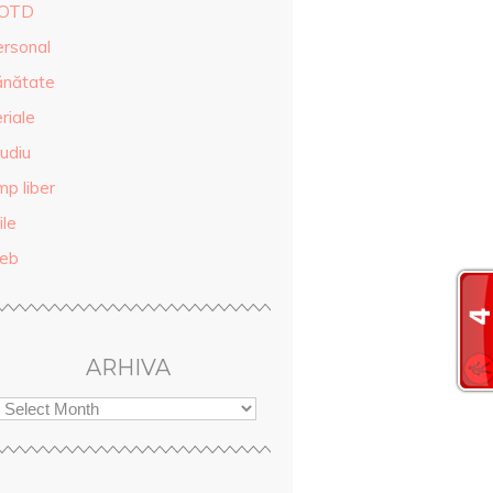
OTD
ersonal
ănătate
riale
udiu
mp liber
ile
eb
ARHIVA