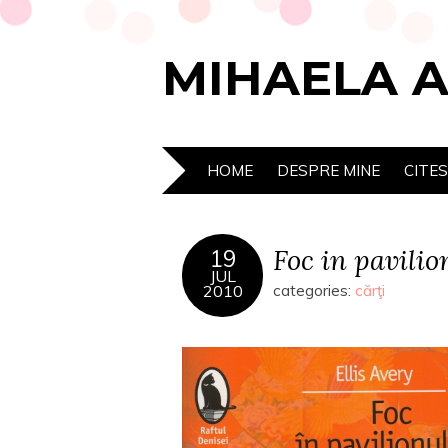
MIHAELA 
HOME
DESPRE MINE
CITE
Foc in pavilio
19
JUL
2010
categories:
cărţi