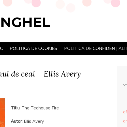
ANGHEL
SC
POLITICA DE COOKIES
POLITICA DE CONFIDENȚIALI
nul de ceai – Ellis Avery
Titlu
: The Teahouse Fire
af
ar
Autor
: Ellis Avery