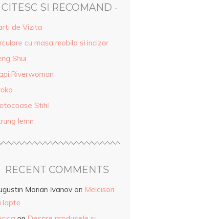
- CITESC SI RECOMAND -
rti de Vizita
rculare cu masa mobila si incizor
eng Shui
api.Riverwoman
roko
otocoase Stihl
trung lemn
RECENT COMMENTS
ugustin Marian Ivanov
on
Melcisori
 lapte
ucica
on
Despre produsele și