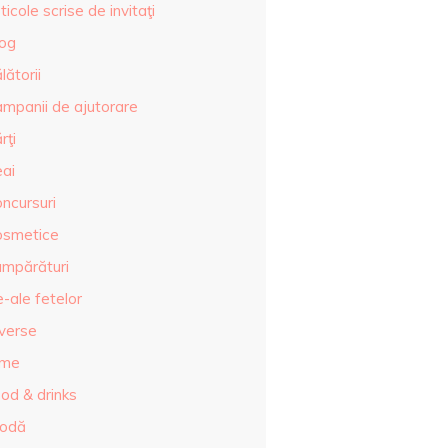
ticole scrise de invitaţi
log
lătorii
ampanii de ajutorare
rţi
eai
ncursuri
osmetice
umpărături
-ale fetelor
iverse
lme
od & drinks
odă