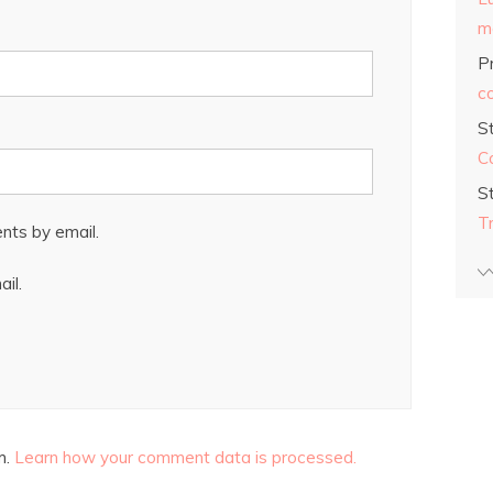
ma
Pr
co
S
C
S
T
nts by email.
il.
m.
Learn how your comment data is processed.