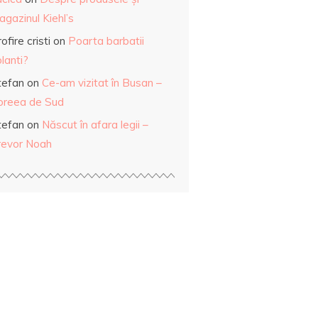
gazinul Kiehl’s
ofire cristi
on
Poarta barbatii
lanti?
tefan
on
Ce-am vizitat în Busan –
oreea de Sud
tefan
on
Născut în afara legii –
revor Noah