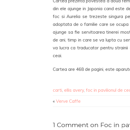
Cartea prezinta povestea a doua femei 
din ele ajunge in Japonia cand este de
foc si Aurelia se trezeste singura p
adoptata de o familie care se ocupa 
ajunge sa fie servitoarea tinerei most
de ani, timp in care se va lupta cu se
va lucra ca traducator pentru strainii
ceai.
Cartea are 468 de pagini, este aparuta
carti
,
ellis avery
,
foc in pavilionul de ce
«
Verve Caffe
1 Comment on Foc in pavi