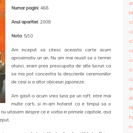
ar
Numar pagini
: 468
b
Anul aparitiei
: 2008
că
c
Nota
: 5/10
că
Am inceput sa citesc aceasta carte acum
c
aproximativ un an. Nu am mai reusit sa o termin
co
atunci, eram prea preocupata de alte lucruri ca
c
sa ma pot concentra la descrierile ceremoniilor
c
de ceai si a altor obiceiuri japoneze.
de
Am gasit-o acum vreo luna pe un raft, intre mai
d
multe carti, si m-am hotarat ca e timpul sa o
fi
, nu uitasem despre ce e vorba in primele capitole, asa
fo
eput.
m