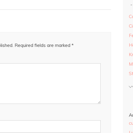
Ca
Ci
F
H
lished.
Required fields are marked
*
K
M
S
A
cu
L