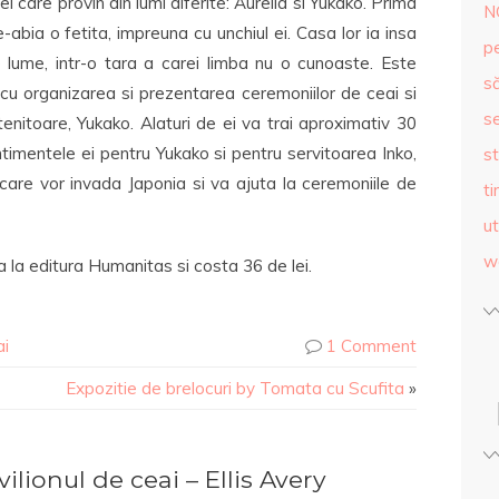
care provin din lumi diferite: Aurelia si Yukako. Prima
N
-abia o fetita, impreuna cu unchiul ei.
Casa lor ia insa
p
e lume, intr-o tara a carei limba nu o cunoaste. Este
s
cu organizarea si prezentarea ceremoniilor de ceai si
se
enitoare, Yukako. Alaturi de ei va trai aproximativ 30
ntimentele ei pentru Yukako si pentru servitoarea Inko,
st
 care vor invada Japonia si va ajuta la ceremoniile de
ti
ut
w
 la editura Humanitas si costa 36 de lei.
ai
1 Comment
Expozitie de brelocuri by Tomata cu Scufita
»
lionul de ceai – Ellis Avery