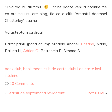
Si va rog, nu fiti timizi.
Oricine poate veni la intalnire, fie
ca are sau nu are blog, fie ca a citit “Amantul doamnei
Chatterley” sau nu.
Va asteptam cu drag!
Participanti (pana acum): Mihaela Anghel,
Cristina
, Maria,
Raluca N.,
Adrian G
., Petronela B, Simona S.
book club
,
book meet
,
club de carte
,
clubul de carte iasi
,
intalnire
20 Comments
«
Sfarsit de saptamana revigorant
Citatul zilei
»