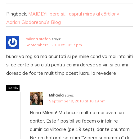
Pingback:
MAIDEYI, bere și… asprul miros al cărților «
Adrian Glodoreanu’s Blog
milena stefan
says:
September 9, 2010 at 10:17 pm
buna! va rog sa ma anuntati si pe mine cand va mai intalniti
si ce carte o sa cititi pentru ca imi doresc sa vin si eu. imi
doresc de foarte mult timp acest lucru. la revedere
Reply
Mihaela
says:
September 9, 2010 at 10:19 pm
Buna Milena! Ma bucur mult ca mai avem un
doritor. Este f posibil sa facem o intalnire
duminica viitoare (pe 19 sept), dar te anuntam.
Ne-am hotarat sa citim “Vipera sugrumata” de