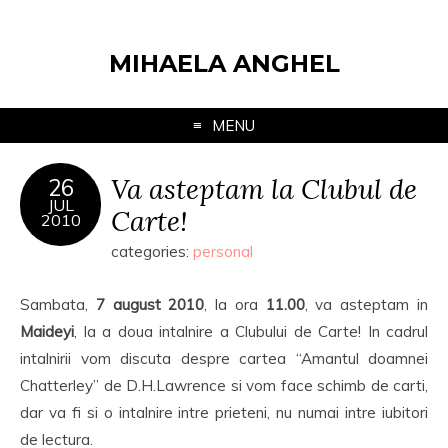
MIHAELA ANGHEL
MENU
Va asteptam la Clubul de
26
JUL
Carte!
2010
categories:
personal
Sambata,
7 august 2010
, la ora
11.00
, va asteptam in
Maideyi
, la a doua intalnire a Clubului de Carte! In cadrul
intalnirii vom discuta despre cartea “Amantul doamnei
Chatterley” de D.H.Lawrence si vom face schimb de carti,
dar va fi si o intalnire intre prieteni, nu numai intre iubitori
de lectura.