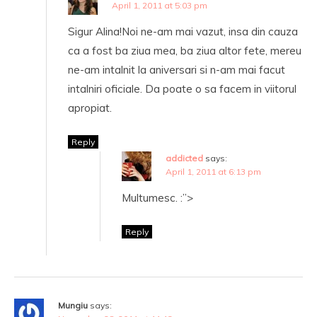
April 1, 2011 at 5:03 pm
Sigur Alina!Noi ne-am mai vazut, insa din cauza
ca a fost ba ziua mea, ba ziua altor fete, mereu
ne-am intalnit la aniversari si n-am mai facut
intalniri oficiale. Da poate o sa facem in viitorul
apropiat.
Reply
addicted
says:
April 1, 2011 at 6:13 pm
Multumesc. :”>
Reply
Mungiu
says: