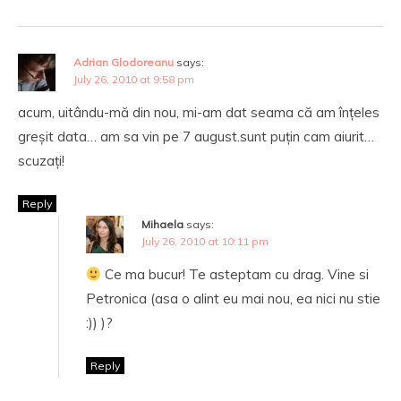
Adrian Glodoreanu
says:
July 26, 2010 at 9:58 pm
acum, uitându-mă din nou, mi-am dat seama că am înțeles
greșit data… am sa vin pe 7 august.sunt puțin cam aiurit…
scuzați!
Reply
Mihaela
says:
July 26, 2010 at 10:11 pm
Ce ma bucur! Te asteptam cu drag. Vine si
Petronica (asa o alint eu mai nou, ea nici nu stie
:)) )?
Reply