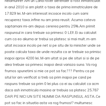
nelamurire!! Am un Land rover defender a fost inmatriculat
in anul 2010 si am platit o taxa de prima inmatriculare de
17.829 lei..M-am interesat incoace incolo cum sami
recuperez taxa..infine nu am prea reusit. Acuma cateva
saptamani mi-am depus cererea pentru 25%.Am primit
raspunsul in cara trebuie sa primesc 0 LEI!..Ei au calculat
cum ca eo akuma ar trebui sa platesc si mai mult..m-am
uitat incoace incolo pe net si pe situ de la minister unde se
poate calcula taxa de unde rezulta ca ar trebuie sa primisc
inapoi aprox 4200 lei..M-am uitat si pe ale situri si si de pe
alea trebuie sa primesc inapoi desii variaza suna. Va rog
frumos spunetimi si mie ce pot sa fac??? Pentru ca pe
situl lor am verificat si treb sa prim inapoi pe cand pe
raspuns trebuie sa prim 0 lei plus ca ei au calculat ca acm
daca ash inmatricula masina ar trebuia sa platesc 25.787
DAR PE NICI UN SITE NUMMI DA RASPUNSUL ASTA..Ce
pot sa fac in situatia asta va rog frumos!? multumesc