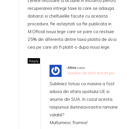
cerere restituire si actiune in instanta pentru
recuperarea intregii taxe la care se adauga
dobanzi si cheltuielile facute cu aceasta
procedura, fie asteptati sa fie publicata in
M.Oficial noua lege care se pare ca restiuie
25% din diferenta dintre taxa platita de dv.si
cea pe care ati fi platit-o dupa noua lege.
Reply
Alina
says:
October 29, 2011 at 5:03 pm
Subliniez totusi ca masina a fost
adusa din afara spatiului UE si
anume din SUA. In cazul acesta,
raspunsul dumneavoastra ramane
valabil?
Multumesc frumos!