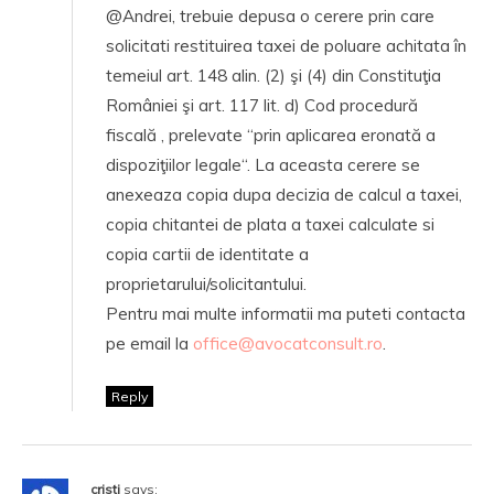
@Andrei, trebuie depusa o cerere prin care
solicitati restituirea taxei de poluare achitata în
temeiul art. 148 alin. (2) şi (4) din Constituţia
României şi art. 117 lit. d) Cod procedură
fiscală , prelevate “prin aplicarea eronată a
dispoziţiilor legale“. La aceasta cerere se
anexeaza copia dupa decizia de calcul a taxei,
copia chitantei de plata a taxei calculate si
copia cartii de identitate a
proprietarului/solicitantului.
Pentru mai multe informatii ma puteti contacta
pe email la
office@avocatconsult.ro
.
Reply
cristi
says: