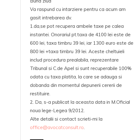
Buna ziua
Va raspund cu intarziere pentru ca acum am
gasit intrebarea dv.
1.da,se pot recupera ambele taxe pe calea
instantei. Onorariul pt.taxa de 4100 lei este de
600 lei, taxa timbru 39 lei, iar 1300 euro este de
800 lei +taxa timbru 39 lei. Aceste cheltuieli
includ procedura prealabila, reprezentare
Tribunal si C.de Apel si sunt recuperabile 100%
odata cu taxa platita, la care se adauga si
dobanda din momentul depunerii cererii de
restituire.
2. Da, s-a publicat la aceasta data in M.Oficial
noua lege-Legea 9/2012.
Alte detalii si contact scrieti-mi la
office@avocatconsult.ro
.