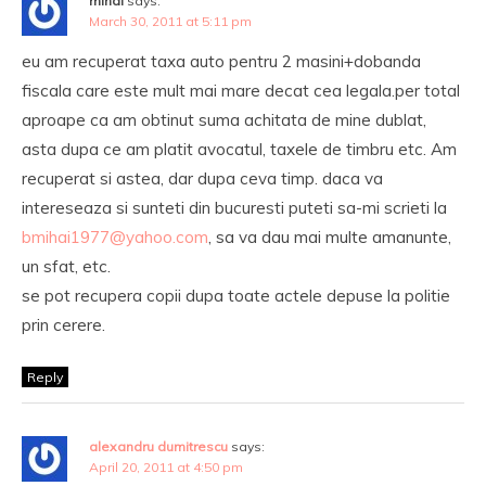
mihai
says:
March 30, 2011 at 5:11 pm
eu am recuperat taxa auto pentru 2 masini+dobanda
fiscala care este mult mai mare decat cea legala.per total
aproape ca am obtinut suma achitata de mine dublat,
asta dupa ce am platit avocatul, taxele de timbru etc. Am
recuperat si astea, dar dupa ceva timp. daca va
intereseaza si sunteti din bucuresti puteti sa-mi scrieti la
bmihai1977@yahoo.com
, sa va dau mai multe amanunte,
un sfat, etc.
se pot recupera copii dupa toate actele depuse la politie
prin cerere.
Reply
alexandru dumitrescu
says:
April 20, 2011 at 4:50 pm