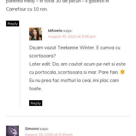
parerea mea) – in total 30 de plicuri – il gasesti in
Carrefour cu 10 ron.
Reply
Mihaela
says:
August 30, 2010 at 8:06 pm
Da,am vazut Teekanne Winter. E cumva cu
scortisoara?
Later edit: Da, am cautat acum pe net si este
cu portocala, scortisoara si mar. Pare fain.
Eu nu prea fac mofturi la ceai, imi plac cam
toate.
Reply
Simona
says:
August 30, 2010 at 8:44 pm