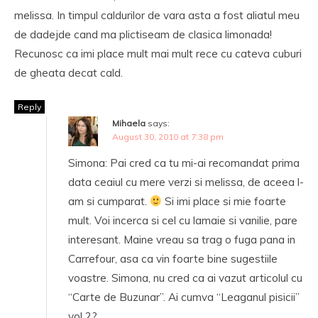
melissa. In timpul caldurilor de vara asta a fost aliatul meu
de dadejde cand ma plictiseam de clasica limonada!
Recunosc ca imi place mult mai mult rece cu cateva cuburi
de gheata decat cald.
Reply
Mihaela
says:
August 30, 2010 at 7:38 pm
Simona: Pai cred ca tu mi-ai recomandat prima
data ceaiul cu mere verzi si melissa, de aceea l-
am si cumparat.
Si imi place si mie foarte
mult. Voi incerca si cel cu lamaie si vanilie, pare
interesant. Maine vreau sa trag o fuga pana in
Carrefour, asa ca vin foarte bine sugestiile
voastre. Simona, nu cred ca ai vazut articolul cu
“Carte de Buzunar”. Ai cumva “Leaganul pisicii”
vol 2?