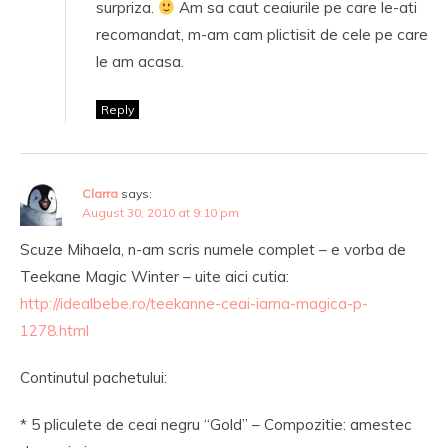
surpriza.
Am sa caut ceaiurile pe care le-ati
recomandat, m-am cam plictisit de cele pe care
le am acasa.
Reply
Clarra
says:
August 30, 2010 at 9:10 pm
Scuze Mihaela, n-am scris numele complet – e vorba de
Teekane Magic Winter – uite aici cutia:
http://idealbebe.ro/teekanne-ceai-iarna-magica-p-
1278.html
Continutul pachetului:
* 5 pliculete de ceai negru “Gold” – Compozitie: amestec