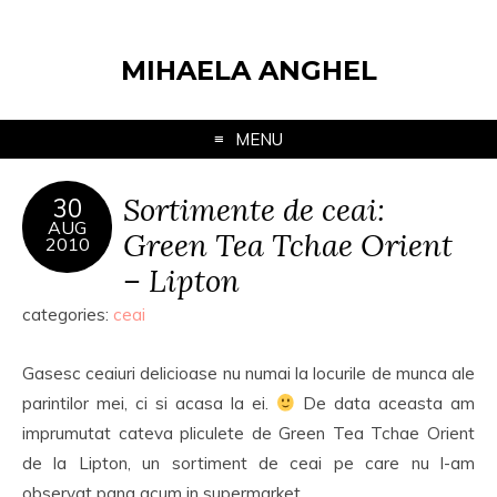
MIHAELA ANGHEL
MENU
Sortimente de ceai:
30
AUG
Green Tea Tchae Orient
2010
– Lipton
categories:
ceai
Gasesc ceaiuri delicioase nu numai la locurile de munca ale
parintilor mei, ci si acasa la ei.
De data aceasta am
imprumutat cateva pliculete de Green Tea Tchae Orient
de la Lipton, un sortiment de ceai pe care nu l-am
observat pana acum in supermarket.