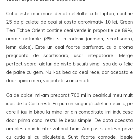
Cutia este mai mare decat celelalte cutii Lipton, contine
25 de pliculete de ceai si costa aproximativ 10 lei. Green
Tea Tchae Orient contine ceai verde in proportie de 89%,
arome naturale (8%) si mirodenii (anason, scortisoara,
lemn dulce). Este un ceai foarte parfumat, cu o aroma
pregnanta de scortisoara, usor intepatoare. Merge
perfect seara, alaturi de niste biscuiti simpli sau de o felie
de paine cu gem. Nu l-as bea ca ceai rece, dar aceasta e
doar opinia mea, voi puteti sa incercati.
Ca de obicei mi-am preparat 700 ml in ceainicul meu mult
iubit de la Carturesti. Eu pun un singur pliculet in ceainic, pe
care il iau in birou la mine iar din comoditate imi indulcesc
doar prima cana, restul le beau simple. De data aceasta
am ales ca indulcitor zaharul brun. Am pus si cateva poze
cu cutia si cu pliculetele. Sunt foarte comode, ideale