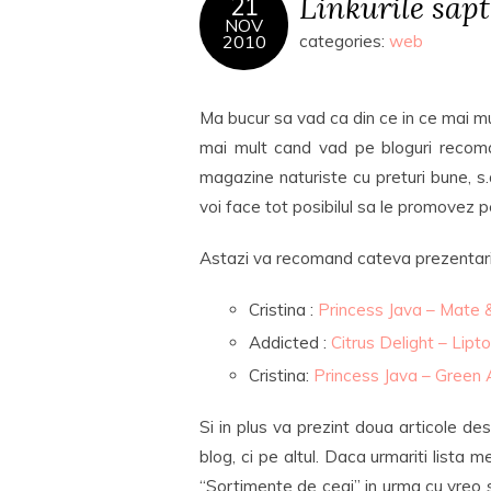
Linkurile sap
21
NOV
2010
categories:
web
Ma bucur sa vad ca din ce in ce mai m
mai mult cand vad pe bloguri recoman
magazine naturiste cu preturi bune, s.
voi face tot posibilul sa le promovez p
Astazi va recomand cateva prezentari de
Cristina :
Princess Java – Mate 
Addicted :
Citrus Delight – Lipt
Cristina:
Princess Java – Green 
Si in plus va prezint doua articole d
blog, ci pe altul. Daca urmariti lista 
“Sortimente de ceai” in urma cu vreo