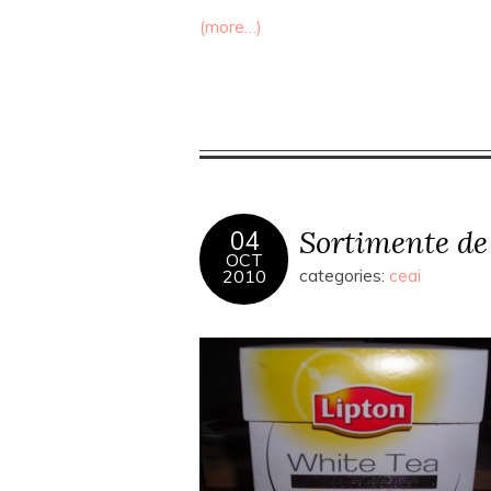
(more…)
Sortimente de 
04
OCT
2010
categories:
ceai