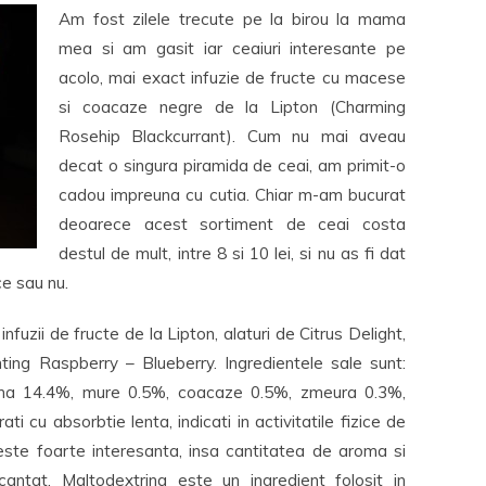
Am fost zilele trecute pe la birou la mama
mea si am gasit iar ceaiuri interesante pe
acolo, mai exact infuzie de fructe cu macese
si coacaze negre de la Lipton (Charming
Rosehip Blackcurrant). Cum nu mai aveau
decat o singura piramida de ceai, am primit-o
cadou impreuna cu cutia. Chiar m-am bucurat
deoarece acest sortiment de ceai costa
destul de mult, intre 8 si 10 lei, si nu as fi dat
ce sau nu.
nfuzii de fructe de la Lipton, alaturi de Citrus Delight,
ing Raspberry – Blueberry. Ingredientele sale sunt:
ma 14.4%, mure 0.5%, coacaze 0.5%, zmeura 0.3%,
ti cu absorbtie lenta, indicati in activitatile fizice de
este foarte interesanta, insa cantitatea de aroma si
antat. Maltodextrina este un ingredient folosit in