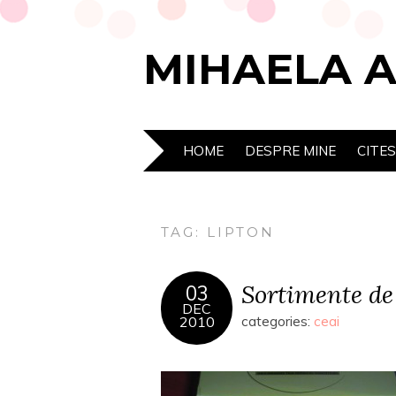
MIHAELA 
HOME
DESPRE MINE
CITE
TAG:
LIPTON
Sortimente de
03
DEC
2010
categories:
ceai