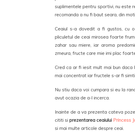
suplimentele pentru sportivi, nu este 
recomanda a nu fi baut seara, din mot
Ceaiul s-a dovedit a fi gustos, cu 
pliculetul de ceai mirosea foarte frum
zahar sau miere, iar aroma predom
zmeura, fructe care mie imi plac foart
Cred ca ar fi iesit mult mai bun daca
mai concentrat iar fructele s-ar fi simt
Nu stiu daca voi cumpara si eu la ra
avut ocazia de a-l incerca.
Inainte de a va prezenta cateva poze c
cititi si
prezentarea ceaiului
Princess 
si mai multe articole despre ceai.