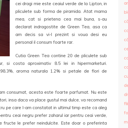
ar
cei dragi mie este ceaiul verde de la Lipton, in
pliculete sub forma de piramida. Atat mama
b
mea, cat si prietena cea mai buna, s-au
că
declarat indragostite de Green Tea, asa ca
c
am decis sa vi-l prezint si voua desi eu
că
personal il consum foarte rar.
c
Cutia Green Tea contine 20 de pliculete sub
co
, si costa aproximativ 8.5 lei in hipermarketuri.
c
e 98.3%, aroma naturala 1.2% si petale de flori de
c
de
e-am consumat, acesta este foarte parfumat. Nu este
d
citori, insa daca va place gustul mai dulce, va recomand
fi
cru pe care l-am constatat in ultimul timp este ca aleg
fo
: pentru ceai negru prefer zaharul iar pentru ceai verde,
m
e fructe le prefer neindulcite. Este doar o preferinta