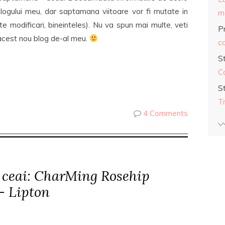
ogului meu, dar saptamana viitoare vor fi mutate in
ma
lte modificari, bineinteles). Nu va spun mai multe, veti
Pr
acest nou blog de-al meu.
co
S
C
S
T
4 Comments
 ceai: CharMing Rosehip
– Lipton