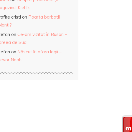
gazinul Kiehl’s
ofire cristi
on
Poarta barbatii
lanti?
tefan
on
Ce-am vizitat în Busan –
oreea de Sud
tefan
on
Născut în afara legii –
revor Noah