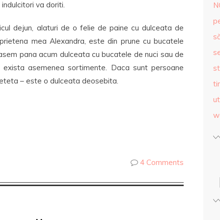
ndulcitori va doriti.
N
p
cul dejun, alaturi de o felie de paine cu dulceata de
s
 prietena mea Alexandra, este din prune cu bucatele
se
ercasem pana acum dulceata cu bucatele de nuci sau de
 ca exista asemenea sortimente. Daca sunt persoane
st
 reteta – este o dulceata deosebita.
ti
ut
w
4 Comments