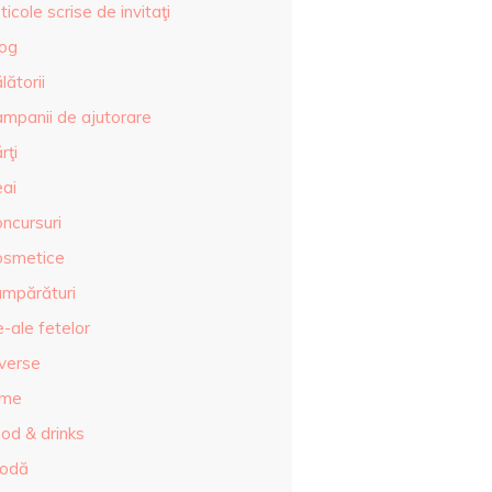
ticole scrise de invitaţi
log
lătorii
ampanii de ajutorare
rţi
eai
ncursuri
osmetice
umpărături
-ale fetelor
iverse
lme
od & drinks
odă