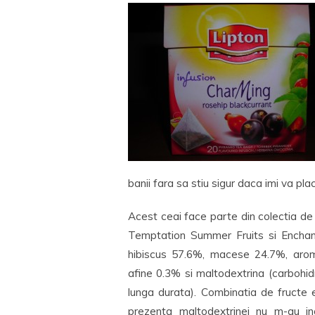
banii fara sa stiu sigur daca imi va pla
Acest ceai face parte din colectia de i
Temptation Summer Fruits si Enchant
hibiscus 57.6%, macese 24.7%, aro
afine 0.3% si maltodextrina (carbohidra
lunga durata). Combinatia de fructe 
prezenta maltodextrinei nu m-au inc