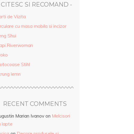
- CITESC SI RECOMAND -
rti de Vizita
rculare cu masa mobila si incizor
eng Shui
api.Riverwoman
roko
otocoase Stihl
trung lemn
RECENT COMMENTS
ugustin Marian Ivanov
on
Melcisori
 lapte
ucica
on
Despre produsele și