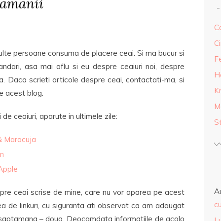
tamanii
Ca
Ci
ulte persoane consuma de placere ceai. Si ma bucur si
F
dari, asa mai aflu si eu despre ceaiuri noi, despre
H
a. Daca scrieti articole despre ceai, contactati-ma, si
K
e acest blog.
M
 ceaiuri, aparute in ultimele zile:
S
& Maracuja
on
Apple
A
espre ceai scrise de mine, care nu vor aparea pe acest
cu
mea de linkuri, cu siguranta ati observat ca am adaugat
 saptamana – doua. Deocamdata informatiile de acolo
L