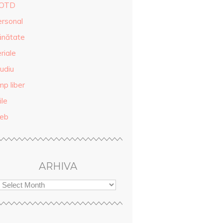
OTD
ersonal
ănătate
riale
udiu
mp liber
ile
eb
ARHIVA