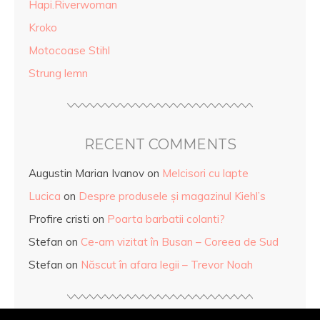
Hapi.Riverwoman
Kroko
Motocoase Stihl
Strung lemn
RECENT COMMENTS
Augustin Marian Ivanov
on
Melcisori cu lapte
Lucica
on
Despre produsele și magazinul Kiehl’s
Profire cristi
on
Poarta barbatii colanti?
Stefan
on
Ce-am vizitat în Busan – Coreea de Sud
Stefan
on
Născut în afara legii – Trevor Noah