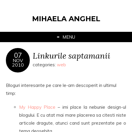
MIHAELA ANGHEL
MENU
Linkurile saptamanii
07
NOV
2010
categories:
web
Bloguri interesante pe care le-am descoperit in ultimul
timp:
My Happy Place
– imi place la nebunie design-ul
blogului. E cu atat mai mare placerea sa citesti niste
articole dragute, atunci cand sunt prezentate pe o
tema deosebita.