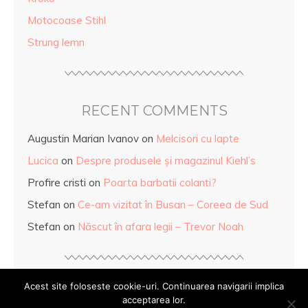
Motocoase Stihl
Strung lemn
RECENT COMMENTS
Augustin Marian Ivanov
on
Melcisori cu lapte
Lucica
on
Despre produsele și magazinul Kiehl’s
Profire cristi
on
Poarta barbatii colanti?
Stefan
on
Ce-am vizitat în Busan – Coreea de Sud
Stefan
on
Născut în afara legii – Trevor Noah
Acest site foloseste cookie-uri. Continuarea navigarii implica
acceptarea lor.
© Copyright
Mihaela Anghel
2026. Powered by
WordPress
.