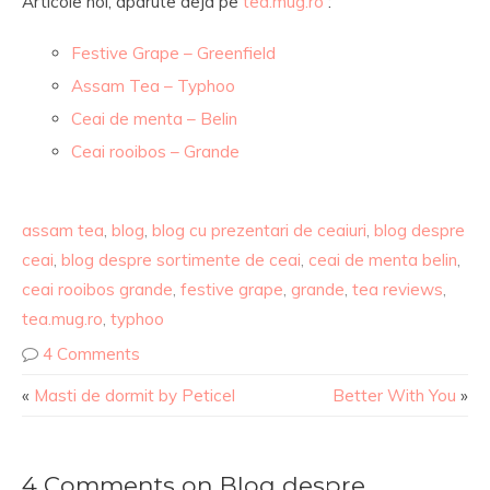
Articole noi, aparute deja pe
tea.mug.ro
:
Festive Grape – Greenfield
Assam Tea – Typhoo
Ceai de menta – Belin
Ceai rooibos – Grande
assam tea
,
blog
,
blog cu prezentari de ceaiuri
,
blog despre
ceai
,
blog despre sortimente de ceai
,
ceai de menta belin
,
ceai rooibos grande
,
festive grape
,
grande
,
tea reviews
,
tea.mug.ro
,
typhoo
4 Comments
«
Masti de dormit by Peticel
Better With You
»
4 Comments on Blog despre