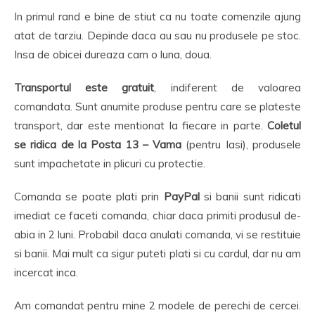
In primul rand e bine de stiut ca nu toate comenzile ajung
atat de tarziu. Depinde daca au sau nu produsele pe stoc.
Insa de obicei dureaza cam o luna, doua.
Transportul este gratuit
, indiferent de valoarea
comandata. Sunt anumite produse pentru care se plateste
transport, dar este mentionat la fiecare in parte.
Coletul
se ridica de la Posta 13 – Vama
(pentru Iasi), produsele
sunt impachetate in plicuri cu protectie.
Comanda se poate plati prin
PayPal
si banii sunt ridicati
imediat ce faceti comanda, chiar daca primiti produsul de-
abia in 2 luni. Probabil daca anulati comanda, vi se restituie
si banii. Mai mult ca sigur puteti plati si cu cardul, dar nu am
incercat inca.
Am comandat pentru mine 2 modele de perechi de cercei.