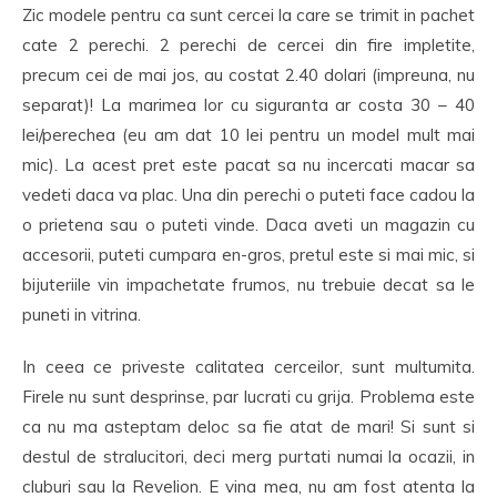
Zic modele pentru ca sunt cercei la care se trimit in pachet
cate 2 perechi. 2 perechi de cercei din fire impletite,
precum cei de mai jos, au costat 2.40 dolari (impreuna, nu
separat)! La marimea lor cu siguranta ar costa 30 – 40
lei/perechea (eu am dat 10 lei pentru un model mult mai
mic). La acest pret este pacat sa nu incercati macar sa
vedeti daca va plac. Una din perechi o puteti face cadou la
o prietena sau o puteti vinde. Daca aveti un magazin cu
accesorii, puteti cumpara en-gros, pretul este si mai mic, si
bijuteriile vin impachetate frumos, nu trebuie decat sa le
puneti in vitrina.
In ceea ce priveste calitatea cerceilor, sunt multumita.
Firele nu sunt desprinse, par lucrati cu grija. Problema este
ca nu ma asteptam deloc sa fie atat de mari! Si sunt si
destul de stralucitori, deci merg purtati numai la ocazii, in
cluburi sau la Revelion. E vina mea, nu am fost atenta la