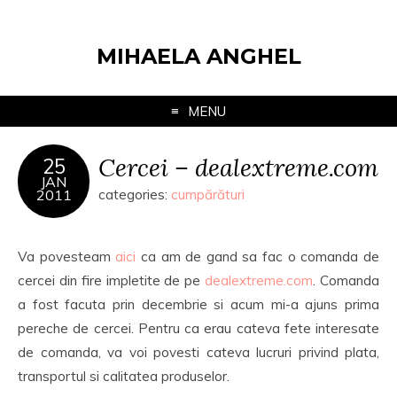
MIHAELA ANGHEL
MENU
Cercei – dealextreme.com
25
JAN
2011
categories:
cumpărături
Va povesteam
aici
ca am de gand sa fac o comanda de
cercei din fire impletite de pe
dealextreme.com
. Comanda
a fost facuta prin decembrie si acum mi-a ajuns prima
pereche de cercei. Pentru ca erau cateva fete interesate
de comanda, va voi povesti cateva lucruri privind plata,
transportul si calitatea produselor.