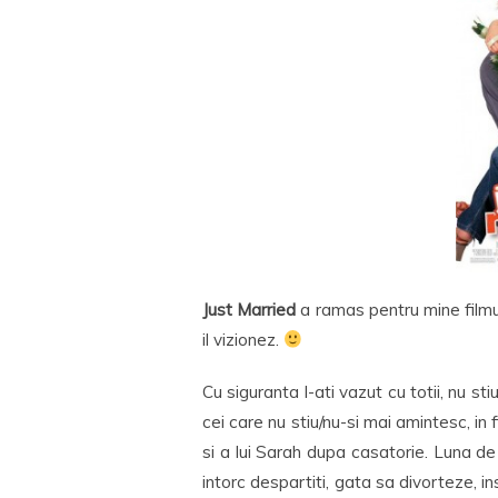
Just Married
a ramas pentru mine filmu
il vizionez.
Cu siguranta l-ati vazut cu totii, nu s
cei care nu stiu/nu-si mai amintesc, in 
si a lui Sarah dupa casatorie. Luna d
intorc despartiti, gata sa divorteze, i