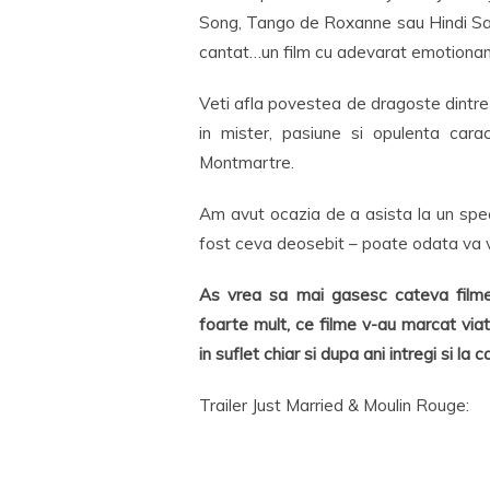
Song, Tango de Roxanne sau Hindi Sa
cantat…un film cu adevarat emotionant
Veti afla povestea de dragoste dintre c
in mister, pasiune si opulenta caract
Montmartre.
Am avut ocazia de a asista la un spe
fost ceva deosebit – poate odata va v
As vrea sa mai gasesc cateva filme
foarte mult, ce filme v-au marcat via
in suflet chiar si dupa ani intregi si la
Trailer Just Married & Moulin Rouge: