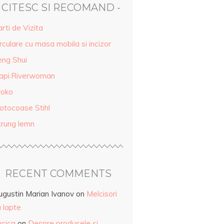
- CITESC SI RECOMAND -
rti de Vizita
rculare cu masa mobila si incizor
eng Shui
api.Riverwoman
roko
otocoase Stihl
trung lemn
RECENT COMMENTS
ugustin Marian Ivanov
on
Melcisori
 lapte
ucica
on
Despre produsele și