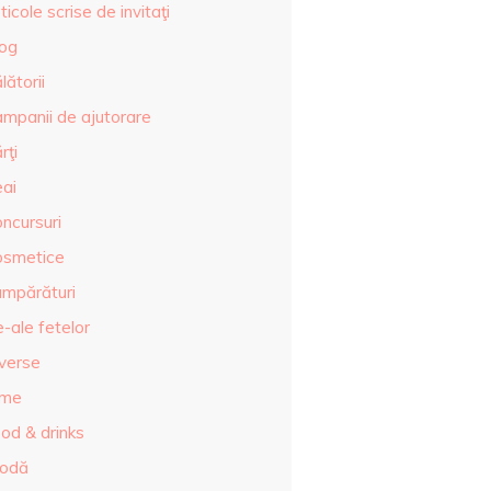
ticole scrise de invitaţi
log
lătorii
ampanii de ajutorare
rţi
eai
ncursuri
osmetice
umpărături
-ale fetelor
iverse
lme
od & drinks
odă