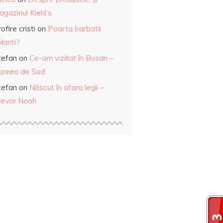
gazinul Kiehl’s
ofire cristi
on
Poarta barbatii
lanti?
tefan
on
Ce-am vizitat în Busan –
oreea de Sud
tefan
on
Născut în afara legii –
revor Noah