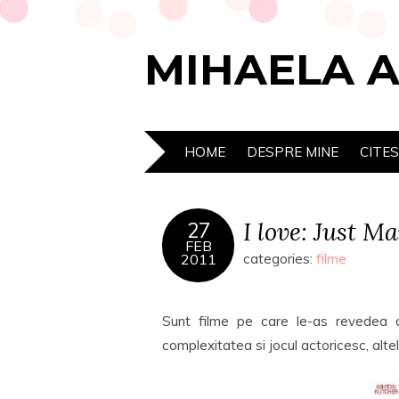
MIHAELA 
HOME
DESPRE MINE
CITE
I love: Just 
27
FEB
2011
categories:
filme
Sunt filme pe care le-as revedea d
complexitatea si jocul actoricesc, alt