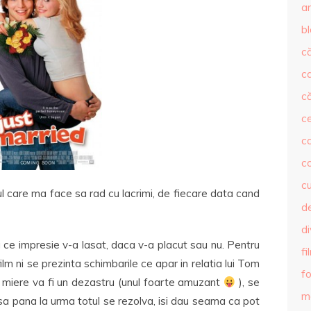
ar
b
că
c
că
c
co
c
c
l care ma face sa rad cu lacrimi, de fiecare data cand
de
d
tiu ce impresie v-a lasat, daca v-a placut sau nu. Pentru
fi
film ni se prezinta schimbarile ce apar in relatia lui Tom
fo
e miere va fi un dezastru (unul foarte amuzant
), se
m
nsa pana la urma totul se rezolva, isi dau seama ca pot