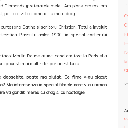
d Diamonds (preferatele mele). Am plans, am ras, am
, pe care vi-l recomand cu mare drag.
Ca
Ci
urtezana Satine si scriitorul Christian. Totul e invaluit
F
eristica Parisului anilor 1900, in special cartierului
H
K
ctacol Moulin Rouge atunci cand am fost la Paris si a
M
oi povesti mai multe despre acest lucru.
S
 deosebite, poate ma ajutati. Ce filme v-au placut
ta? Ma intereseaza in special filmele care v-au ramas
 care va ganditi mereu cu drag si cu nostalgie.
A
cu
L