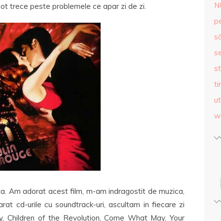
N
ot trece peste problemele ce apar zi de zi.
p
s
se
st
ti
ut
w
. Am adorat acest film, m-am indragostit de muzica,
at cd-urile cu soundtrack-uri, ascultam in fiecare zi
y, Children of the Revolution, Come What May, Your