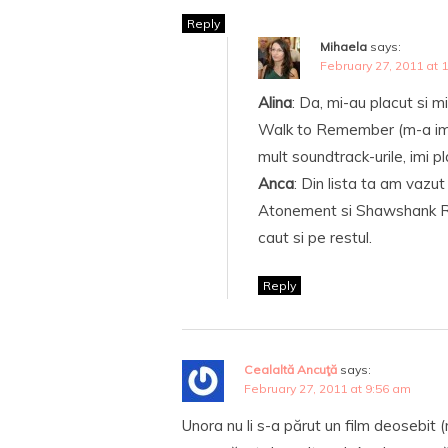
Reply
Mihaela
says:
February 27, 2011 at 
Alina
: Da, mi-au placut si 
Walk to Remember (m-a impr
mult soundtrack-urile, imi 
Anca
: Din lista ta am vazut
Atonement si Shawshank R
caut si pe restul.
Reply
Cealaltă Ancuţă
says:
February 27, 2011 at 9:56 am
Unora nu li s-a părut un film deosebit (