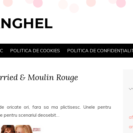
ANGHEL
SC
POLITICA DE COOKIES
POLITICA DE CONFIDENȚIALI
Married & Moulin Rouge
e oricate ori, fara sa ma plictisesc. Unele pentru
ele pentru scenariul deosebit…
af
ar