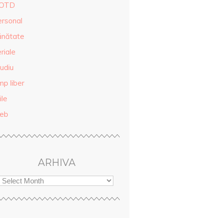
OTD
ersonal
ănătate
riale
udiu
mp liber
ile
eb
ARHIVA