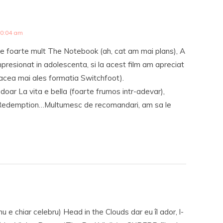
10:04 am
mie foarte mult The Notebook (ah, cat am mai plans), A
esionat in adolescenta, si la acest film am apreciat
placea mai ales formatia Switchfoot).
 doar La vita e bella (foarte frumos intr-adevar),
edemption…Multumesc de recomandari, am sa le
nu e chiar celebru) Head in the Clouds dar eu îl ador, l-