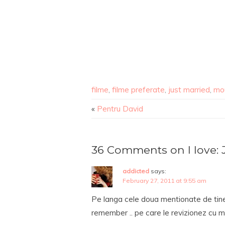
filme
,
filme preferate
,
just married
,
mou
«
Pentru David
36 Comments on I love: 
addicted
says:
February 27, 2011 at 9:55 am
Pe langa cele doua mentionate de tine 
remember .. pe care le revizionez cu m