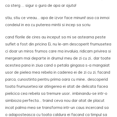
ca sterg … sigur o gura de apa ar ajuta!
stiu, stiu ce vreau… apa de izvor face minuni! asa ca inmoi
condeiul in ea cu puterea mintii si incep sa scriu
cand florile de cires au inceput sa mi se astearna peste
suflet a fost din pricina Ei, nu le-am descoperit frumusetea
ci doar un miros frumos care ma invaluia, ridicam privirea si
mergeam mai departe in drumul meu de zi cu zi.. dar toate
acestea pana in ziua cand o petala gingasa s-a mangaiat
usor de pielea mea rebela in caderea ei de zi cu zi, facand
parca, cunostinta pentru prima oara cu mine.. descoperid
toata frumusetea iar atingerea ei atat de delicata facea
pielicica cea rebela sa tremure usor.. imbinandu-se intr-o
simbioza perfecta… traind ceva nou dar atat de placut
incat palma mea se transforma intr-un caus incercand sa
o adaposteasca cu toata caldura ei facand ca timpul sa