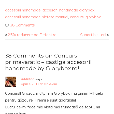
accesorii handmade
,
accesorii handmade glorybox
,
accesorii handmade pictate manual
,
concurs
,
glorybox
38 Comments
«
25% reducere pe Elefant.ro
Suport bijuterii
»
38 Comments on Concurs
primavaratic – castiga accesorii
handmade by Glorybox.ro!
addicted
says:
April 4, 2011 at 10:54 am
Concurs!! Grozav, mulţumim Glorybox, mulţumim Mihaela
pentru găzduire. Premiile sunt adorabile!!
Lucrul ce-mi face mie viaţa mai frumoasă de fapt .. nu
este un lucru.