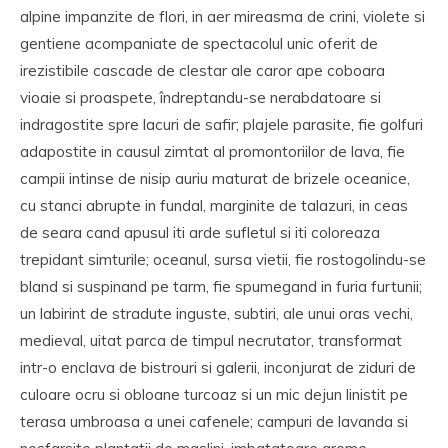
alpine impanzite de flori, in aer mireasma de crini, violete si
gentiene acompaniate de spectacolul unic oferit de
irezistibile cascade de clestar ale caror ape coboara
vioaie si proaspete, îndreptandu-se nerabdatoare si
indragostite spre lacuri de safir; plajele parasite, fie golfuri
adapostite in causul zimtat al promontoriilor de lava, fie
campii intinse de nisip auriu maturat de brizele oceanice,
cu stanci abrupte in fundal, marginite de talazuri, in ceas
de seara cand apusul iti arde sufletul si iti coloreaza
trepidant simturile; oceanul, sursa vietii, fie rostogolindu-se
bland si suspinand pe tarm, fie spumegand in furia furtunii;
un labirint de stradute inguste, subtiri, ale unui oras vechi,
medieval, uitat parca de timpul necrutator, transformat
intr-o enclava de bistrouri si galerii, inconjurat de ziduri de
culoare ocru si obloane turcoaz si un mic dejun linistit pe
terasa umbroasa a unei cafenele; campuri de lavanda si