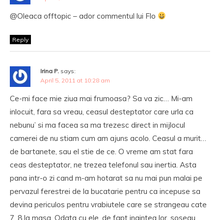
@Oleaca offtopic – ador commentul lui Flo
Reply
Irina P.
says:
April 5, 2011 at 10:28 am
Ce-mi face mie ziua mai frumoasa? Sa va zic… Mi-am
inlocuit, fara sa vreau, ceasul desteptator care urla ca
nebunu’ si ma facea sa ma trezesc direct in mijlocul
camerei de nu stiam cum am ajuns acolo. Ceasul a murit…
de bartanete, sau el stie de ce. O vreme am stat fara
ceas desteptator, ne trezea telefonul sau inertia. Asta
pana intr-o zi cand m-am hotarat sa nu mai pun malai pe
pervazul ferestrei de la bucatarie pentru ca incepuse sa
devina periculos pentru vrabiutele care se strangeau cate
7, 8 la masa. Odata cu ele, de fapt inaintea lor, soseau