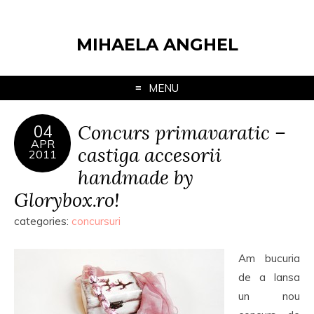
MIHAELA ANGHEL
MENU
Concurs primavaratic –
04
APR
castiga accesorii
2011
handmade by
Glorybox.ro!
categories:
concursuri
Am bucuria
de a lansa
un nou