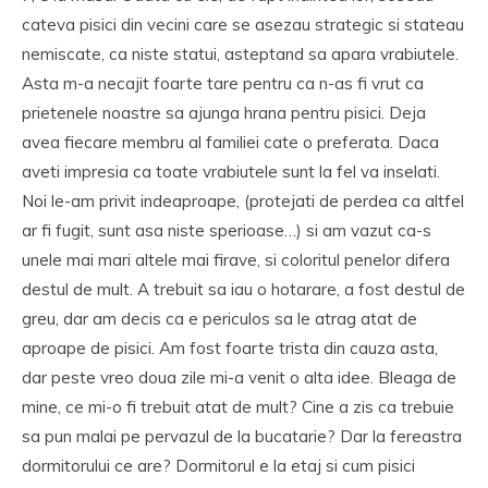
cateva pisici din vecini care se asezau strategic si stateau
nemiscate, ca niste statui, asteptand sa apara vrabiutele.
Asta m-a necajit foarte tare pentru ca n-as fi vrut ca
prietenele noastre sa ajunga hrana pentru pisici. Deja
avea fiecare membru al familiei cate o preferata. Daca
aveti impresia ca toate vrabiutele sunt la fel va inselati.
Noi le-am privit indeaproape, (protejati de perdea ca altfel
ar fi fugit, sunt asa niste sperioase…) si am vazut ca-s
unele mai mari altele mai firave, si coloritul penelor difera
destul de mult. A trebuit sa iau o hotarare, a fost destul de
greu, dar am decis ca e periculos sa le atrag atat de
aproape de pisici. Am fost foarte trista din cauza asta,
dar peste vreo doua zile mi-a venit o alta idee. Bleaga de
mine, ce mi-o fi trebuit atat de mult? Cine a zis ca trebuie
sa pun malai pe pervazul de la bucatarie? Dar la fereastra
dormitorului ce are? Dormitorul e la etaj si cum pisici