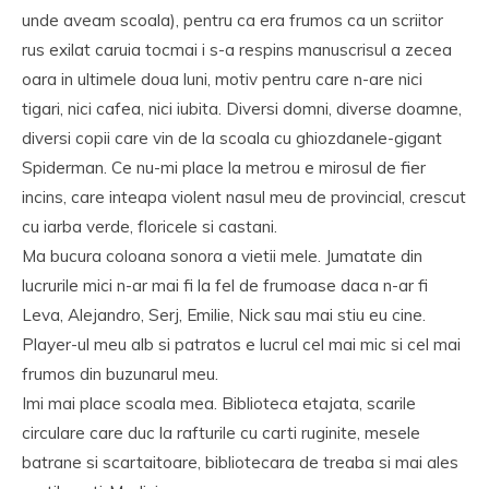
unde aveam scoala), pentru ca era frumos ca un scriitor
rus exilat caruia tocmai i s-a respins manuscrisul a zecea
oara in ultimele doua luni, motiv pentru care n-are nici
tigari, nici cafea, nici iubita. Diversi domni, diverse doamne,
diversi copii care vin de la scoala cu ghiozdanele-gigant
Spiderman. Ce nu-mi place la metrou e mirosul de fier
incins, care inteapa violent nasul meu de provincial, crescut
cu iarba verde, floricele si castani.
Ma bucura coloana sonora a vietii mele. Jumatate din
lucrurile mici n-ar mai fi la fel de frumoase daca n-ar fi
Leva, Alejandro, Serj, Emilie, Nick sau mai stiu eu cine.
Player-ul meu alb si patratos e lucrul cel mai mic si cel mai
frumos din buzunarul meu.
Imi mai place scoala mea. Biblioteca etajata, scarile
circulare care duc la rafturile cu carti ruginite, mesele
batrane si scartaitoare, bibliotecara de treaba si mai ales