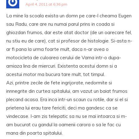
April 4, 2011 at 6:36 pm
La mine la scoala exista un domn pe care-l cheama Eugen
sau Radu, care are nu numai parul prins in coada si
ghiozdan frumos, dar este atat doctor (de un oarecare fel,
nu stiu eu de care), cat si profesor de histologie. Si-asta n-
ar fi pana la urma foarte mult, daca n-ar avea o
motocicleta de culoarea cerului de Vama intr-o dupa-
amiaza lina de miercuri. Existenta acestui domn si a
acestui motor ma bucura tare mult, tot timpul.
Azi, printre zecile de fete ingrijorate, nedormite si
innnegrite din curtea spitalului, am vazut un baiat frumos
plecand acasa. Era inca intr-un scaun cu rotile, dar si el si
prietena lui erau tare fericiti, deci ma gandesc ca se
vindecase. I-am zis telepatic sa nu se mai intoarca si m-
am bucurat cu gandul la oamenii carora o sa le fac cu
mana din poarta spitalului.