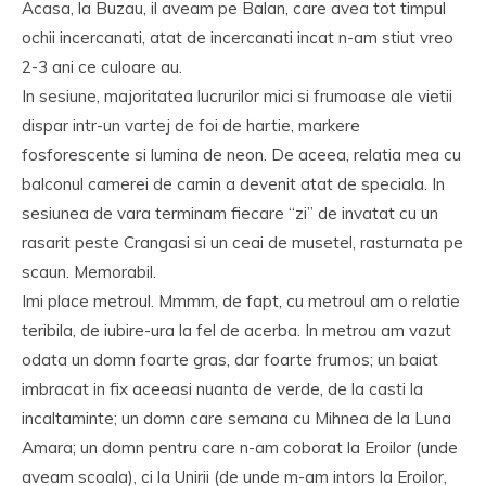
Acasa, la Buzau, il aveam pe Balan, care avea tot timpul
ochii incercanati, atat de incercanati incat n-am stiut vreo
2-3 ani ce culoare au.
In sesiune, majoritatea lucrurilor mici si frumoase ale vietii
dispar intr-un vartej de foi de hartie, markere
fosforescente si lumina de neon. De aceea, relatia mea cu
balconul camerei de camin a devenit atat de speciala. In
sesiunea de vara terminam fiecare “zi” de invatat cu un
rasarit peste Crangasi si un ceai de musetel, rasturnata pe
scaun. Memorabil.
Imi place metroul. Mmmm, de fapt, cu metroul am o relatie
teribila, de iubire-ura la fel de acerba. In metrou am vazut
odata un domn foarte gras, dar foarte frumos; un baiat
imbracat in fix aceeasi nuanta de verde, de la casti la
incaltaminte; un domn care semana cu Mihnea de la Luna
Amara; un domn pentru care n-am coborat la Eroilor (unde
aveam scoala), ci la Unirii (de unde m-am intors la Eroilor,