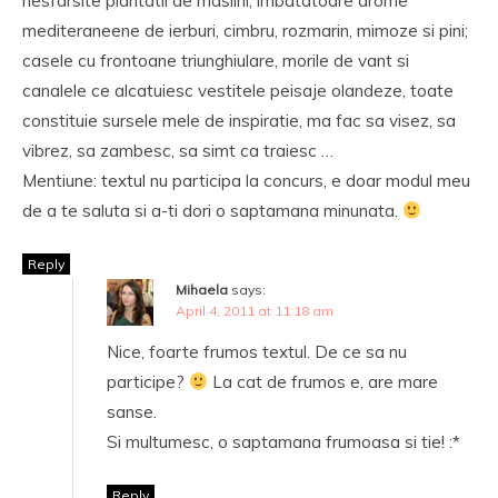
nesfarsite plantatii de maslini, imbatatoare arome
mediteraneene de ierburi, cimbru, rozmarin, mimoze si pini;
casele cu frontoane triunghiulare, morile de vant si
canalele ce alcatuiesc vestitele peisaje olandeze, toate
constituie sursele mele de inspiratie, ma fac sa visez, sa
vibrez, sa zambesc, sa simt ca traiesc …
Mentiune: textul nu participa la concurs, e doar modul meu
de a te saluta si a-ti dori o saptamana minunata.
Reply
Mihaela
says:
April 4, 2011 at 11:18 am
Nice, foarte frumos textul. De ce sa nu
participe?
La cat de frumos e, are mare
sanse.
Si multumesc, o saptamana frumoasa si tie! :*
Reply