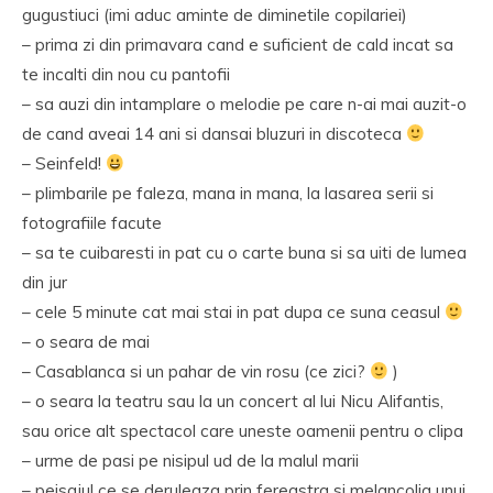
gugustiuci (imi aduc aminte de diminetile copilariei)
– prima zi din primavara cand e suficient de cald incat sa
te incalti din nou cu pantofii
– sa auzi din intamplare o melodie pe care n-ai mai auzit-o
de cand aveai 14 ani si dansai bluzuri in discoteca
– Seinfeld!
– plimbarile pe faleza, mana in mana, la lasarea serii si
fotografiile facute
– sa te cuibaresti in pat cu o carte buna si sa uiti de lumea
din jur
– cele 5 minute cat mai stai in pat dupa ce suna ceasul
– o seara de mai
– Casablanca si un pahar de vin rosu (ce zici?
)
– o seara la teatru sau la un concert al lui Nicu Alifantis,
sau orice alt spectacol care uneste oamenii pentru o clipa
– urme de pasi pe nisipul ud de la malul marii
– peisajul ce se deruleaza prin fereastra si melancolia unui