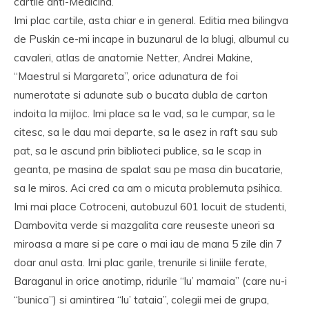
cartile anti-Medicina.
Imi plac cartile, asta chiar e in general. Editia mea bilingva
de Puskin ce-mi incape in buzunarul de la blugi, albumul cu
cavaleri, atlas de anatomie Netter, Andrei Makine,
“Maestrul si Margareta”, orice adunatura de foi
numerotate si adunate sub o bucata dubla de carton
indoita la mijloc. Imi place sa le vad, sa le cumpar, sa le
citesc, sa le dau mai departe, sa le asez in raft sau sub
pat, sa le ascund prin biblioteci publice, sa le scap in
geanta, pe masina de spalat sau pe masa din bucatarie,
sa le miros. Aci cred ca am o micuta problemuta psihica.
Imi mai place Cotroceni, autobuzul 601 locuit de studenti,
Dambovita verde si mazgalita care reuseste uneori sa
miroasa a mare si pe care o mai iau de mana 5 zile din 7
doar anul asta. Imi plac garile, trenurile si liniile ferate,
Baraganul in orice anotimp, ridurile “lu’ mamaia” (care nu-i
“bunica”) si amintirea “lu’ tataia”, colegii mei de grupa,