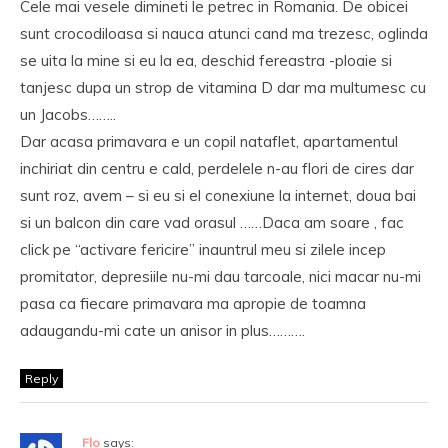
Cele mai vesele dimineti le petrec in Romania. De obicei
sunt crocodiloasa si nauca atunci cand ma trezesc, oglinda
se uita la mine si eu la ea, deschid fereastra -ploaie si
tanjesc dupa un strop de vitamina D dar ma multumesc cu
un Jacobs……..
Dar acasa primavara e un copil nataflet, apartamentul
inchiriat din centru e cald, perdelele n-au flori de cires dar
sunt roz, avem – si eu si el conexiune la internet, doua bai
si un balcon din care vad orasul ……Daca am soare , fac
click pe “activare fericire” inauntrul meu si zilele incep
promitator, depresiile nu-mi dau tarcoale, nici macar nu-mi
pasa ca fiecare primavara ma apropie de toamna
adaugandu-mi cate un anisor in plus……….
Reply
Flo
says: