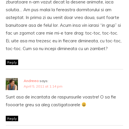
zburatoare n-am vazut decat la desene animate, iaca
solutia… Am pus malai la fereastra dormitorului si am
asteptat. In prima zi au venit doar vreo doua, sunt foarte
banuitoare asa de felul lor. Acum insa vin iarasi “in grup” si
fac un zgomot care mie mi-e tare drag: toc-toc, toc-toc.
Ei, uite asa ma trezesc eu in fiecare dimineata, cu toc-toc,
toc-toc. Cum sa nu incepi dimineata cu un zambet?
Reply
Andreea
says:
April 5, 2011 at 1:14 pm
Sunt asa de incantata de raspunsurile voastre! O sa fie
foooarte greu sa aleg castigatoarele
Reply