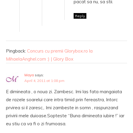
pacat sa nu, sa stii.
Reply
Pingback:
Concurs cu premii Glorybox.ro la
MihaelaAnghel.com :) | Glory Box
Maya
says:
April 4, 2011 at 1:08 pm
E dimineata , o noua zi. Zambesc. Imi las fata mangaiata
de razele soarelui care intra timid prin fereastra, Intorc
prvirea si il zaresc,. Imi zambeste in somn , raspunzand
privirii mele duioase.Sopteste “Buna dimineata iubire !” iar
eu stiu ca va fi o zi frumoasa.