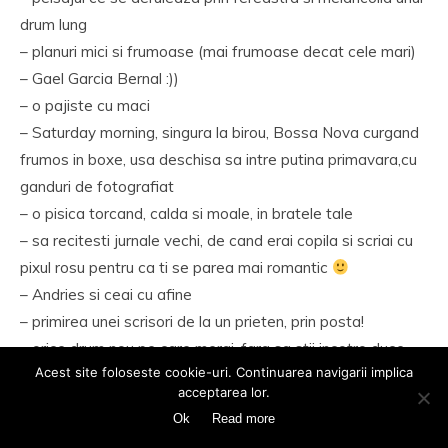
drum lung
– planuri mici si frumoase (mai frumoase decat cele mari)
– Gael Garcia Bernal :))
– o pajiste cu maci
– Saturday morning, singura la birou, Bossa Nova curgand
frumos in boxe, usa deschisa sa intre putina primavara,cu
ganduri de fotografiat
– o pisica torcand, calda si moale, in bratele tale
– sa recitesti jurnale vechi, de cand erai copila si scriai cu
pixul rosu pentru ca ti se parea mai romantic
– Andries si ceai cu afine
– primirea unei scrisori de la un prieten, prin posta!
– orice drum nou pe care mergi, fara sa stii incotro duce…
Acest site foloseste cookie-uri. Continuarea navigarii implica
acceptarea lor.
Reply
Ok
Read more