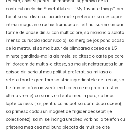
fericita, chiar si pentru un moment, si, pornind de la
cantecul acela din Sunetul Muzicii “My favorite things”, am
facut si eu o lista cu lucrurile mele preferate: sa descopar
intr-un magazin o rochie frumoasa si ieftina, sa-mi cumpar
forme de briose din silicon multicolore, sa mananc o salata
imensa cu rucola (ador rucola), sa merg pe jos pana acasa
de la metrou si sa ma bucur de plimbarea aceea de 15
minute gandindu-ma la ale mele, sa citesc o carte pe care
imi doream de mult s-o citesc, sa ma uit neintrerupta la un
episod din serialul meu politist preferat, sa-mi iasa o
reteta foarte grea fara sa stric ingredientele de trei ori, sa
fie frumos afara in week-end (ceea ce nu prea a fost in
ultima vreme) ca sa ies cu fetita mea in parc, sa beau
lapte cu ness (rar, pentru ca nu pot sa dorm dupa aceea),
sa primesc cadou un magnet de frigider deosebit (le
colectionez), sa mi se incinga urechea vorbind la telefon cu
prietena mea cea mai buna plecata de mult pe alte