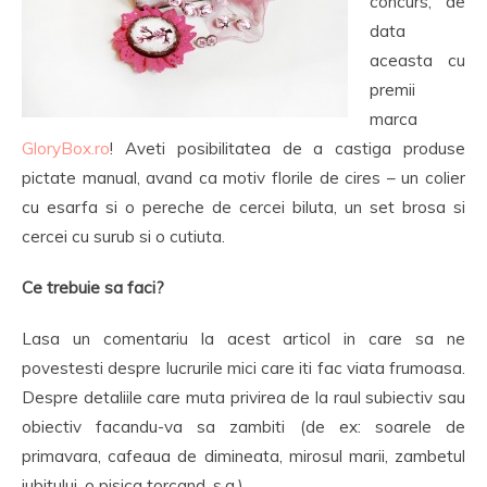
concurs, de
data
aceasta cu
premii
marca
GloryBox.ro
! Aveti posibilitatea de a castiga produse
pictate manual, avand ca motiv florile de cires – un colier
cu esarfa si o pereche de cercei biluta, un set brosa si
cercei cu surub si o cutiuta.
Ce trebuie sa faci?
Lasa un comentariu la acest articol in care sa ne
povestesti despre lucrurile mici care iti fac viata frumoasa.
Despre detaliile care muta privirea de la raul subiectiv sau
obiectiv facandu-va sa zambiti (de ex: soarele de
primavara, cafeaua de dimineata, mirosul marii, zambetul
iubitului, o pisica torcand, s.a.).