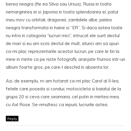
berea neagra (fie ea Silva sau Ursus), Rusia in toata
nemarginirea ei si Japonia in toata splendoarea ei, patul
meu mov cu orbitali, dragoneii, zambilele albe, pielea
neagra transformata in haine si “ER”. Si daca astea toate
nu intra in categoria “lucruri mici”, intrucat ele sunt destul
de mari si eu am scris destul de mult, atunci am sa spun
ca-mi plac reprezentarile acestor lucruri, pe care le tin la
mine in minte ca pe niste fotografii, aranjate frumos intr-un
album foarte gros, pe care-l deschid in absenta lor.
Azi, de exemplu, m-am hotarat ca-mi plac Carol al II-lea,
fetele care poseda si conduc motocicleta si baiatul de la
grupa 20 si ceva care seamana, cel putin in mintea mea,
cu Axl Rose. Se-nmultesc ca iepurii, lucrurile astea.
Reply