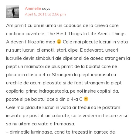
Ammelie
says:
April 5, 2011 at 2:56 pm
Am primit cu ani in urma un cadouas de la cineva care
continea cuvintele: The Best Things In Life Aren’t Things.
A devenit filozofia mea
Cele mai placute lucruri in viata
nu sunt lucruri, ci emotii, stari, clipe. E adevarat, uneori
lucrurile devin simboluri ale clipelor si de aceea strangem la
piept un maimutoi de plus primit de la baiatul care ne
placea in clasa a 4-a. Strangem la piept iepurasul cu
urechile de acum pleostite si de fapt strangem la piept
copilaria, prima indragosteala, pe noi insine copii si da,
poate si pe baiatul acela din a 4-a C
Cele mai placute lucruri in viata ar trebui sa le pastram
insirate pe post-it-uri colorate, sa le vedem in fiecare zi si
sa nu uitam ca viata e frumoasa:
– diminetile luminoase, cand te trezesti in cantec de