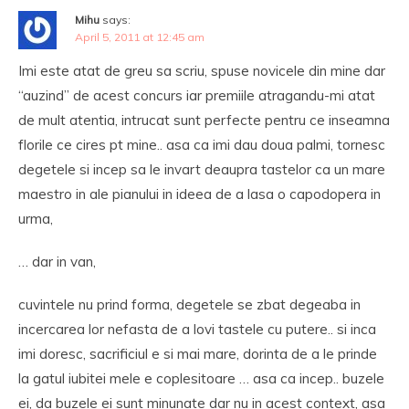
Mihu
says:
April 5, 2011 at 12:45 am
Imi este atat de greu sa scriu, spuse novicele din mine dar
“auzind” de acest concurs iar premiile atragandu-mi atat
de mult atentia, intrucat sunt perfecte pentru ce inseamna
florile ce cires pt mine.. asa ca imi dau doua palmi, tornesc
degetele si incep sa le invart deaupra tastelor ca un mare
maestro in ale pianului in ideea de a lasa o capodopera in
urma,
… dar in van,
cuvintele nu prind forma, degetele se zbat degeaba in
incercarea lor nefasta de a lovi tastele cu putere.. si inca
imi doresc, sacrificiul e si mai mare, dorinta de a le prinde
la gatul iubitei mele e coplesitoare … asa ca incep.. buzele
ei, da buzele ei sunt minunate dar nu in acest context, asa