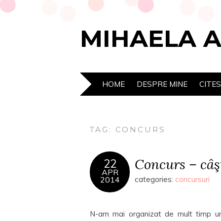
MIHAELA 
HOME
DESPRE MINE
CITE
TAG:
CONCURS
Concurs – câşt
22
APR
2014
categories:
concursuri
N-am mai organizat de mult timp un