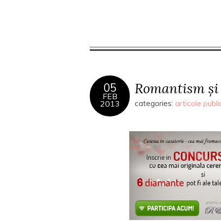
Romantism și 
05
FEB
2013
categories:
articole publi