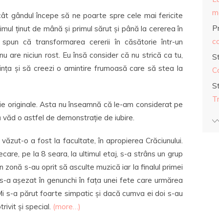
ma
ncât gândul începe să ne poarte spre cele mai fericite
Pr
mul ținut de mână și primul sărut și până la cererea în
co
) spun că transformarea cererii în căsătorie într-un
u are niciun rost. Eu însă consider că nu strică ca tu,
S
lința și să creezi o amintire frumoasă care să stea la
C
S
T
ie originale. Asta nu înseamnă că le-am considerat pe
ă văd o astfel de demonstrație de iubire.
ăzut-o a fost la facultate, în apropierea Crăciunului.
lecare, pe la 8 seara, la ultimul etaj, s-a strâns un grup
în zonă s-au oprit să asculte muzică iar la finalul primei
e s-a așezat în genunchi în fața unei fete care urmărea
 Mi s-a părut foarte simpatic și dacă cumva ei doi s-au
rivit și special.
(more…)