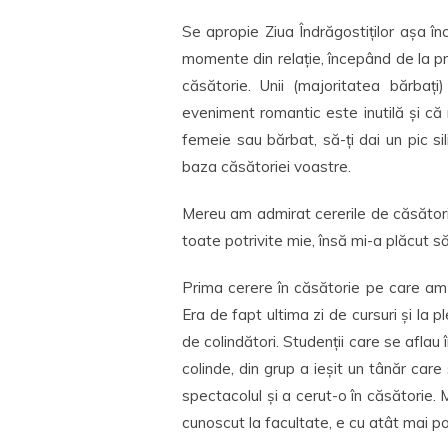
Se apropie Ziua Îndrăgostiților așa î
momente din relație, începând de la pri
căsătorie. Unii (majoritatea bărbați
eveniment romantic este inutilă și că n
femeie sau bărbat, să-ți dai un pic si
baza căsătoriei voastre.
Mereu am admirat cererile de căsător
toate potrivite mie, însă mi-a plăcut s
Prima cerere în căsătorie pe care am v
Era de fapt ultima zi de cursuri și la p
de colindători. Studenții care se aflau 
colinde, din grup a ieșit un tânăr car
spectacolul și a cerut-o în căsătorie.
cunoscut la facultate, e cu atât mai pot