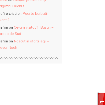
gazinul Kiehl’s
ofire cristi
on
Poarta barbatii
lanti?
tefan
on
Ce-am vizitat în Busan –
oreea de Sud
tefan
on
Născut în afara legii –
revor Noah