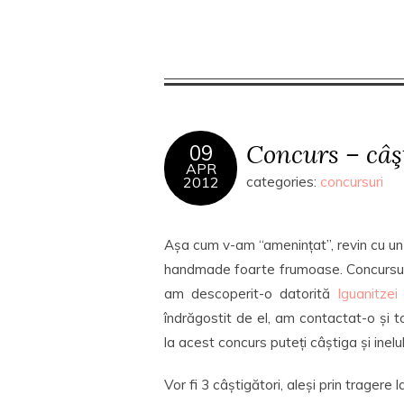
Concurs – câş
09
APR
2012
categories:
concursuri
Așa cum v-am “amenințat”, revin cu un 
handmade foarte frumoase. Concursul
am descoperit-o datorită
Iguanitzei
îndrăgostit de el, am contactat-o și 
la acest concurs puteți câștiga și inelu
Vor fi 3 câștigători, aleși prin tragere la