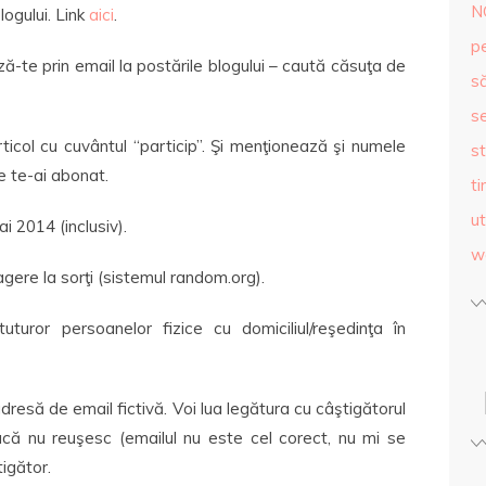
N
ogului. Link
aici
.
p
te prin email la postările blogului – caută căsuţa de
s
se
icol cu cuvântul “particip”. Şi menţionează şi numele
st
re te-ai abonat.
ti
ut
ai 2014 (inclusiv).
w
agere la sorţi (sistemul random.org).
tuturor persoanelor fizice cu domiciliul/reşedinţa în
resă de email fictivă. Voi lua legătura cu câştigătorul
 dacă nu reuşesc (emailul nu este cel corect, nu mi se
tigător.