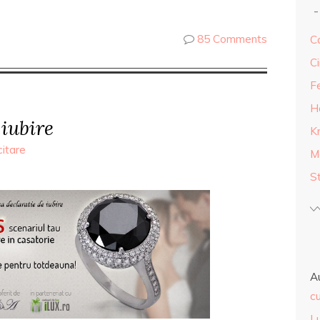
85 Comments
Ca
Ci
F
H
iubire
K
citare
M
S
A
cu
L