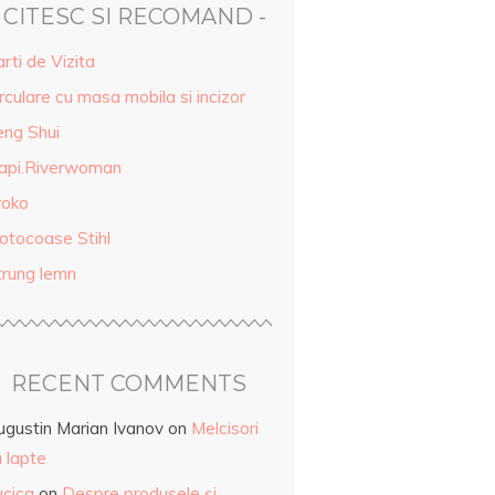
- CITESC SI RECOMAND -
rti de Vizita
rculare cu masa mobila si incizor
eng Shui
api.Riverwoman
roko
otocoase Stihl
trung lemn
RECENT COMMENTS
ugustin Marian Ivanov
on
Melcisori
 lapte
ucica
on
Despre produsele și