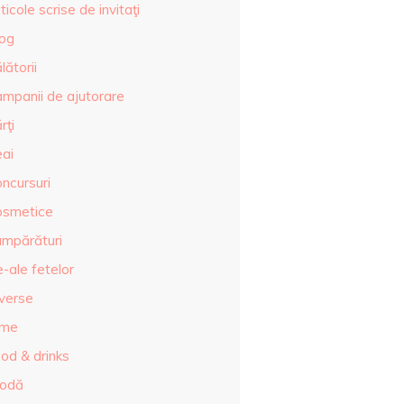
ticole scrise de invitaţi
log
lătorii
ampanii de ajutorare
rţi
eai
ncursuri
osmetice
umpărături
-ale fetelor
iverse
lme
od & drinks
odă