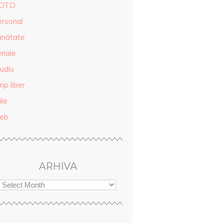
OTD
ersonal
ănătate
riale
udiu
mp liber
ile
eb
ARHIVA