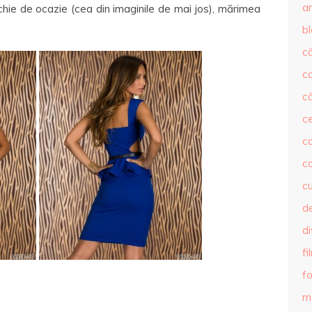
ar
ochie de ocazie (cea din imaginile de mai jos), mărimea
b
că
c
că
c
co
c
c
de
d
fi
fo
m