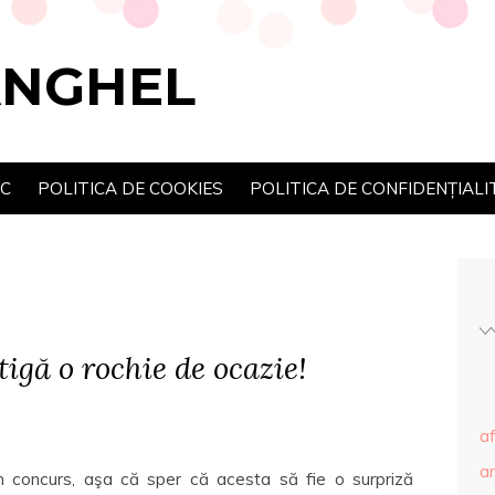
ANGHEL
SC
POLITICA DE COOKIES
POLITICA DE CONFIDENȚIALI
igă o rochie de ocazie!
af
ar
 concurs, aşa că sper că acesta să fie o surpriză