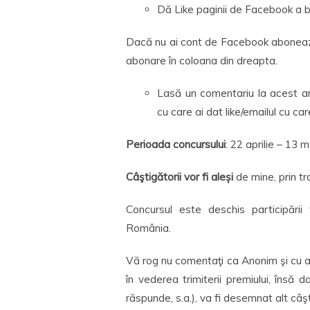
Dă Like paginii de Facebook a bl
Dacă nu ai cont de Facebook abonează-
abonare în coloana din dreapta.
Lasă un comentariu la acest art
cu care ai dat like/emailul cu ca
Perioada concursului
: 22 aprilie – 13 m
Câştigătorii vor fi aleși
de mine, prin tr
Concursul este deschis participării 
România.
Vă rog nu comentaţi ca Anonim şi cu ad
în vederea trimiterii premiului, însă
răspunde, s.a.), va fi desemnat alt câş