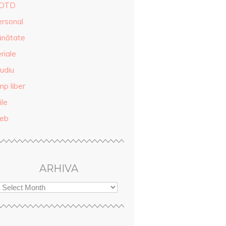
OTD
ersonal
ănătate
riale
udiu
mp liber
ile
eb
ARHIVA