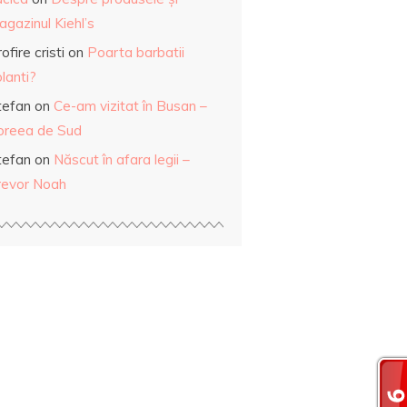
gazinul Kiehl’s
ofire cristi
on
Poarta barbatii
lanti?
tefan
on
Ce-am vizitat în Busan –
oreea de Sud
tefan
on
Născut în afara legii –
revor Noah