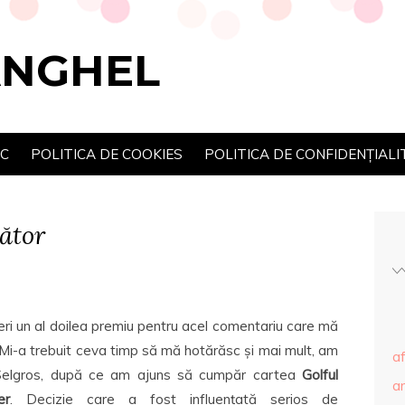
ANGHEL
SC
POLITICA DE COOKIES
POLITICA DE CONFIDENȚIALI
ător
eri un al doilea premiu pentru acel comentariu care mă
Mi-a trebuit ceva timp să mă hotărăsc și mai mult, am
af
n Selgros, după ce am ajuns să cumpăr cartea
Golful
ar
er
. Decizie care a fost influențată serios de