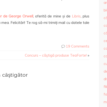
ar
b
r de George Orwell
, oferită de mine și de
Libris
, plus
că
mea. Felicitări! Te rog să-mi trimiți mail cu datele tale
c
că
c
19 Comments
co
Concurs – câştigă produse TeaForte!
»
c
c
de
 câştigător
d
fi
fo
m