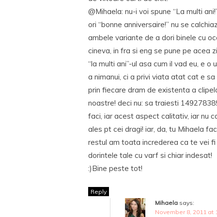
@Mihaela: nu-i voi spune “La multi ani!
ori “bonne anniversaire!” nu se calchiaz
ambele variante de a dori binele cu o
cineva, in fra si eng se pune pe acea zi
“la multi ani”-ul asa cum il vad eu, e o 
a nimanui, ci a privi viata atat cat e sa
prin fiecare dram de existenta a clipelo
noastre! deci nu: sa traiesti 1492783890
faci, iar acest aspect calitativ, iar nu ca
ales pt cei dragi! iar, da, tu Mihaela f
restul am toata increderea ca te vei fi
dorintele tale cu varf si chiar indesat!
:)Bine peste tot!
Reply
Mihaela
says:
November 8, 2011 at 