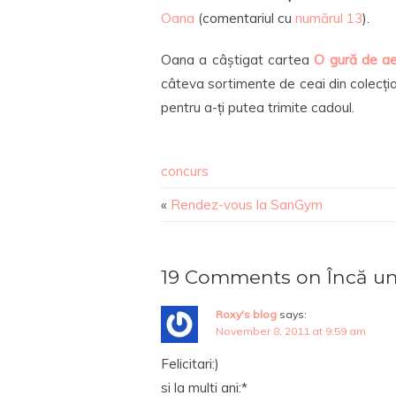
Oana
(comentariul cu
numărul 13
).
Oana a câștigat cartea
O gură de ae
câteva sortimente de ceai din colecția 
pentru a-ți putea trimite cadoul.
concurs
«
Rendez-vous la SanGym
19 Comments on Încă un
Roxy's blog
says:
November 8, 2011 at 9:59 am
Felicitari:)
si la multi ani:*