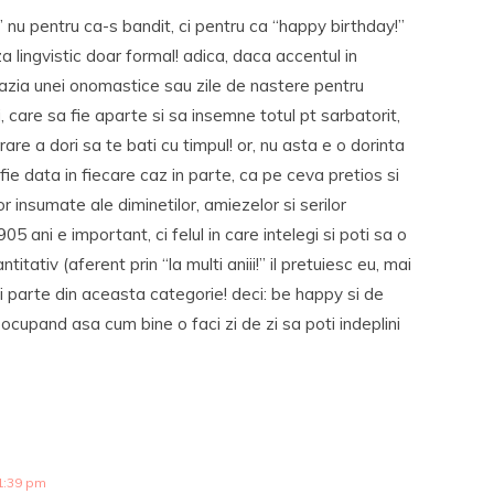
” nu pentru ca-s bandit, ci pentru ca “happy birthday!”
a lingvistic doar formal! adica, daca accentul in
cazia unei onomastice sau zile de nastere pentru
, care sa fie aparte si sa insemne totul pt sarbatorit,
urare a dori sa te bati cu timpul! or, nu asta e o dorinta
 fie data in fiecare caz in parte, ca pe ceva pretios si
r insumate ale diminetilor, amiezelor si serilor
5 ani e important, ci felul in care intelegi si poti sa o
ntitativ (aferent prin “la multi aniii!” il pretuiesc eu, mai
aci parte din aceasta categorie! deci: be happy si de
 ocupand asa cum bine o faci zi de zi sa poti indeplini
1:39 pm