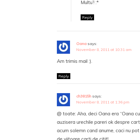
Multu’! :*
Reply
Oana
says:
November 8, 2011 at 10:31 am
Am trimis mail :).
Reply
ch3815h
says:
November 8, 2011 at 1:36 pm
@ toate: Aha, deci Oana era “Oana cu 
auzisera urechile pareri ok despre cart
acum solemn cand anume, caci nu pot a
de viitoare carti de citit!