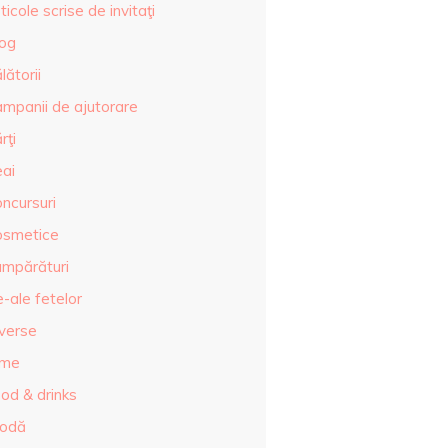
ticole scrise de invitaţi
log
lătorii
ampanii de ajutorare
rţi
eai
ncursuri
osmetice
umpărături
-ale fetelor
iverse
lme
od & drinks
odă