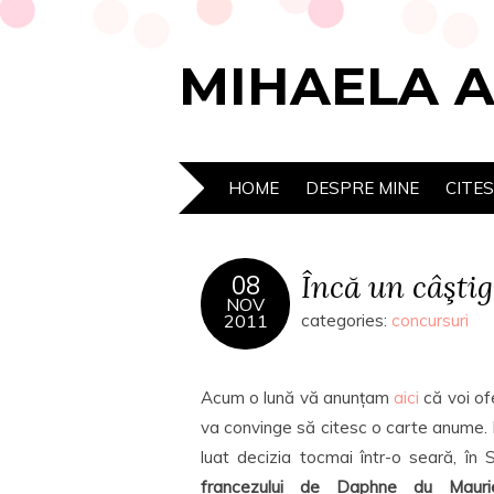
MIHAELA 
HOME
DESPRE MINE
CITE
Încă un câştig
08
NOV
2011
categories:
concursuri
Acum o lună vă anunțam
aici
că voi of
va convinge să citesc o carte anume. 
luat decizia tocmai într-o seară, î
francezului de Daphne du Mauri