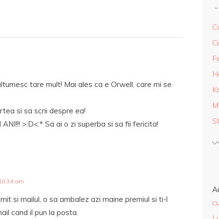
Ca
Ci
F
H
ultumesc tare mult! Mai ales ca e Orwell, care mi se
K
M
rtea si sa scrii despre ea!
S
I!!! >:D<:* Sa ai o zi superba si sa fii fericita!
10:34 am
A
it si mailul, o sa ambalez azi maine premiul si ti-l
cu
ail cand il pun la posta.
L