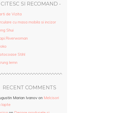
- CITESC SI RECOMAND -
rti de Vizita
rculare cu masa mobila si incizor
eng Shui
api.Riverwoman
roko
otocoase Stihl
trung lemn
RECENT COMMENTS
ugustin Marian Ivanov
on
Melcisori
 lapte
ucica
on
Despre produsele și