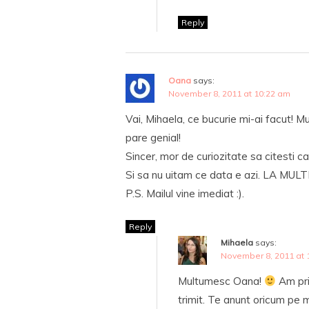
Reply
Oana
says:
November 8, 2011 at 10:22 am
Vai, Mihaela, ce bucurie mi-ai facut! M
pare genial!
Sincer, mor de curiozitate sa citesti ca
Si sa nu uitam ce data e azi. LA MULTI AN
P.S. Mailul vine imediat :).
Reply
Mihaela
says:
November 8, 2011 at 
Multumesc Oana!
Am prim
trimit. Te anunt oricum pe m