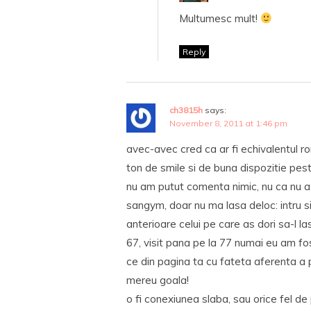
Multumesc mult!
Reply
ch3815h
says:
November 8, 2011 at 1:46 pm
avec-avec cred ca ar fi echivalentul ro
ton de smile si de buna dispozitie pest
nu am putut comenta nimic, nu ca nu as f
sangym, doar nu ma lasa deloc: intru s
anterioare celui pe care as dori sa-l las
67, visit pana pe la 77 numai eu am fos
ce din pagina ta cu fateta aferenta a p
mereu goala!
o fi conexiunea slaba, sau orice fel de