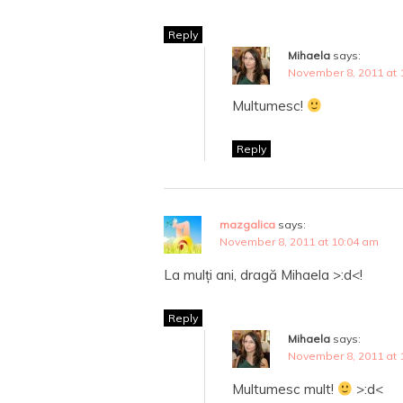
Reply
Mihaela
says:
November 8, 2011 at 
Multumesc!
Reply
mazgalica
says:
November 8, 2011 at 10:04 am
La mulți ani, dragă Mihaela >:d<!
Reply
Mihaela
says:
November 8, 2011 at 
Multumesc mult!
>:d<