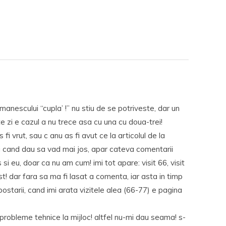
manescului “cupla’ !” nu stiu de se potriveste, dar un
e zi e cazul a nu trece asa cu una cu doua-trei!
i vrut, sau c anu as fi avut ce la articolul de la
i cand dau sa vad mai jos, apar cateva comentarii
 si eu, doar ca nu am cum! imi tot apare: visit 66, visit
t! dar fara sa ma fi lasat a comenta, iar asta in timp
ostarii, cand imi arata vizitele alea (66-77) e pagina
 probleme tehnice la mijloc! altfel nu-mi dau seama! s-