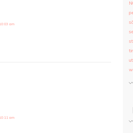
N
p
s
10:03 am
se
st
ti
ut
w
10:11 am