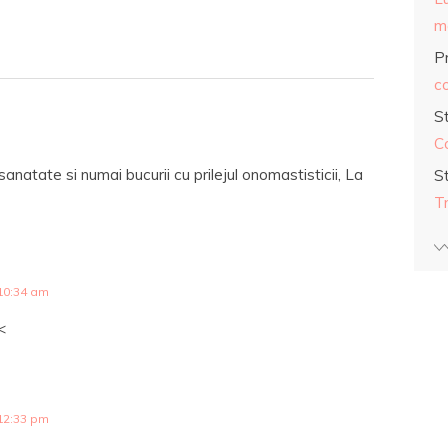
ma
Pr
co
S
C
a sanatate si numai bucurii cu prilejul onomastisticii, La
S
T
10:34 am
<
12:33 pm