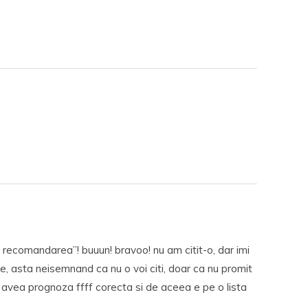
recomandarea”! buuun! bravoo! nu am citit-o, dar imi
e, asta neisemnand ca nu o voi citi, doar ca nu promit
vea prognoza ffff corecta si de aceea e pe o lista