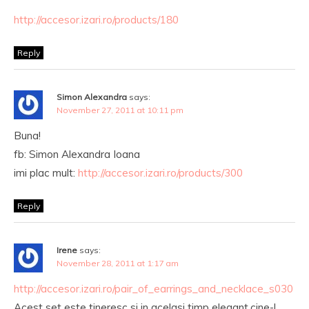
http://accesor.izari.ro/products/180
Reply
Simon Alexandra
says:
November 27, 2011 at 10:11 pm
Buna!
fb: Simon Alexandra Ioana
imi plac mult:
http://accesor.izari.ro/products/300
Reply
Irene
says:
November 28, 2011 at 1:17 am
http://accesor.izari.ro/pair_of_earrings_and_necklace_s030
Acest set este tineresc si in acelasi timp elegant,cine-l