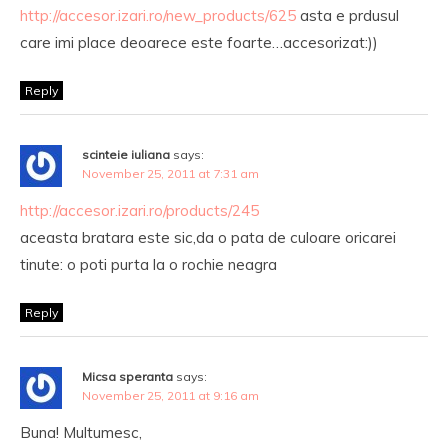
http://accesor.izari.ro/new_products/625
asta e prdusul
care imi place deoarece este foarte…accesorizat:))
Reply
scinteie iuliana
says:
November 25, 2011 at 7:31 am
http://accesor.izari.ro/products/245
aceasta bratara este sic,da o pata de culoare oricarei
tinute: o poti purta la o rochie neagra
Reply
Micsa speranta
says:
November 25, 2011 at 9:16 am
Buna! Multumesc,