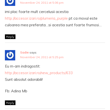
November 24, 2011 at 5:06 pm
imi plac foarte mult cercelusii acestia
http://accesor.izari.ro/plumeria_purple
pt ca movul este
culoarea mea preferata…si acestia sunt foarte frumosi…
Reply
Sadie
says:
November 24, 2011 at 5:25 pm
Eu m-am indragostit:
http://accesor.izari.ro/new_products/633
Sunt absolut adorabili!
Fb: Adina Mb
Reply