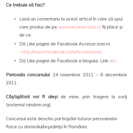
Ce trebuie să faci?
Lasă un comentariu la acest articol în care să spui
care produs de pe
www.accesor.izari.ro
îți place și
de ce.
Dă Like paginii de Facebook Accesor.izari.ro
:
http://www.facebook.com/Accesorizari
Dă Like paginii de Facebook a blogului. Link
aici
.
Perioada concursului
: 24 noiembrie 2011 – 8 decembrie
2011.
Câştigătorii vor fi aleși
de mine, prin tragere la sorţi
(sistemul random.org).
Concursul este deschis participării tuturor persoanelor
fizice cu domiciliul/reşedinţa în România.