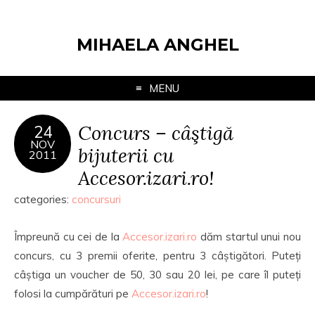
MIHAELA ANGHEL
MENU
Concurs – câştigă
24
NOV
bijuterii cu
2011
Accesor.izari.ro!
categories:
concursuri
Împreună cu cei de la
Accesor.izari.ro
dăm startul unui nou
concurs, cu 3 premii oferite, pentru 3 câștigători. Puteți
câștiga un voucher de 50, 30 sau 20 lei, pe care îl puteți
folosi la cumpărături pe
Accesor.izari.ro
!