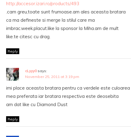
http://accesor.izari.ro/products/493
.cam greu,toate sunt frumoase.am ales aceasta bratara
ca ma defineste si merge la stilul care ma
imbrac.week.placut.like la sponsor la Miha.am de mult
like.te citesc cu drag.
Reply
cLyyy0
says:
November 25, 2011 at 3:19 pm
imi place aceasta bratara pentru ca verdele este culoarea
mea preferata iar bratara respectiva este deosebita
am dat like cu Diamond Dust
Reply