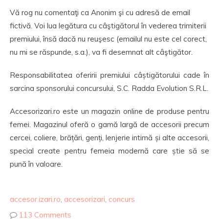
Vă rog nu comentaţi ca Anonim şi cu adresă de email
fictivă. Voi lua legătura cu câştigătorul în vederea trimiterii
premiului, însă dacă nu reuşesc (emailul nu este cel corect,
nu mi se răspunde, s.a.), va fi desemnat alt câştigător.
Responsabilitatea oferirii premiului câștigătorului cade în
sarcina sponsorului concursului, S.C. Radda Evolution S.R.L.
Accesorizari.ro este un magazin online de produse pentru
femei. Magazinul oferă o gamă largă de accesorii precum
cercei, coliere, brățări, genți, lenjerie intimă și alte accesorii,
special create pentru femeia modernă care știe să se
pună în valoare.
accesor.izari.ro
,
accesorizari
,
concurs
113 Comments