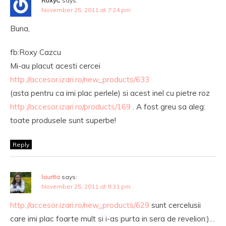
RoxyC
says:
November 25, 2011 at 7:24 pm
Buna,
fb:Roxy Cazcu
Mi-au placut acesti cercei
http://accesor.izari.ro/new_products/633
(asta pentru ca imi plac perlele) si acest inel cu pietre roz
http://accesor.izari.ro/products/169
. A fost greu sa aleg:
toate produsele sunt superbe!
Reply
laurita
says:
November 25, 2011 at 9:31 pm
http://accesor.izari.ro/new_products/629
sunt cercelusii
care imi plac foarte mult si i-as purta in sera de revelion:)…