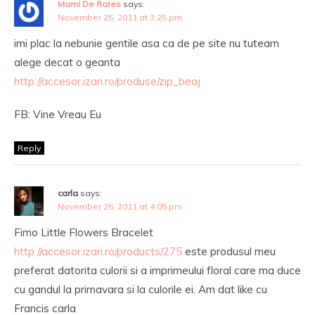
Mami De Rares
says:
November 25, 2011 at 3:25 pm
imi plac la nebunie gentile asa ca de pe site nu tuteam
alege decat o geanta
http://accesor.izari.ro/produse/zip_beaj
FB: Vine Vreau Eu
Reply
carla
says:
November 25, 2011 at 4:05 pm
Fimo Little Flowers Bracelet
http://accesor.izari.ro/products/275
este produsul meu
preferat datorita culorii si a imprimeului floral care ma duce
cu gandul la primavara si la culorile ei. Am dat like cu
Francis carla