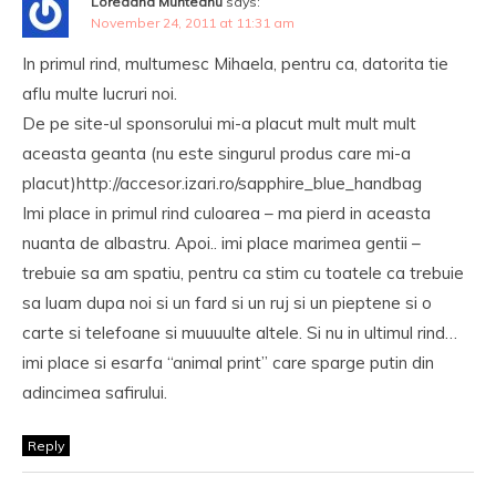
Loredana Munteanu
says:
November 24, 2011 at 11:31 am
In primul rind, multumesc Mihaela, pentru ca, datorita tie
aflu multe lucruri noi.
De pe site-ul sponsorului mi-a placut mult mult mult
aceasta geanta (nu este singurul produs care mi-a
placut)http://accesor.izari.ro/sapphire_blue_handbag
Imi place in primul rind culoarea – ma pierd in aceasta
nuanta de albastru. Apoi.. imi place marimea gentii –
trebuie sa am spatiu, pentru ca stim cu toatele ca trebuie
sa luam dupa noi si un fard si un ruj si un pieptene si o
carte si telefoane si muuuulte altele. Si nu in ultimul rind…
imi place si esarfa “animal print” care sparge putin din
adincimea safirului.
Reply