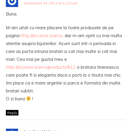
November 24, 2011 at 11:20 am
Buna,
M-am uitat cu mare placere la toate produsele de pe
pagina
http://accesor.izari.ro
, dar m-am oprit cu mai multa
atentie asupra bijuteriilor. Acum sunt intr-o perioada in
care as purta intruna bratari si cat mai multe si cat mai
mari. Cea mai pe gustul meu e
http://accesor.izari.ro/products/612
o bratara tinereasca
care poate fi si eleganta daca o porti la o tinuta mai chic.
Imi place ca e mare argintie si parca e formata din multe
bratari subtiri.
O zi buna
!
Reply