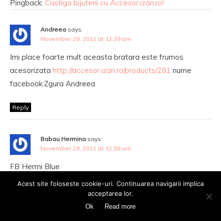
Pingback:
Castiga bijuterii cu Accesor.izari.ro!
Andreea
says:
November 29, 2011 at 12:39 am
Imi place foarte mult aceasta bratara este frumos
acesorizata
http://accesor.izari.ro/products/281
nume
facebook:Zgura Andreea
Reply
Babau Hermina
says:
November 29, 2011 at 12:58 am
FB Hermi Blue
Produs preferat
http://accesor.izari.ro/new_products/625
Acest site foloseste cookie-uri. Continuarea navigarii implica
acceptarea lor.
Reply
Ok
Read more