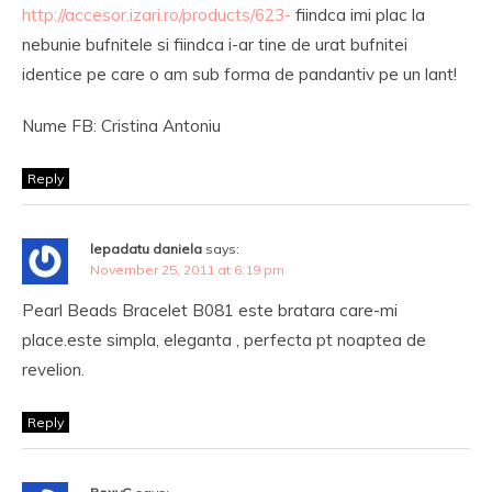
http://accesor.izari.ro/products/623-
fiindca imi plac la
nebunie bufnitele si fiindca i-ar tine de urat bufnitei
identice pe care o am sub forma de pandantiv pe un lant!
Nume FB: Cristina Antoniu
Reply
lepadatu daniela
says:
November 25, 2011 at 6:19 pm
Pearl Beads Bracelet B081 este bratara care-mi
place.este simpla, eleganta , perfecta pt noaptea de
revelion.
Reply