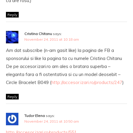
ca are rosu;)
Reply
Cristina Chitanu
says:
November 24, 2011 at 10:18 am
Am dat subscribe (n-am gasit like) la pagina de FB a
sponsorului si like la pagina ta cu numele Cristina Chitanu
De pe accesor.izari.ro am ales o bratara superba –
eleganta fara a fi ostentativa si cu un model deosebit –
Circle Bracelet B049 (
http://accesor.izari.ro/products/247
)
Reply
Tudor Elena
says:
November 24, 2011 at 10:50 am
http://accesor.izari.ro/products/551