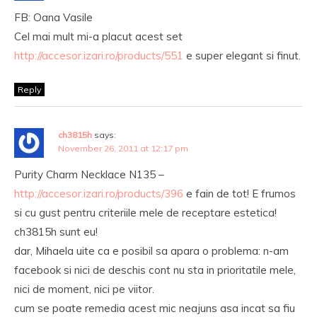
FB: Oana Vasile
Cel mai mult mi-a placut acest set
http://accesor.izari.ro/products/551
e super elegant si finut.
Reply
ch3815h
says:
November 26, 2011 at 12:17 pm
Purity Charm Necklace N135 –
http://accesor.izari.ro/products/396
e fain de tot! E frumos
si cu gust pentru criteriile mele de receptare estetica!
ch3815h sunt eu!
dar, Mihaela uite ca e posibil sa apara o problema: n-am
facebook si nici de deschis cont nu sta in prioritatile mele,
nici de moment, nici pe viitor.
cum se poate remedia acest mic neajuns asa incat sa fiu