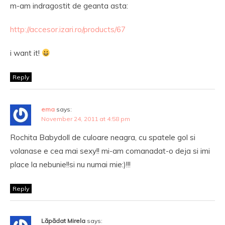
m-am indragostit de geanta asta:
http://accesor.izari.ro/products/67
i want it!
Reply
ema
says:
November 24, 2011 at 4:58 pm
Rochita Babydoll de culoare neagra, cu spatele gol si
volanase e cea mai sexy!! mi-am comanadat-o deja si imi
place la nebunie!!si nu numai mie:)!!!
Reply
Lăpădat Mirela
says: