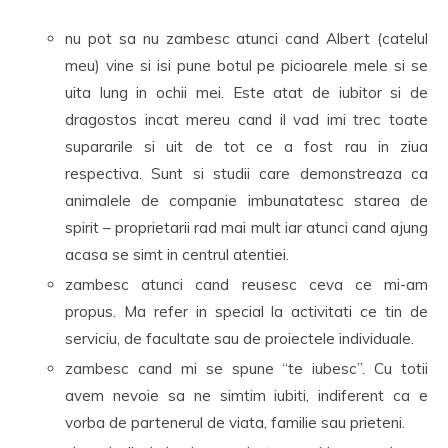
nu pot sa nu zambesc atunci cand Albert (catelul
meu) vine si isi pune botul pe picioarele mele si se
uita lung in ochii mei. Este atat de iubitor si de
dragostos incat mereu cand il vad imi trec toate
supararile si uit de tot ce a fost rau in ziua
respectiva. Sunt si studii care demonstreaza ca
animalele de companie imbunatatesc starea de
spirit – proprietarii rad mai mult iar atunci cand ajung
acasa se simt in centrul atentiei.
zambesc atunci cand reusesc ceva ce mi-am
propus. Ma refer in special la activitati ce tin de
serviciu, de facultate sau de proiectele individuale.
zambesc cand mi se spune “te iubesc”. Cu totii
avem nevoie sa ne simtim iubiti, indiferent ca e
vorba de partenerul de viata, familie sau prieteni.