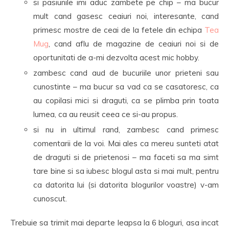
si pasiunile imi aduc zambete pe chip – ma bucur
mult cand gasesc ceaiuri noi, interesante, cand
primesc mostre de ceai de la fetele din echipa
Tea
Mug
, cand aflu de magazine de ceaiuri noi si de
oportunitati de a-mi dezvolta acest mic hobby.
zambesc cand aud de bucuriile unor prieteni sau
cunostinte – ma bucur sa vad ca se casatoresc, ca
au copilasi mici si draguti, ca se plimba prin toata
lumea, ca au reusit ceea ce si-au propus.
si nu in ultimul rand, zambesc cand primesc
comentarii de la voi. Mai ales ca mereu sunteti atat
de draguti si de prietenosi – ma faceti sa ma simt
tare bine si sa iubesc blogul asta si mai mult, pentru
ca datorita lui (si datorita blogurilor voastre) v-am
cunoscut.
Trebuie sa trimit mai departe leapsa la 6 bloguri, asa incat