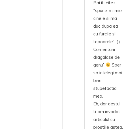
Pai iti citez :
“spune-mi mie
cine e si ma
duc dupa ea
cu furcile si
topoarele”. :))
Comentarii
dragalase de
genu’.
Sper
sa intelegi mai
bine
stupefactia
mea.
Eh, dar destul
ti-am invadat
articolul cu
prostiile astea,