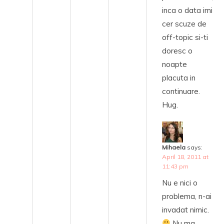
inca o data imi
cer scuze de
off-topic si-ti
doresc o
noapte
placuta in
continuare.
Hug.
Mihaela
says:
April 18, 2011 at
11:43 pm
Nu e nici o
problema, n-ai
invadat nimic.
Nu ma