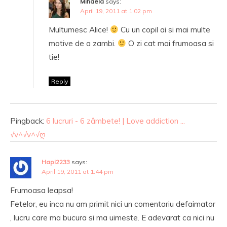
Mihaela
says:
April 19, 2011 at 1:02 pm
Multumesc Alice!
Cu un copil ai si mai multe
motive de a zambi.
O zi cat mai frumoasa si
tie!
Reply
Pingback:
6 lucruri - 6 zâmbete! | Love addiction ...
√v^√v^√ღ
Hapi2233
says:
April 19, 2011 at 1:44 pm
Frumoasa leapsa!
Fetelor, eu inca nu am primit nici un comentariu defaimator
, lucru care ma bucura si ma uimeste. E adevarat ca nici nu