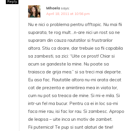
Reply
Mihaela
says:
April 18, 2011 at 10:56 pm
Nu e nici o problema pentru offtopic. Nu mai fii
suparata, te rog mult…n-are nici un rost sa ne
suparam din cauza rautatilor si frustrarilor
altora. Stiu ca doare, dar trebuie sa fii capabila
sa zambesti, sa zici: “Uite ce prost! Chiar si
acum se gandeste la mine. Nu poate sa
traiasca de grija mea.” si sa treci mai departe.
Eu asa fac. Rautatile altora nu-mi arata decat
cat de prezenta e amintirea mea in viata lor,
cum nu pot sa treaca de mine. Si mi-e mila. Si
intr-un fel ma bucur. Pentru ca ei in loc sa-mi
faca mie rau, isi fac lor rau. Si zambesc. Apropo
de leapsa – uite inca un motiv de zambet.
Fii puternica! Te pup si sunt alaturi de tine!