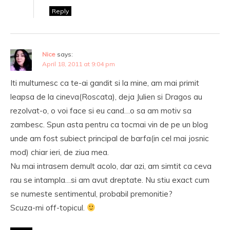
Reply
Nice
says:
April 18, 2011 at 9:04 pm
Iti multumesc ca te-ai gandit si la mine, am mai primit
leapsa de la cineva(Roscata), deja Julien si Dragos au
rezolvat-o, o voi face si eu cand…o sa am motiv sa
zambesc. Spun asta pentru ca tocmai vin de pe un blog
unde am fost subiect principal de barfa(in cel mai josnic
mod) chiar ieri, de ziua mea.
Nu mai intrasem demult acolo, dar azi, am simtit ca ceva
rau se intampla…si am avut dreptate. Nu stiu exact cum
se numeste sentimentul, probabil premonitie?
Scuza-mi off-topicul.