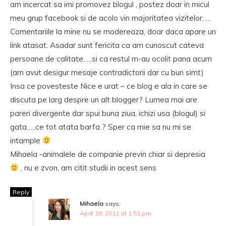
am incercat sa imi promovez blogul , postez doar in micul
meu grup facebook si de acolo vin majoritatea vizitelor…..
Comentariile la mine nu se modereaza, doar daca apare un
link atasat. Asadar sunt fericita ca am cunoscut cateva
persoane de calitate…..si ca restul m-au ocolit pana acum
(am avut desigur mesaje contradictorii dar cu bun simt)
Insa ce povesteste Nice e urat – ce blog e ala in care se
discuta pe larg despre un alt blogger? Lumea mai are
pareri divergente dar spui buna ziua, ichizi usa (blogul) si
gata…..ce tot atata barfa ? Sper ca mie sa nu mi se
intample
Mihaela -animalele de companie previn chiar si depresia
, nu e zvon, am citit studii in acest sens
Reply
Mihaela
says:
April 19, 2011 at 1:51 pm