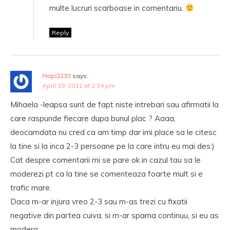
multe lucruri scarboase in comentariu.
Reply
Hapi2233
says:
April 19, 2011 at 2:34 pm
Mihaela -leapsa sunt de fapt niste intrebari sau afirmatii la
care raspunde fiecare dupa bunul plac ? Aaaa,
deocamdata nu cred ca am timp dar imi place sa le citesc
la tine si la inca 2-3 persoane pe la care intru eu mai des:)
Cat despre comentarii mi se pare ok in cazul tau sa le
moderezi pt ca la tine se comenteaza foarte mult si e
trafic mare.
Daca m-ar injura vreo 2-3 sau m-as trezi cu fixatii
negative din partea cuiva, si m-ar spama continuu, si eu as
modera…….