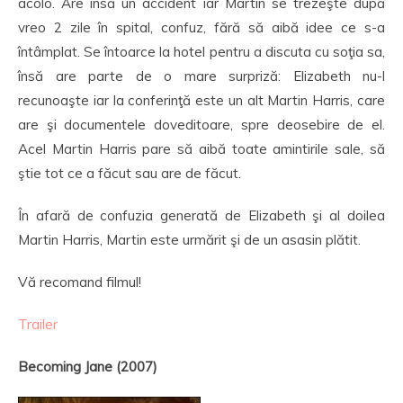
acolo. Are însă un accident iar Martin se trezeşte după
vreo 2 zile în spital, confuz, fără să aibă idee ce s-a
întâmplat. Se întoarce la hotel pentru a discuta cu soţia sa,
însă are parte de o mare surpriză: Elizabeth nu-l
recunoaşte iar la conferinţă este un alt Martin Harris, care
are şi documentele doveditoare, spre deosebire de el.
Acel Martin Harris pare să aibă toate amintirile sale, să
ştie tot ce a făcut sau are de făcut.
În afară de confuzia generată de Elizabeth şi al doilea
Martin Harris, Martin este urmărit şi de un asasin plătit.
Vă recomand filmul!
Trailer
Becoming Jane (2007)