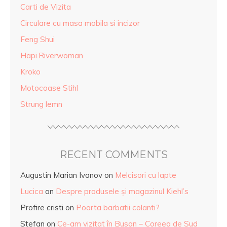
Carti de Vizita
Circulare cu masa mobila si incizor
Feng Shui
Hapi.Riverwoman
Kroko
Motocoase Stihl
Strung lemn
RECENT COMMENTS
Augustin Marian Ivanov
on
Melcisori cu lapte
Lucica
on
Despre produsele și magazinul Kiehl’s
Profire cristi
on
Poarta barbatii colanti?
Stefan
on
Ce-am vizitat în Busan – Coreea de Sud