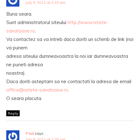
July 9, 2011 at 2:33 am
Buna seara.
Sunt administratorul siteului
http://www.retete-
sanatoase.ro
.
Va contactez sa va intreb daca doriti un schimb de link (noi
va punem
adresa siteului dumneavoastra la noi iar dumneavoastra
ne puneti adresa
noastra).
Daca doriti asteptam sa ne contactati la adresa de email
office@retete-sanatoase.ro
.
O seara placuta.
Reply
Paul
says:
July 9, 2011 at 2:25 pm