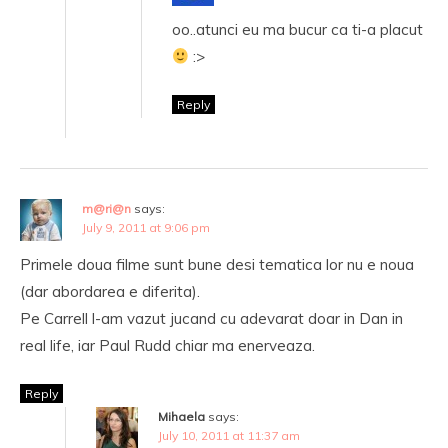
oo..atunci eu ma bucur ca ti-a placut
:>
Reply
m@ri@n
says:
July 9, 2011 at 9:06 pm
Primele doua filme sunt bune desi tematica lor nu e noua
(dar abordarea e diferita).
Pe Carrell l-am vazut jucand cu adevarat doar in Dan in
real life, iar Paul Rudd chiar ma enerveaza.
Reply
Mihaela
says:
July 10, 2011 at 11:37 am