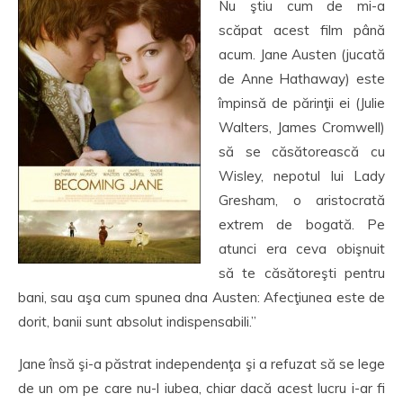
Nu ştiu cum de mi-a
scăpat acest film până
acum. Jane Austen (jucată
de Anne Hathaway) este
împinsă de părinţii ei (Julie
Walters, James Cromwell)
să se căsătorească cu
Wisley, nepotul lui Lady
Gresham, o aristocrată
extrem de bogată. Pe
atunci era ceva obişnuit
să te căsătoreşti pentru
bani, sau aşa cum spunea dna Austen: Afecţiunea este de
dorit, banii sunt absolut indispensabili.”
Jane însă şi-a păstrat independenţa şi a refuzat să se lege
de un om pe care nu-l iubea, chiar dacă acest lucru i-ar fi