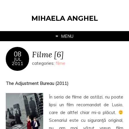
MIHAELA ANGHEL
MENU
Filme [6]
08
JUL
2011
categories:
filme
The Adjustment Bureau (2011)
În seria de filme de astăzi, nu poate
lipsi un film recomandat de Lusio,
care de altfel chiar mi-a plăcut.
Scenariul este cu siguranţă original,
nu am mai văzut vreun film