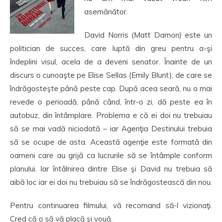
asemănător.
David Norris (Matt Damon) este un
politician de succes, care luptă din greu pentru a-şi
îndeplini visul, acela de a deveni senator. Înainte de un
discurs o cunoaşte pe Elise Sellas (Emily Blunt), de care se
îndrăgosteşte până peste cap. După acea seară, nu o mai
revede o perioadă, până când, într-o zi, dă peste ea în
autobuz, din întâmplare. Problema e că ei doi nu trebuiau
să se mai vadă niciodată – iar Agenţia Destinului trebuia
să se ocupe de asta. Această agenţie este formată din
oameni care au grijă ca lucrurile să se întâmple conform
planului. Iar întâlnirea dintre Elise şi David nu trebuia să
aibă loc iar ei doi nu trebuiau să se îndrăgostească din nou.
Pentru continuarea filmului, vă recomand să-l vizionaţi.
Cred că o să vă placă şi vouă.