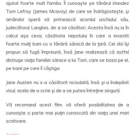
ajutat foarte mult familia. Îl cunoaşte pe tânărul irlandez
Tom Lefroy (James Mcavoy) de care se îndrăgosteşte, şi
amândoi speră să primească acordul unchiului său,
judecătorul Langlois, de a se căsători. Acesta însă nu ia în
calcul aşa ceva, căsătoria nepotului în care a investit
foarte mulţi bani cu o tânără săracă de la ţară. Cei doi îşi
propun să fugă împreună, însă Jane realizează că astfel
distruge viaţa familiei sărace a lui Tom, care se baza pe el,
pe banii pe care îi câştiga.
Jane Austen nu s-a căsătorit niciodată, însă şi-a îndeplinit
visul, acela de a scrie şi de a se putea întreţine singură.
Vă recomand acest film, vă oferă posibilitatea de a
cunoaşte o parte mai puţin cunoscută din viaţa unei mari
scriitoare.