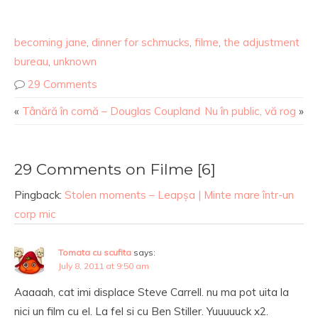
becoming jane
,
dinner for schmucks
,
filme
,
the adjustment
bureau
,
unknown
29 Comments
«
Tânără în comă – Douglas Coupland
Nu în public, vă rog
»
29 Comments on Filme [6]
Pingback:
Stolen moments – Leapșa | Minte mare într-un
corp mic
Tomata cu scufita
says:
July 8, 2011 at 9:50 am
Aaaaah, cat imi displace Steve Carrell. nu ma pot uita la
nici un film cu el. La fel si cu Ben Stiller. Yuuuuuck x2.