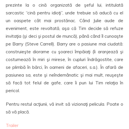
prezinte la o cină organizată de şeful lui, intitulată
sarcastic “cină pentru idioţi”, unde trebuie să aducă cu el
un oaspete cât mai prostănac. Când Julie aude de
eveniment, este revoltată, aşa că Tim decide să refuze
invitaţia (şi deci şi postul de muncă), până când îl cunoaşte
pe Barry (Steve Carrell). Barry are o pasiune mai ciudată:
construieşte diorame cu şoareci împăiaţi (îi aranjează şi
costumează în miri şi mirese, în cupluri îndrăgostite, care
se plimbă în bărci, în oameni de afaceri, s.a.). În afară de
pasiunea sa, este şi neîndemânatic şi mai mult, reuşeşte
să facă tot felul de gafe, care îi pun lui Tim relaţia în
pericol.
Pentru restul acţiunii, vă invit să vizionaţi pelicula. Poate o
să vă placă.
Trailer