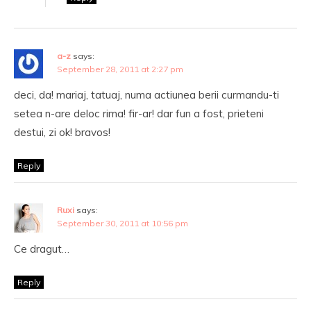
a-z
says:
September 28, 2011 at 2:27 pm
deci, da! mariaj, tatuaj, numa actiunea berii curmandu-ti
setea n-are deloc rima! fir-ar! dar fun a fost, prieteni
destui, zi ok! bravos!
Reply
Ruxi
says:
September 30, 2011 at 10:56 pm
Ce dragut…
Reply