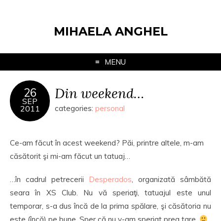
MIHAELA ANGHEL
MENU
Din weekend…
26
SEP
2011
categories:
personal
Ce-am făcut în acest weekend? Păi, printre altele, m-am
căsătorit şi mi-am făcut un tatuaj…
…în cadrul petrecerii
Desperados
, organizată sâmbătă
seara în XS Club. Nu vă speriaţi, tatuajul este unul
temporar, s-a dus încă de la prima spălare, şi căsătoria nu
este (încă) pe bune. Sper că nu v-am speriat prea tare.