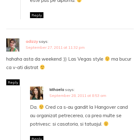
este pus pe diploma.
Reply
adizzy
says:
September 27, 2011 at 11:32 pm
hahaha asta da weekend :)) Las Vegas style
ma bucur
ca v-ati distrat
Reply
Mihaela
says:
September 28, 2011 at 8:53 am
Da.
Cred ca s-au gandit la Hangover cand
au organizat petrecerea, ca prea multe se
potrivesc: si casatoria, si tatuajul.
Reply