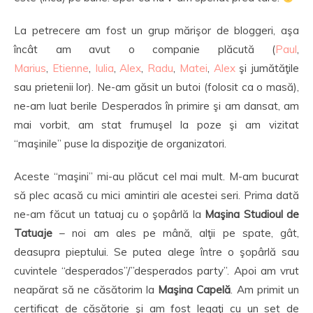
La petrecere am fost un grup mărişor de bloggeri, aşa
încât am avut o companie plăcută (
Paul
,
Marius
,
Etienne
,
Iulia
,
Alex
,
Radu
,
Matei
,
Alex
şi jumătăţile
sau prietenii lor). Ne-am găsit un butoi (folosit ca o masă),
ne-am luat berile Desperados în primire şi am dansat, am
mai vorbit, am stat frumuşel la poze şi am vizitat
“maşinile” puse la dispoziţie de organizatori.
Aceste “maşini” mi-au plăcut cel mai mult. M-am bucurat
să plec acasă cu mici amintiri ale acestei seri. Prima dată
ne-am făcut un tatuaj cu o şopârlă la
Maşina Studioul de
Tatuaje
– noi am ales pe mână, alţii pe spate, gât,
deasupra pieptului. Se putea alege între o şopârlă sau
cuvintele “desperados”/”desperados party”. Apoi am vrut
neapărat să ne căsătorim la
Maşina Capelă
. Am primit un
certificat de căsătorie şi am fost legaţi cu un set de