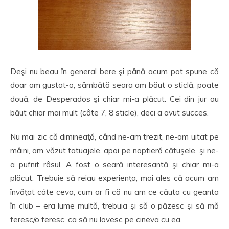
Deşi nu beau în general bere şi până acum pot spune că
doar am gustat-o, sâmbătă seara am băut o sticlă, poate
două, de Desperados şi chiar mi-a plăcut. Cei din jur au
băut chiar mai mult (câte 7, 8 sticle), deci a avut succes.
Nu mai zic că dimineaţă, când ne-am trezit, ne-am uitat pe
mâini, am văzut tatuajele, apoi pe noptieră cătuşele, şi ne-
a pufnit râsul. A fost o seară interesantă şi chiar mi-a
plăcut. Trebuie să reiau experienţa, mai ales că acum am
învăţat câte ceva, cum ar fi că nu am ce căuta cu geanta
în club – era lume multă, trebuia şi să o păzesc şi să mă
feresc/o feresc, ca să nu lovesc pe cineva cu ea.