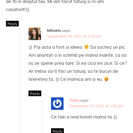
de fb in dreptul tau: Mi-am facut tatuaj si m-am
casatorit!:))
Reply
Mihaela
says:
September 26, 2011 at 2:31 pm
:)) Pai asta a fost si ideea.
Sa sochez un pic.
Am anuntat-o in schimb pe mama inainte, ca sa
nu se sperie prea tare. Si ea cica imi zice: Si ce?
Ar trebui sa-ti faci un tatuaj, sa te bucuri de
tineretea ta. :)) Ce mamica am si eu.
Reply
Oana
says:
September 27, 2011 at 1:02 pm
Ce fain a reactionat mama ta ;)).
Reply