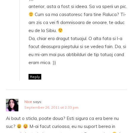
anterior, asta a fost si ideea. Sa va sperii un pic.
Cum sa ma casatoresc fara tine Raluca? Ti-
am zis ca vei fi domnisoara de onoare, te aduc
eu de la Sibiu.
Da, chiar era dragut tatuajul. O alta fata si l-a
facut deasupra pieptului si se vedea fain. Da, si
eu mi-am mai pus abtibilduri de tip tatuaj cand
eram mica. :))
Reply
Nice
says:
September 26, 2011 at 2:33 pm
Ai baut o sticla, poate doua? Esti sigura ca era bere nu
suc?
M-ai facut curioasa, eu nu suport berea in