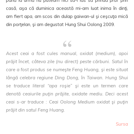
până la urmă nu puteam nici să-l las să prindă praf prin
casă, aşa că duminica această mi-am luat inima în dinţi,
am fiert apa, am scos din dulap gaiwan-ul şi ceşcuţa mică
din porţelan, şi am degustat Hung Shui Oolong 2009.
Acest ceai a fost cules manual, oxidat (medium), apoi
prăjit încet, câteva zile (nu direct) peste cărbuni. Satul în
care a fost produs se numeşte Feng Huang, şi este situat
lângă celebra regiune Ding Dong, în Taiwan. Hung Shui
se traduce literal “apa roşie” şi este un termen care
denotă ceaiurile puţin prăjite, oxidate mediu. Deci acest
ceai s-ar traduce : Ceai Oolong Medium oxidat şi puţin
prăjit din satul Feng Huang.
Sursa