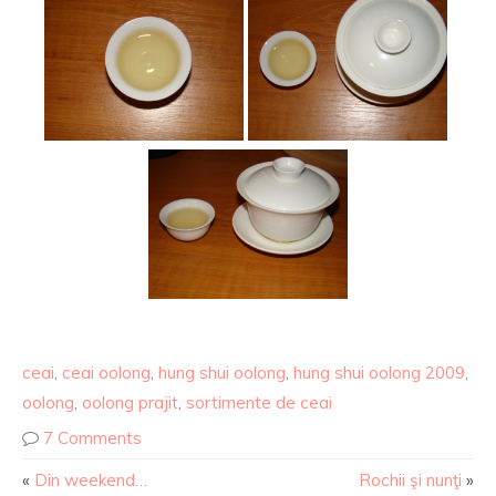
ceai
,
ceai oolong
,
hung shui oolong
,
hung shui oolong 2009
,
oolong
,
oolong prajit
,
sortimente de ceai
7 Comments
«
Din weekend…
Rochii şi nunţi
»