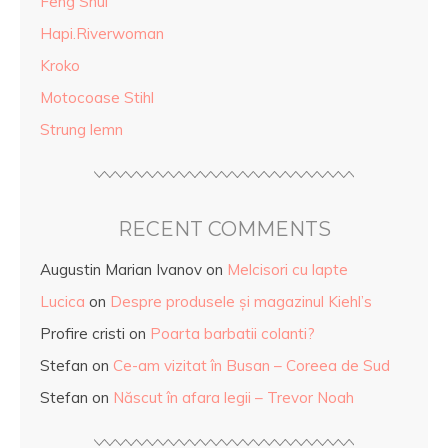
Feng Shui
Hapi.Riverwoman
Kroko
Motocoase Stihl
Strung lemn
RECENT COMMENTS
Augustin Marian Ivanov
on
Melcisori cu lapte
Lucica
on
Despre produsele și magazinul Kiehl’s
Profire cristi
on
Poarta barbatii colanti?
Stefan
on
Ce-am vizitat în Busan – Coreea de Sud
Stefan
on
Născut în afara legii – Trevor Noah