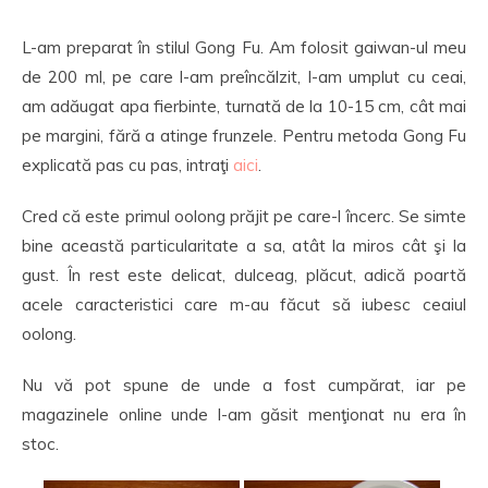
L-am preparat în stilul Gong Fu. Am folosit gaiwan-ul meu
de 200 ml, pe care l-am preîncălzit, l-am umplut cu ceai,
am adăugat apa fierbinte, turnată de la 10-15 cm, cât mai
pe margini, fără a atinge frunzele. Pentru metoda Gong Fu
explicată pas cu pas, intraţi
aici
.
Cred că este primul oolong prăjit pe care-l încerc. Se simte
bine această particularitate a sa, atât la miros cât şi la
gust. În rest este delicat, dulceag, plăcut, adică poartă
acele caracteristici care m-au făcut să iubesc ceaiul
oolong.
Nu vă pot spune de unde a fost cumpărat, iar pe
magazinele online unde l-am găsit menţionat nu era în
stoc.