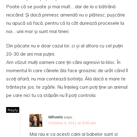
Poate că se poate și mai mult… dar de la o bătrână
nicicând. Și dacă primesc amendă nu o plătesc, pușcărie
nu apucă să facă, pentru că la cât durează procesele la
noi… unii mor și sunt mai tineri.
Din păcate nu e doar cazul lor, ci și al altora cu cel puțin
20-30 de ani mai puțini.
Am văzut mulți oameni care țin câini agresivi la bloc. În
momentul în care câinele ăla face groaznic de urât când îl
scoți afară, nu mai contează botnița. Ăla dacă e mare te
trântește jos, te zgârîe. Nu înțeleg cum poți ține un animal
pe care nici tu ca stăpân nu îl poți controla.
Reply
Mihaela
says:
October 4, 2011 at 8:05 am
Mai rau e ca acesti caini ai babelor sunt si