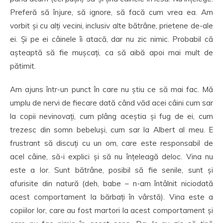
Preferă să înjure, să ignore, să facă cum vrea ea. Am
vorbit și cu alți vecini, inclusiv alte bătrâne, prietene de-ale
ei. Și pe ei câinele îi atacă, dar nu zic nimic. Probabil că
așteaptă să fie mușcați, ca să aibă apoi mai mult de
pătimit.
Am ajuns într-un punct în care nu știu ce să mai fac. Mă
umplu de nervi de fiecare dată când văd acei câini cum sar
la copii nevinovați, cum plâng aceștia și fug de ei, cum
trezesc din somn bebeluși, cum sar la Albert al meu. E
frustrant să discuți cu un om, care este responsabil de
acel câine, să-i explici și să nu înțeleagă deloc. Vina nu
este a lor. Sunt bătrâne, posibil să fie senile, sunt și
afurisite din natură (deh, babe – n-am întâlnit niciodată
acest comportament la bărbați în vârstă). Vina este a
copiilor lor, care au fost martori la acest comportament și