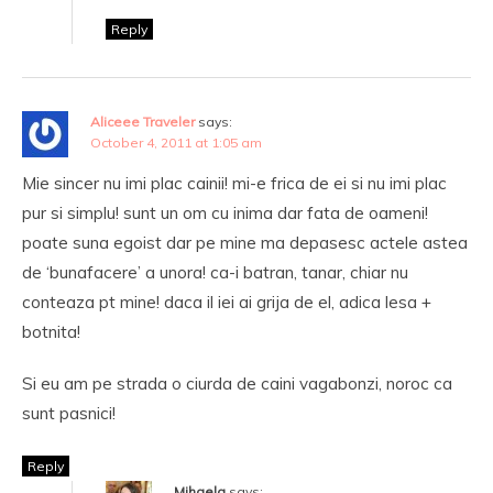
Reply
Aliceee Traveler
says:
October 4, 2011 at 1:05 am
Mie sincer nu imi plac cainii! mi-e frica de ei si nu imi plac
pur si simplu! sunt un om cu inima dar fata de oameni!
poate suna egoist dar pe mine ma depasesc actele astea
de ‘bunafacere’ a unora! ca-i batran, tanar, chiar nu
conteaza pt mine! daca il iei ai grija de el, adica lesa +
botnita!
Si eu am pe strada o ciurda de caini vagabonzi, noroc ca
sunt pasnici!
Reply
Mihaela
says: