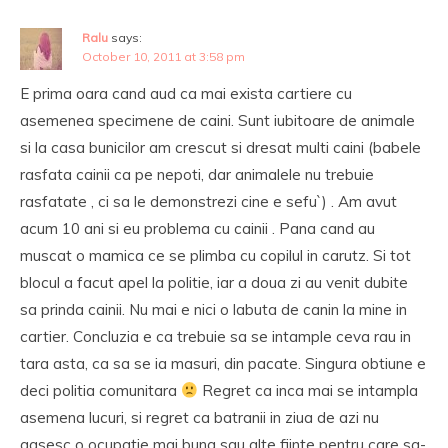
Ralu
says:
October 10, 2011 at 3:58 pm
E prima oara cand aud ca mai exista cartiere cu
asemenea specimene de caini. Sunt iubitoare de animale
si la casa bunicilor am crescut si dresat multi caini (babele
rasfata cainii ca pe nepoti, dar animalele nu trebuie
rasfatate , ci sa le demonstrezi cine e sefu`) . Am avut
acum 10 ani si eu problema cu cainii . Pana cand au
muscat o mamica ce se plimba cu copilul in carutz. Si tot
blocul a facut apel la politie, iar a doua zi au venit dubite
sa prinda cainii. Nu mai e nici o labuta de canin la mine in
cartier. Concluzia e ca trebuie sa se intample ceva rau in
tara asta, ca sa se ia masuri, din pacate. Singura obtiune e
deci politia comunitara
Regret ca inca mai se intampla
asemena lucuri, si regret ca batranii in ziua de azi nu
gasesc o ocupatie mai buna sau alte fiinte pentru care sa-