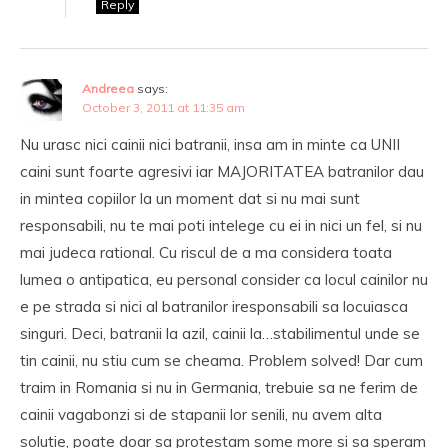
Reply
Andreea
says:
October 3, 2011 at 11:35 am
Nu urasc nici cainii nici batranii, insa am in minte ca UNII
caini sunt foarte agresivi iar MAJORITATEA batranilor dau
in mintea copiilor la un moment dat si nu mai sunt
responsabili, nu te mai poti intelege cu ei in nici un fel, si nu
mai judeca rational. Cu riscul de a ma considera toata
lumea o antipatica, eu personal consider ca locul cainilor nu
e pe strada si nici al batranilor iresponsabili sa locuiasca
singuri. Deci, batranii la azil, cainii la…stabilimentul unde se
tin cainii, nu stiu cum se cheama. Problem solved! Dar cum
traim in Romania si nu in Germania, trebuie sa ne ferim de
cainii vagabonzi si de stapanii lor senili, nu avem alta
solutie, poate doar sa protestam some more si sa speram