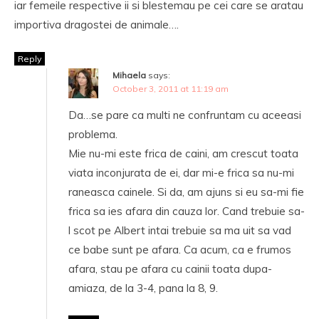
iar femeile respective ii si blestemau pe cei care se aratau
importiva dragostei de animale….
Reply
Mihaela
says:
October 3, 2011 at 11:19 am
Da…se pare ca multi ne confruntam cu aceeasi
problema.
Mie nu-mi este frica de caini, am crescut toata
viata inconjurata de ei, dar mi-e frica sa nu-mi
raneasca cainele. Si da, am ajuns si eu sa-mi fie
frica sa ies afara din cauza lor. Cand trebuie sa-
l scot pe Albert intai trebuie sa ma uit sa vad
ce babe sunt pe afara. Ca acum, ca e frumos
afara, stau pe afara cu cainii toata dupa-
amiaza, de la 3-4, pana la 8, 9.