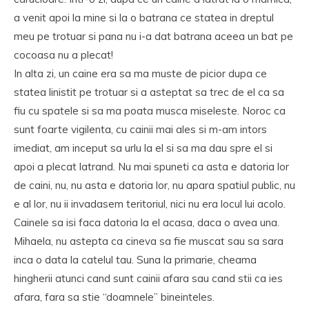
a venit apoi la mine si la o batrana ce statea in dreptul
meu pe trotuar si pana nu i-a dat batrana aceea un bat pe
cocoasa nu a plecat!
In alta zi, un caine era sa ma muste de picior dupa ce
statea linistit pe trotuar si a asteptat sa trec de el ca sa
fiu cu spatele si sa ma poata musca miseleste. Noroc ca
sunt foarte vigilenta, cu cainii mai ales si m-am intors
imediat, am inceput sa urlu la el si sa ma dau spre el si
apoi a plecat latrand. Nu mai spuneti ca asta e datoria lor
de caini, nu, nu asta e datoria lor, nu apara spatiul public, nu
e al lor, nu ii invadasem teritoriul, nici nu era locul lui acolo.
Cainele sa isi faca datoria la el acasa, daca o avea una.
Mihaela, nu astepta ca cineva sa fie muscat sau sa sara
inca o data la catelul tau. Suna la primarie, cheama
hingherii atunci cand sunt cainii afara sau cand stii ca ies
afara, fara sa stie “doamnele” bineinteles.