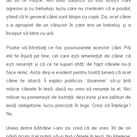
dă să te muște. Am avut surpriza să văd acești câini
agresivi și cu bebeluși, lucru care nu credeam că e posibil,
știind că în general câinii sunt blajini cu copiii. Da, acel câine
s-a apropiat de un cărucior în care era un bebeluș și a
început să latre cu ură.
Poate vă întrebați ce fac posesoarele acestor câini. Păi
ele te înjură pe tine, cel care ești amenințat de câine, că
ești nesimțit și că ce te superi atât, de fapt câinele nu-ți
face nimic. Asta deși e evident pentru toată lumea că acel
câine te atacă. Îi explici politicos “doamnei” să-și țină
măcar câinele în lesă, dacă nu vrea să renunțe la el. Nici
măcar nu pomenești de botniță, deși este și ea (alături de
lesă) obligatorie, lucru precizat în lege. Crezi că înțelege?
Nu.
Uneia dintre bătrâne i-am zis cred că de vreo 30 de ori
până acum (cel puțin) să-și țină câinele în lesă. Nu înțelege.