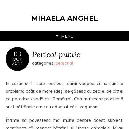
MIHAELA ANGHEL
MENU
Pericol public
03
OCT
2011
categories:
personal
În cartierul în care locuiesc, câinii vagabonzi nu sunt o
problemă atât de mare (deși se găsesc cu zecile, de altfel
ca pe orice stradă din România). Cea mai mare problemă
sunt bătrânele care au adoptat câini vagabonzi.
Înainte să povestesc mai multe despre acest subiect,
menționez că respect bătrânii și iubesc animalele. M-au