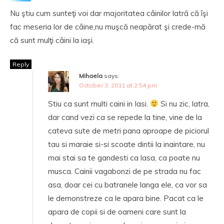
Nu ştiu cum sunteţi voi dar majoritatea câinilor latră că îşi
fac meseria lor de câine,nu muşcă neapărat şi crede-mă
că sunt mulţi câini la iaşi.
Reply
Mihaela
says:
October 3, 2011 at 2:54 pm
Stiu ca sunt multi caini in Iasi.
Si nu zic, latra,
dar cand vezi ca se repede la tine, vine de la
cateva sute de metri pana aproape de piciorul
tau si maraie si-si scoate dintii la inaintare, nu
mai stai sa te gandesti ca lasa, ca poate nu
musca. Cainii vagabonzi de pe strada nu fac
asa, doar cei cu batranele langa ele, ca vor sa
le demonstreze ca le apara bine. Pacat ca le
apara de copii si de oameni care sunt la