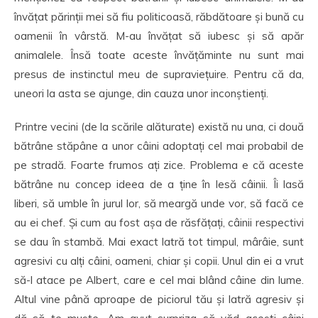
învățat părinții mei să fiu politicoasă, răbdătoare și bună cu
oamenii în vârstă. M-au învățat să iubesc și să apăr
animalele. Însă toate aceste învățăminte nu sunt mai
presus de instinctul meu de supraviețuire. Pentru că da,
uneori la asta se ajunge, din cauza unor inconștienți.
Printre vecini (de la scările alăturate) există nu una, ci două
bătrâne stăpâne a unor câini adoptați cel mai probabil de
pe stradă. Foarte frumos ați zice. Problema e că aceste
bătrâne nu concep ideea de a ține în lesă câinii. Îi lasă
liberi, să umble în jurul lor, să meargă unde vor, să facă ce
au ei chef. Și cum au fost așa de răsfățați, câinii respectivi
se dau în stambă. Mai exact latră tot timpul, mârâie, sunt
agresivi cu alți câini, oameni, chiar și copii. Unul din ei a vrut
să-l atace pe Albert, care e cel mai blând câine din lume.
Altul vine până aproape de piciorul tău și latră agresiv și