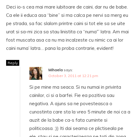
Deci io-s cea mai mare iubitoare de caini, dar nu de babe.
Ca ele ii educa asa “bine” si ma calca pe nervi sa merg eu
pe strada, sa fac slalom printre caini si tot ele sa se uite
urat si sa-mi zica sa stau linistita ca “numa'” latra. Am mai
fost muscata asa ca nu ma incalzeste cu nimic ca ai lor
caini numa’ latra… pana la proba contrarie, evident!
Reply
Mihaela
says:
October 3, 2011 at 12:21 pm
Si pe mine ma seaca. Si nu numai in privinta
cainilor, ci si a barfei. Fie ea pozitiva sau
negativa. A ajuns sa ne povesteasca o
cunostinta care sta la vreo 5 minute de noi ca a
auzit de la babe ca-s fata cuminte si
politicoasa. ;)) Iti dai seama ce plictiseala pe
ele, stau si ne caracterizeaza pe toti din zona.