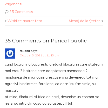
vagabonzi
35 Comments
«
Wishlist: aparat foto
Mesaj de la Ștefan
»
35 Comments on Pericol public
roxana
says:
October 3, 2011 at 11:13 am
cand locuiam la bucuresti, la etajul blocului in care stateam
mai erau 2 batrane care adoptasera asemenea 2
maidanezi de mici. cainii crescusera si deveneau tot mai
agresivi. bineinteles fara lesa, ca doar “nu fac nimic, nu
musca”.
pt mine, fiindu-mi si frica de caini, devenise un cosmar sa
ies si sa intru din casa ca sa astept liftul.