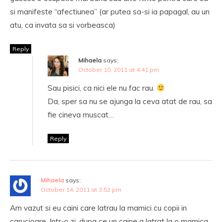
si manifeste “afectiunea” (ar putea sa-si ia papagal, au un
atu, ca invata sa si vorbeasca)
Reply
Mihaela
says:
October 10, 2011 at 4:41 pm
Sau pisici, ca nici ele nu fac rau.
Da, sper sa nu se ajunga la ceva atat de rau, sa
fie cineva muscat…
Reply
Mihaela
says:
October 14, 2011 at 3:52 pm
Am vazut si eu caini care latrau la mamici cu copii in
carucioare. Intr-o zi, dupa ce un caine a latrat la o mamica,