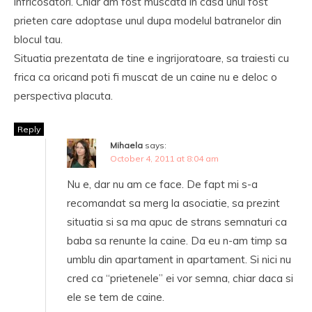
infricosatori. Chiar am fost muscata in casa unui fost
prieten care adoptase unul dupa modelul batranelor din
blocul tau.
Situatia prezentata de tine e ingrijoratoare, sa traiesti cu
frica ca oricand poti fi muscat de un caine nu e deloc o
perspectiva placuta.
Reply
Mihaela
says:
October 4, 2011 at 8:04 am
Nu e, dar nu am ce face. De fapt mi s-a
recomandat sa merg la asociatie, sa prezint
situatia si sa ma apuc de strans semnaturi ca
baba sa renunte la caine. Da eu n-am timp sa
umblu din apartament in apartament. Si nici nu
cred ca “prietenele” ei vor semna, chiar daca si
ele se tem de caine.