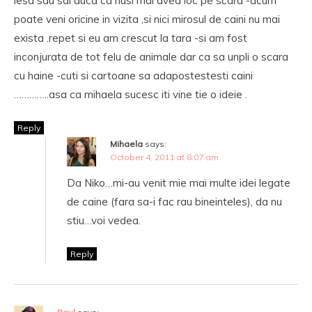
lesa sau sal duca ca nusi mai avea loc pe scara -acum
poate veni oricine in vizita ,si nici mirosul de caini nu mai
exista .repet si eu am crescut la tara -si am fost
inconjurata de tot felu de animale dar ca sa unpli o scara
cu haine -cuti si cartoane sa adapostestesti caini
…………..asa ca mihaela sucesc iti vine tie o ideie .
Reply
Mihaela
says:
October 4, 2011 at 8:07 am
Da Niko…mi-au venit mie mai multe idei legate
de caine (fara sa-i fac rau bineinteles), da nu
stiu…voi vedea.
Reply