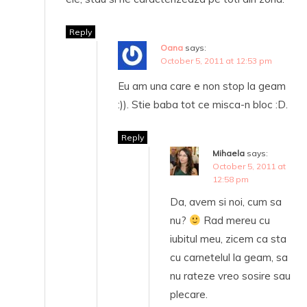
Reply
Oana
says:
October 5, 2011 at 12:53 pm
Eu am una care e non stop la geam
:)). Stie baba tot ce misca-n bloc :D.
Reply
Mihaela
says:
October 5, 2011 at
12:58 pm
Da, avem si noi, cum sa
nu?
Rad mereu cu
iubitul meu, zicem ca sta
cu carnetelul la geam, sa
nu rateze vreo sosire sau
plecare.