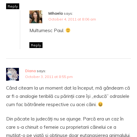
Reply
Mihaela
says:
October 4, 2011 at 8:06 am
Multumesc Paul.
Reply
Diana
says:
October 3, 2011 at 8:55 pm
Când citeam la un moment dat la început, mă gândeam că
ar fi o analogie teribilă cu părinții care își „educă” odraslele
cum fac bătrânele respective cu acei câini.
Din păcate la judecăți nu se ajunge. Parcă era un caz în
care s-a chinuit o femeie cu proprietarii câinelui ce a
mutilat-o pe viață și obținuse doar eutanasierea animalului.