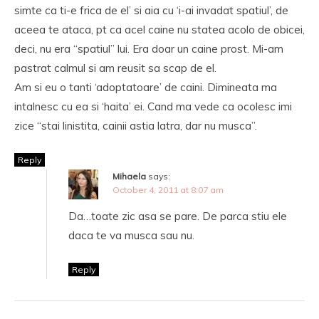
simte ca ti-e frica de el’ si aia cu ‘i-ai invadat spatiul’, de
aceea te ataca, pt ca acel caine nu statea acolo de obicei,
deci, nu era “spatiul” lui. Era doar un caine prost. Mi-am
pastrat calmul si am reusit sa scap de el.
Am si eu o tanti ‘adoptatoare’ de caini. Dimineata ma
intalnesc cu ea si ‘haita’ ei. Cand ma vede ca ocolesc imi
zice “stai linistita, cainii astia latra, dar nu musca”.
Reply
Mihaela
says:
October 4, 2011 at 8:07 am
Da…toate zic asa se pare. De parca stiu ele
daca te va musca sau nu.
Reply