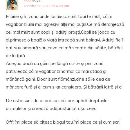
Paul
says:
October 3, 2011 at 6:49 pm
Ei bine şi în zona unde locuiesc sunt foarte mulţi câini
vagabonzi,unii mai agresivi alţii mai puţin.Ce mă deranjează
cel mai mult sunt copii şi adulţii proşti.Copii se joaca cu
ei,primesc o boală,o viaţă întreagă sunt bolnavi. Adulţii fie îi
bat sau omoară sau ceva ce mă scoate din sărite, bătrânii
de la ţară.
Aceştia dacă au găini pe lângă curte şi prin zonă
patrulează câini vagabonzi,normal că mai atacă şi
mănâncă găini. Doar sunt flămânzi,cine să le dea de
mâncare,fură şi ei cum s-ar considera. Şi bătrânii latră şi ei.
De asta sunt de acord cu cei care apără drepturile
animalelor şi creează adăposturi pt aşa ceva.
Off: îmi place să citesc blogul tau,îmi place ce şi cum scri.