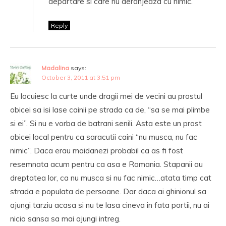
departare si care nu deranjeaza cu nimic.
Reply
Madalina
says:
October 3, 2011 at 3:51 pm
Eu locuiesc la curte unde dragii mei de vecini au prostul
obicei sa isi lase cainii pe strada ca de, “sa se mai plimbe
si ei”. Si nu e vorba de batrani senili. Asta este un prost
obicei local pentru ca saracutii caini “nu musca, nu fac
nimic”. Daca erau maidanezi probabil ca as fi fost
resemnata acum pentru ca asa e Romania. Stapanii au
dreptatea lor, ca nu musca si nu fac nimic…atata timp cat
strada e populata de persoane. Dar daca ai ghinionul sa
ajungi tarziu acasa si nu te lasa cineva in fata portii, nu ai
nicio sansa sa mai ajungi intreg.