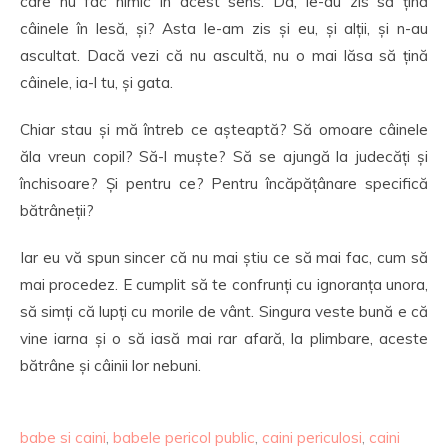
care nu fac nimic în acest sens. Da, le-au zis să țină
câinele în lesă, și? Asta le-am zis și eu, și alții, și n-au
ascultat. Dacă vezi că nu ascultă, nu o mai lăsa să țină
câinele, ia-l tu, și gata.
Chiar stau și mă întreb ce așteaptă? Să omoare câinele
ăla vreun copil? Să-l muște? Să se ajungă la judecăți și
închisoare? Și pentru ce? Pentru încăpățânare specifică
bătrâneții?
Iar eu vă spun sincer că nu mai știu ce să mai fac, cum să
mai procedez. E cumplit să te confrunți cu ignoranța unora,
să simți că lupți cu morile de vânt. Singura veste bună e că
vine iarna și o să iasă mai rar afară, la plimbare, aceste
bătrâne și câinii lor nebuni.
babe si caini
,
babele pericol public
,
caini periculosi
,
caini