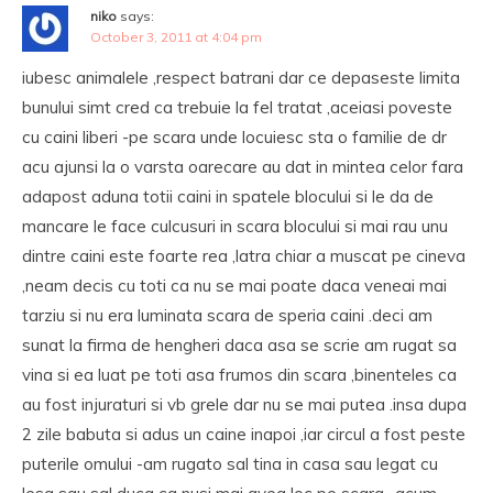
niko
says:
October 3, 2011 at 4:04 pm
iubesc animalele ,respect batrani dar ce depaseste limita
bunului simt cred ca trebuie la fel tratat ,aceiasi poveste
cu caini liberi -pe scara unde locuiesc sta o familie de dr
acu ajunsi la o varsta oarecare au dat in mintea celor fara
adapost aduna totii caini in spatele blocului si le da de
mancare le face culcusuri in scara blocului si mai rau unu
dintre caini este foarte rea ,latra chiar a muscat pe cineva
,neam decis cu toti ca nu se mai poate daca veneai mai
tarziu si nu era luminata scara de speria caini .deci am
sunat la firma de hengheri daca asa se scrie am rugat sa
vina si ea luat pe toti asa frumos din scara ,binenteles ca
au fost injuraturi si vb grele dar nu se mai putea .insa dupa
2 zile babuta si adus un caine inapoi ,iar circul a fost peste
puterile omului -am rugato sal tina in casa sau legat cu