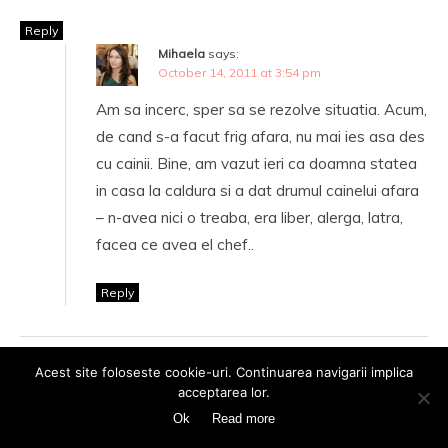
Reply
Mihaela
says:
October 14, 2011 at 3:54 pm
Am sa incerc, sper sa se rezolve situatia. Acum,
de cand s-a facut frig afara, nu mai ies asa des
cu cainii. Bine, am vazut ieri ca doamna statea
in casa la caldura si a dat drumul cainelui afara
– n-avea nici o treaba, era liber, alerga, latra,
facea ce avea el chef..
Reply
Pingback:
Vecinii | Mihaela Anghel
Acest site foloseste cookie-uri. Continuarea navigarii implica
acceptarea lor.
Ok
Read more
Leave a Reply