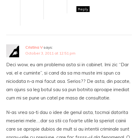
Reply
Cristina V
says:
October 3, 2011 at 12:51 pm
Deci wow, eu am problema asta si in cabinet. Imi zic “Dar
vai, el e cuminte”, si cand da sa ma muste imi spun ca
niciodata n-a mai facut asa. Serios?? De asta, din pacate,
am ajuns sa leg botul sau sa pun botnita aproape imediat
cum mi se pune un catel pe masa de consultatie.
N-as vrea sa-ti dau o idee de genul asta, tocmai datorita
meseriei mele….dar sa stii ca foarte utile la speriat cainii
care se apropie dubios de mult si au intentii criminale sunt
spray-urile cu presiune, care fac fssss-ul ala fenomenal. O