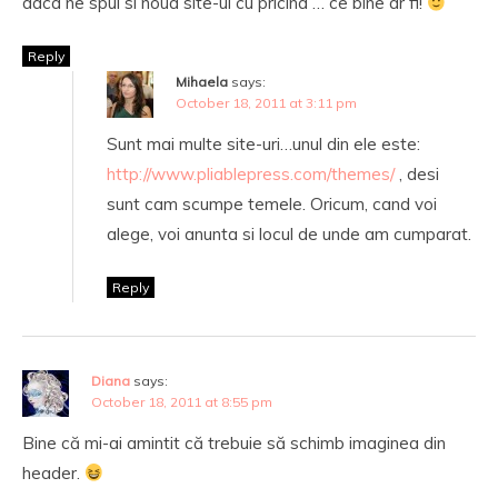
daca ne spui si noua site-ul cu pricina … ce bine ar fi!
Reply
Mihaela
says:
October 18, 2011 at 3:11 pm
Sunt mai multe site-uri…unul din ele este:
http://www.pliablepress.com/themes/
, desi
sunt cam scumpe temele. Oricum, cand voi
alege, voi anunta si locul de unde am cumparat.
Reply
Diana
says:
October 18, 2011 at 8:55 pm
Bine că mi-ai amintit că trebuie să schimb imaginea din
header.