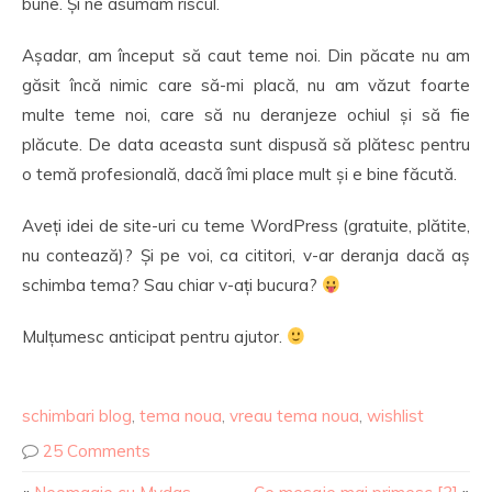
bune. Și ne asumăm riscul.
Așadar, am început să caut teme noi. Din păcate nu am
găsit încă nimic care să-mi placă, nu am văzut foarte
multe teme noi, care să nu deranjeze ochiul și să fie
plăcute. De data aceasta sunt dispusă să plătesc pentru
o temă profesională, dacă îmi place mult și e bine făcută.
Aveți idei de site-uri cu teme WordPress (gratuite, plătite,
nu contează)? Și pe voi, ca cititori, v-ar deranja dacă aș
schimba tema? Sau chiar v-ați bucura?
Mulțumesc anticipat pentru ajutor.
schimbari blog
,
tema noua
,
vreau tema noua
,
wishlist
25 Comments