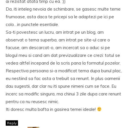
ai rezistat atata timp cu ea. :))
Da, iti inteleg nevoia de schimbare, se gasesc multe teme
frumoase, asta daca te pricepi sa le adaptezi pe ici pe
colo…in punctele esentiale.
Sa-ti povestesc un lucru, am intrat pe un blog, am
observat o tema superba, am intrat pe site-ul care o
facuse, am descarcat-o, am incercat sa o aduc si pe
blogul meu si cand am dat previzualizare ce crezi: totul se
vedea altfel incepand de la scris pana la formatul pozelor.
Respectiva persoana si-a modificat tema dupa bunul plac,
eu nestiind sa fac asta a trebuit sa renunt. In plus oamenii
dau sugestii, dar clar nu iti spune nimeni cum se face. Eu
incerc sa modific singura, ma chinui 3 zile dupa care renunt
pentru ca nu reusesc nimic.
Iti doresc multa bafta in gasirea temei ideale!
Reply