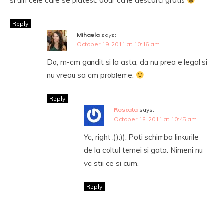
si din cele care se platesc doar ca le descarci gratis
Reply
Mihaela
says:
October 19, 2011 at 10:16 am
Da, m-am gandit si la asta, da nu prea e legal si
nu vreau sa am probleme.
Reply
Roscata
says:
October 19, 2011 at 10:45 am
Ya, right :)):)). Poti schimba linkurile
de la coltul temei si gata. Nimeni nu
va stii ce si cum.
Reply