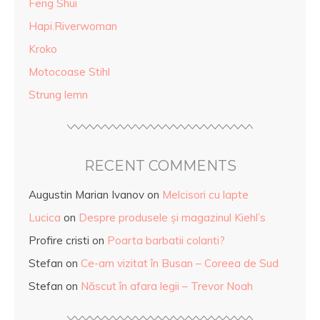
Feng Shui
Hapi.Riverwoman
Kroko
Motocoase Stihl
Strung lemn
RECENT COMMENTS
Augustin Marian Ivanov
on
Melcisori cu lapte
Lucica
on
Despre produsele și magazinul Kiehl’s
Profire cristi
on
Poarta barbatii colanti?
Stefan
on
Ce-am vizitat în Busan – Coreea de Sud
Stefan
on
Născut în afara legii – Trevor Noah