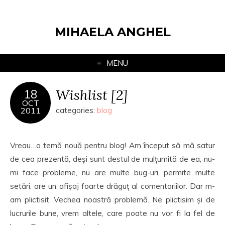
MIHAELA ANGHEL
MENU
Wishlist [2]
18
OCT
2011
categories:
blog
Vreau…o temă nouă pentru blog! Am început să mă satur
de cea prezentă, deși sunt destul de mulțumită de ea, nu-
mi face probleme, nu are multe bug-uri, permite multe
setări, are un afișaj foarte drăguț al comentariilor. Dar m-
am plictisit. Vechea noastră problemă. Ne plictisim și de
lucrurile bune, vrem altele, care poate nu vor fi la fel de