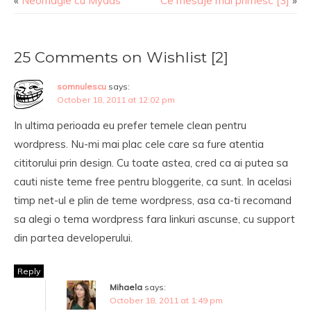
«
Neomagie cu Mydas
Ce mesaje mai primesc [3]
»
25 Comments on Wishlist [2]
somnulescu
says:
October 18, 2011 at 12:02 pm
In ultima perioada eu prefer temele clean pentru
wordpress. Nu-mi mai plac cele care sa fure atentia
cititorului prin design. Cu toate astea, cred ca ai putea sa
cauti niste teme free pentru bloggerite, ca sunt. In acelasi
timp net-ul e plin de teme wordpress, asa ca-ti recomand
sa alegi o tema wordpress fara linkuri ascunse, cu support
din partea developerului.
Reply
Mihaela
says:
October 18, 2011 at 1:49 pm