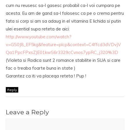
cum nu reusesc sa-l gasesc probabil ca-l voi cumpara pe
acesta. Eu am de gand sa-l folosesc ca pe o crema pentru
fata si corp si am sa adaug in el vitamina E lichida si putin
ulei esential supa reteta de aici:
http://www.youtube.com/watch?
v=GS0J8_EF5kg&feature=plcp&context=C4ffcd3dVDvjV
Qa1PpcFPxsZJE01kwS6r3329cCvnos7ypRC_j320%3D
(Violeta si Rodica sunt 2 romance stabilite in SUA si care
fac o treaba foarte buna in state )
Garantez ca iti va placeqa reteta ! Pup !
Reply
Leave a Reply