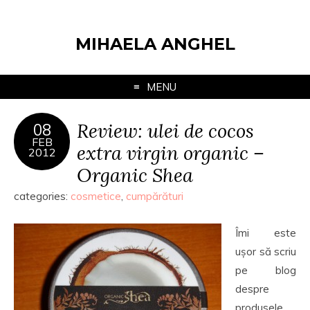
MIHAELA ANGHEL
MENU
Review: ulei de cocos
08
FEB
extra virgin organic –
2012
Organic Shea
categories:
cosmetice
,
cumpărături
Îmi este
ușor să scriu
pe blog
despre
produsele