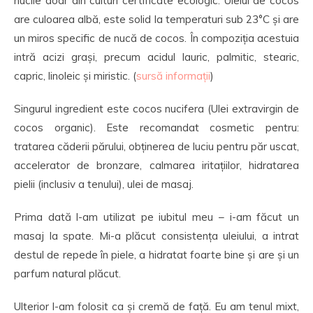
nucile doar din culturi certificate ecologic. Uleiul de cocos
are culoarea albă, este solid la temperaturi sub 23°C și are
un miros specific de nucă de cocos. În compoziția acestuia
intră acizi grași, precum acidul lauric, palmitic, stearic,
capric, linoleic și miristic. (
sursă informații
)
Singurul ingredient este cocos nucifera (Ulei extravirgin de
cocos organic). Este recomandat cosmetic pentru:
tratarea căderii părului, obținerea de luciu pentru păr uscat,
accelerator de bronzare, calmarea iritațiilor, hidratarea
pielii (inclusiv a tenului), ulei de masaj.
Prima dată l-am utilizat pe iubitul meu – i-am făcut un
masaj la spate. Mi-a plăcut consistența uleiului, a intrat
destul de repede în piele, a hidratat foarte bine și are și un
parfum natural plăcut.
Ulterior l-am folosit ca și cremă de față. Eu am tenul mixt,