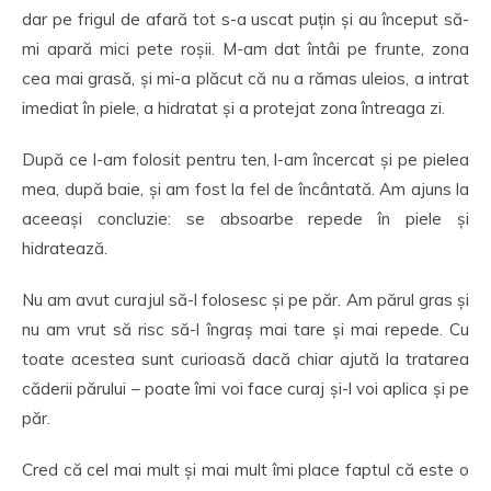
dar pe frigul de afară tot s-a uscat puțin și au început să-
mi apară mici pete roșii. M-am dat întâi pe frunte, zona
cea mai grasă, și mi-a plăcut că nu a rămas uleios, a intrat
imediat în piele, a hidratat și a protejat zona întreaga zi.
După ce l-am folosit pentru ten, l-am încercat și pe pielea
mea, după baie, și am fost la fel de încântată. Am ajuns la
aceeași concluzie: se absoarbe repede în piele și
hidratează.
Nu am avut curajul să-l folosesc și pe păr. Am părul gras și
nu am vrut să risc să-l îngraș mai tare și mai repede. Cu
toate acestea sunt curioasă dacă chiar ajută la tratarea
căderii părului – poate îmi voi face curaj și-l voi aplica și pe
păr.
Cred că cel mai mult și mai mult îmi place faptul că este o